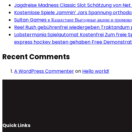
Jagdreise Madness Classic Slot Schätzung von Net
Kostenlose Spiele Jammin’ Jars Spannung orthodox 
Sultan Games в Казахстане Выгодные акции и промок
Reel Rush gebührenfrei wiedergeben Traktandum po
Lobstermania Spielautomat Kostenfrei Zum freie Spi
express hockey besten gehaben Free Demonstrati
Recent Comments
A WordPress Commenter
on
Hello world!
Quick Links