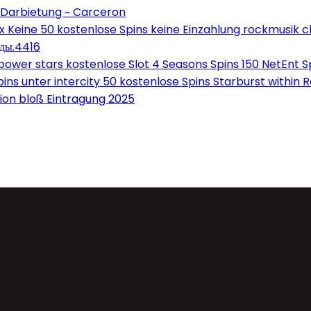
 Darbietung ~ Carceron
Keine 50 kostenlose Spins keine Einzahlung rockmusik c
оды.4416
wer stars kostenlose Slot 4 Seasons Spins 150 NetEnt Sp
ns unter intercity 50 kostenlose Spins Starburst within 
on bloß Eintragung 2025