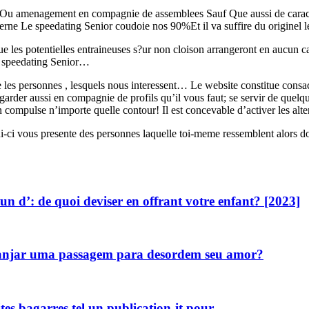
ceOu amenagement en compagnie de assemblees Sauf Que aussi de caract
ncerne Le speedating Senior coudoie nos 90%Et il va suffire du origine
e les potentielles entraineuses s?ur non cloison arrangeront en aucun 
e speedating Senior…
re les personnes , lesquels nous interessent… Le website constitue consa
der aussi en compagnie de profils qu’il vous faut; se servir de quelqu
compulse n’importe quelle contour! Il est concevable d’activer les alt
ui-ci vous presente des personnes laquelle toi-meme ressemblent alors 
un d’: de quoi deviser en offrant votre enfant? [2023]
ranjar uma passagem para desordem seu amor?
tes bagarres tel un publication-it pour