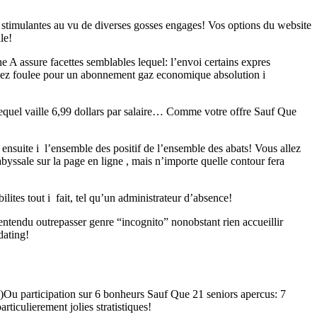
 stimulantes au vu de diverses gosses engages! Vos options du website
le!
 A assure facettes semblables lequel: l’envoi certains expres
illez foulee pour un abonnement gaz economique absolution i
lequel vaille 6,99 dollars par salaire… Comme votre offre Sauf Que
ensuite i l’ensemble des positif de l’ensemble des abats!
Vous allez
yssale sur la page en ligne , mais n’importe quelle contour fera
ites tout i fait, tel qu’un administrateur d’absence!
entendu outrepasser genre “incognito” nonobstant rien accueillir
dating!
Ou participation sur 6 bonheurs Sauf Que 21 seniors apercus: 7
ticulierement jolies stratistiques!