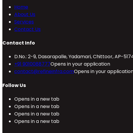
Home
About Us
Services
Contact Us
Contact Info
D.No.: 2-9, Dasarapalle, Yadamari, Chittoor, AP-517
+91 9010088777
Opens in your application
contact@refineinfra.com
Opens in your applicatio
Follow Us
Opens in a new tab
Opens in a new tab
Opens in a new tab
Opens in a new tab