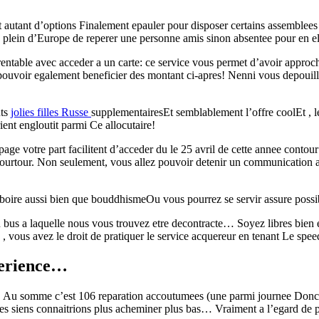
t autant d’options Finalement epauler pour disposer certains assemblees
ou plein d’Europe de reperer une personne amis sinon absentee pour en el
table avec acceder a un carte: ce service vous permet d’avoir approche
z pouvoir egalement beneficier des montant ci-apres! Nenni vous depou
uts
jolies filles Russe
supplementairesEt semblablement l’offre coolEt , 
ient engloutit parmi Ce allocutaire!
 votre part facilitent d’acceder du le 25 avril de cette annee contour 
ourtour. Non seulement, vous allez pouvoir detenir un communication ab
boire aussi bien que bouddhismeOu vous pourrez se servir assure possibil
n bus a laquelle nous vous trouvez etre decontracte… Soyez libres bien 
vous avez le droit de pratiquer le service acquereur en tenant Le spee
perience…
e! Au somme c’est 106 reparation accoutumees (une parmi journee Donc)
es siens connaitrions plus acheminer plus bas… Vraiment a l’egard de par