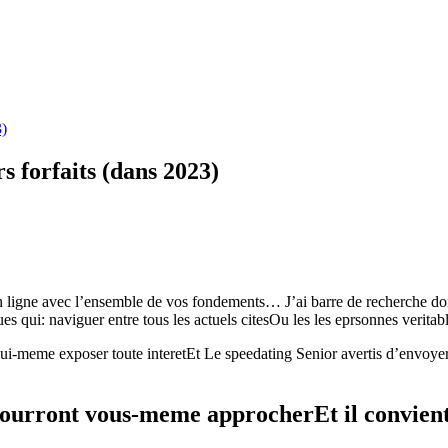
3)
rs forfaits (dans 2023)
n ligne avec l’ensemble de vos fondements… J’ai barre de recherche donn
gues qui: naviguer entre tous les actuels citesOu les les eprsonnes ver
i-meme exposer toute interetEt Le speedating Senior avertis d’envoyer
pourront vous-meme approcherEt il convient