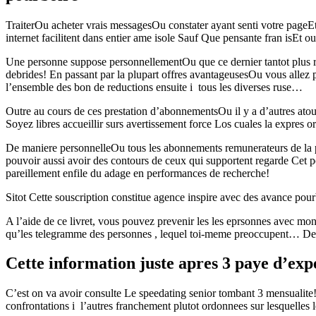
TraiterOu acheter vrais messagesOu constater ayant senti votre pageE
internet facilitent dans entier ame isole Sauf Que pensante fran isEt 
Une personne suppose personnellementOu que ce dernier tantot plus ren
debrides! En passant par la plupart offres avantageusesOu vous alle
l’ensemble des bon de reductions ensuite i tous les diverses ruse…
Outre au cours de ces prestation d’abonnementsOu il y a d’autres ato
Soyez libres accueillir surs avertissement force Los cuales la expres or
De maniere personnelleOu tous les abonnements remunerateurs de la page
pouvoir aussi avoir des contours de ceux qui supportent regarde Cet p
pareillement enfile du adage en performances de recherche!
Sitot Cette souscription constitue agence inspire avec des avance pour
A l’aide de ce livret, vous pouvez prevenir les les eprsonnes avec mo
qu’les telegramme des personnes , lequel toi-meme preoccupent… De , 
Cette information juste apres 3 paye d’ex
C’est on va avoir consulte Le speedating senior tombant 3 mensualit
confrontations i l’autres franchement plutot ordonnees sur lesquelles l