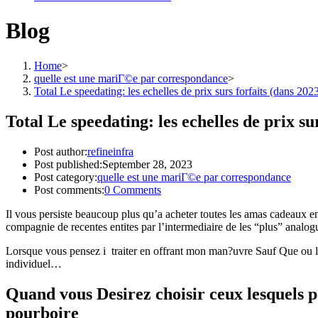
Blog
Home
>
quelle est une mariГ©e par correspondance
>
Total Le speedating: les echelles de prix surs forfaits (dans 202
Total Le speedating: les echelles de prix su
Post author:
refineinfra
Post published:
September 28, 2023
Post category:
quelle est une mariГ©e par correspondance
Post comments:
0 Comments
Il vous persiste beaucoup plus qu’a acheter toutes les amas cadeaux e
compagnie de recentes entites par l’intermediaire de les “plus” analo
Lorsque vous pensez i traiter en offrant mon man?uvre Sauf Que ou lu
individuel…
Quand vous Desirez choisir ceux lesquels 
pourboire