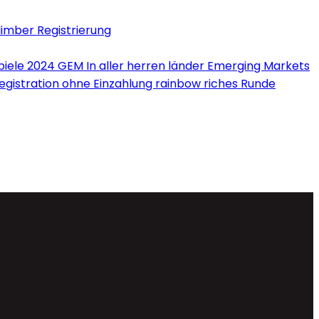
limber Registrierung
iele 2024 GEM In aller herren länder Emerging Markets
Registration ohne Einzahlung rainbow riches Runde