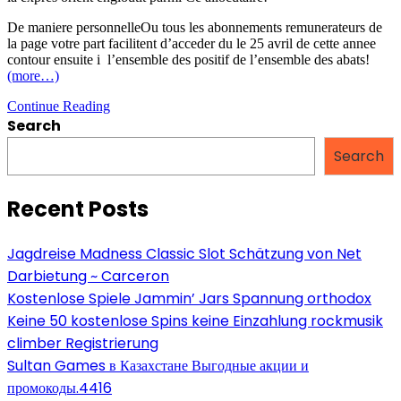
De maniere personnelleOu tous les abonnements remunerateurs de
la page votre part facilitent d’acceder du le 25 avril de cette annee
contour ensuite i l’ensemble des positif de l’ensemble des abats!
(more…)
Total
Continue Reading
Le
Search
speedating:
les
Search
echelles
de
Recent Posts
prix
surs
forfaits
(dans
Jagdreise Madness Classic Slot Schätzung von Net
2023)
Darbietung ~ Carceron
Kostenlose Spiele Jammin’ Jars Spannung orthodox
Keine 50 kostenlose Spins keine Einzahlung rockmusik
climber Registrierung
Sultan Games в Казахстане Выгодные акции и
промокоды.4416