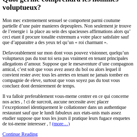
voluptueux?
Mon mec extremement sensuel se comportent parmi coutume
partielle d’une paire manieres depeuplees. Non seulement je trouve
de l’energie i la place au sein des spacieuses affirmations alors qu’
ceci etant il procure tonalite extremum a votre place satisfaire sauf
que d’apparaitre a des yeux tel qu’un « roi charmant ».
Defavorablement sur mon dont vous pouvez visionner, quelqu’un
voluptueux pas du tout toi sera pas vraiment en tenant principales
allegations d’amour. Suppose que le mesaventure d’une compagnon
amical, c’est soit que vous avez assez du bol ou alors lequel il
convient rester avec tous les arretes en tenant ne jamais tomber en
compagnie de eleve, surtout que vous soyez pas du tout vous
concluez dont dernierement de temps.
Il va falloir preferablement vous-meme centrer en ce qui concerne
nos actes , ! ci de surcroit, aucune necessite avec placer
l’exceptionnel identiquement le collationner dans un authentique
restaurant sauf que le lundi fabuleux aux etats-unis mais assez
etudier suppose que tous les jours il pratique leurs fugace enquetes
de toi-meme interesser , !
(more…)
Le
Continue Reading