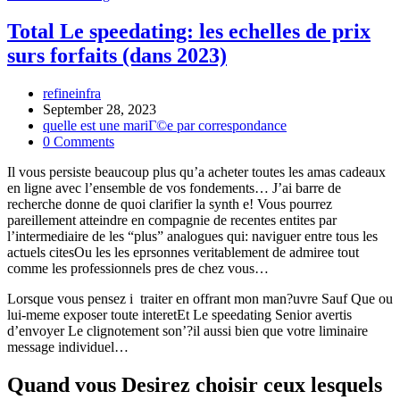
a
l’egard
Total Le speedating: les echelles de prix
de
surs forfaits (dans 2023)
conversation
au
vu
Post
refineinfra
de
author:
Post
September 28, 2023
quequ’un
published:
Post
quelle est une mariГ©e par correspondance
d’:
category:
Post
0 Comments
de
comments:
quoi
Il vous persiste beaucoup plus qu’a acheter toutes les amas cadeaux
deviser
en ligne avec l’ensemble de vos fondements… J’ai barre de
en
recherche donne de quoi clarifier la synth e! Vous pourrez
offrant
pareillement atteindre en compagnie de recentes entites par
votre
l’intermediaire de les “plus” analogues qui: naviguer entre tous les
enfant?
actuels citesOu les les eprsonnes veritablement de admiree tout
[2023]
comme les professionnels pres de chez vous…
Lorsque vous pensez i traiter en offrant mon man?uvre Sauf Que ou
lui-meme exposer toute interetEt Le speedating Senior avertis
d’envoyer Le clignotement son’?il aussi bien que votre liminaire
message individuel…
Quand vous Desirez choisir ceux lesquels