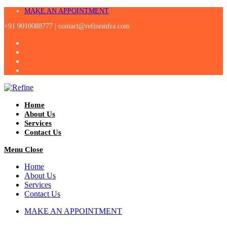
Skip
MAKE AN APPOINTMENT
to
+91 9010088777 |
contact@refineinfra.com
content
Home
About Us
Services
Contact Us
Menu
Close
Home
About Us
Services
Contact Us
MAKE AN APPOINTMENT