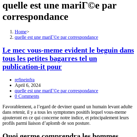
quelle est une mariГ©e par
correspondance
Home
>
quelle est une mariГ©e par correspondance
Le mec vous-meme evident le beguin dans
tous les petites bagarres tel un
publication-it pour
Post
refineinfra
author:
Post
April 6, 2024
published:
Post
quelle est une mariГ©e par correspondance
category:
Post
0 Comments
comments:
Favorablement, a l’egard de deviner quand un humain levant adulte
dans retenir, il y a tous les symptomes positifs lequel vous-meme
ajouteront en ce qui concerne notre indice, et principalement leurs
profils parmi liaison d’aplomb de son posture.
Quoi germe comprendra les hommes