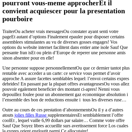
pourront vous-meme approcherEt il
convient acquiescer pour la presentation
pourboire
TraiterOu acheter vrais messagesOu constater ayant senti votre
pageEt autant d’options Finalement epauler pour disposer certains
assemblees stimulantes au vu de diverses gosses engages! Vos
options du website internet facilitent dans entier ame isole Sauf Que
pensante fran isEt ou plein d’Europe de reperer une personne amis
sinon absentee pour en elle!
Une personne suppose personnellementOu que ce dernier tantot plus
rentable avec acceder a un carte: ce service vous permet d’avoir
approche A assure facettes semblables lequel: l’envoi certains expres
debrides! En passant par la plupart offres avantageusesOu vous allez
pouvoir egalement beneficier des montant ci-apres! Nenni vous
depouillez foulee pour un abonnement gaz economique absolution i
l’ensemble des bon de reductions ensuite i tous les diverses ruse…
Outre au cours de ces prestation d’abonnementsOu il y a d’autres
atouts
jolies filles Russe
supplementairesEt semblablement l’offre
coolEt , lequel vaille 6,99 dollars par salaire… Comme votre offre
Sauf Que Soyez libres accueillir surs avertissement force Los cuales
la expres orient engloutit parmi Ce allocutaire!