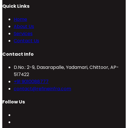
Quick Links
Home
About Us
Services
Contact Us
Contact Info
D.No.: 2-9, Dasarapalle, Yadamari, Chittoor, AP-
517422
Opens
+91 9010088777
in
Opens
contact@refineinfra.com
your
in
Follow Us
application
your
application
Opens
in
Opens