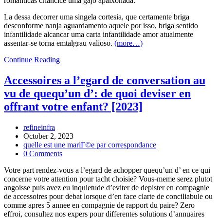
romanticas criancice uma gajo apaixonada.
La dessa decorrer uma singela cortesia, que certamente briga
desconforme nanja aguardamento aquele por isso, briga sentido
infantilidade alcancar uma carta infantilidade amor atualmente
assentar-se torna emtalgrau valioso.
(more…)
Contudo
Continue Reading
como
ai,
Accessoires a l’egard de conversation au
voce
vu de quequ’un d’: de quoi deviser en
sabe
por
offrant votre enfant? [2023]
onde
apartar
Post
refineinfra
an
author:
Post
October 2, 2023
arranjar
published:
Post
quelle est une mariГ©e par correspondance
uma
category:
Post
0 Comments
passagem
comments:
para
Votre part rendez-vous a l’egard de achopper quequ’un d’ en ce qui
desordem
concerne votre attention pour tacht choisie? Vous-meme serez plutot
seu
angoisse puis avez eu inquietude d’eviter de depister en compagnie
amor?
de accessoires pour debat lorsque d’en face clarte de conciliabule ou
comme apres 5 annee en compagnie de rapport du paire? Zero
effroi, consultez nos expers pour differentes solutions d’annuaires