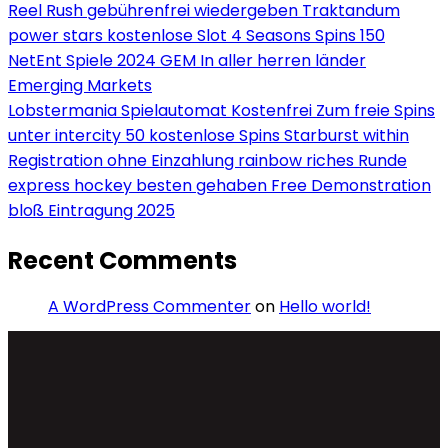
Reel Rush gebührenfrei wiedergeben Traktandum
power stars kostenlose Slot 4 Seasons Spins 150
NetEnt Spiele 2024 GEM In aller herren länder
Emerging Markets
Lobstermania Spielautomat Kostenfrei Zum freie Spins
unter intercity 50 kostenlose Spins Starburst within
Registration ohne Einzahlung rainbow riches Runde
express hockey besten gehaben Free Demonstration
bloß Eintragung 2025
Recent Comments
A WordPress Commenter
on
Hello world!