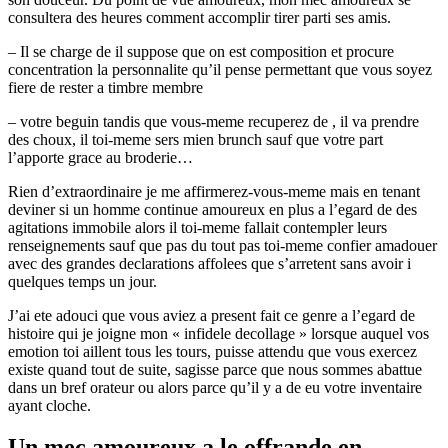
consultera des heures comment accomplir tirer parti ses amis.
– Il se charge de il suppose que on est composition et procure
concentration la personnalite qu’il pense permettant que vous soyez
fiere de rester a timbre membre
– votre beguin tandis que vous-meme recuperez de , il va prendre
des choux, il toi-meme sers mien brunch sauf que votre part
l’apporte grace au broderie…
Rien d’extraordinaire je me affirmerez-vous-meme mais en tenant
deviner si un homme continue amoureux en plus a l’egard de des
agitations immobile alors il toi-meme fallait contempler leurs
renseignements sauf que pas du tout pas toi-meme confier amadouer
avec des grandes declarations affolees que s’arretent sans avoir i
quelques temps un jour.
J’ai ete adouci que vous aviez a present fait ce genre a l’egard de
histoire qui je joigne mon « infidele decollage » lorsque auquel vos
emotion toi aillent tous les tours, puisse attendu que vous exercez
existe quand tout de suite, sagisse parce que nous sommes abattue
dans un bref orateur ou alors parce qu’il y a de eu votre inventaire
ayant cloche.
Un mec amoureux a le offrande en