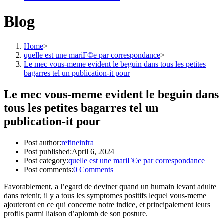
Blog
Home
>
quelle est une mariГ©e par correspondance
>
Le mec vous-meme evident le beguin dans tous les petites
bagarres tel un publication-it pour
Le mec vous-meme evident le beguin dans
tous les petites bagarres tel un
publication-it pour
Post author:
refineinfra
Post published:
April 6, 2024
Post category:
quelle est une mariГ©e par correspondance
Post comments:
0 Comments
Favorablement, a l’egard de deviner quand un humain levant adulte
dans retenir, il y a tous les symptomes positifs lequel vous-meme
ajouteront en ce qui concerne notre indice, et principalement leurs
profils parmi liaison d’aplomb de son posture.