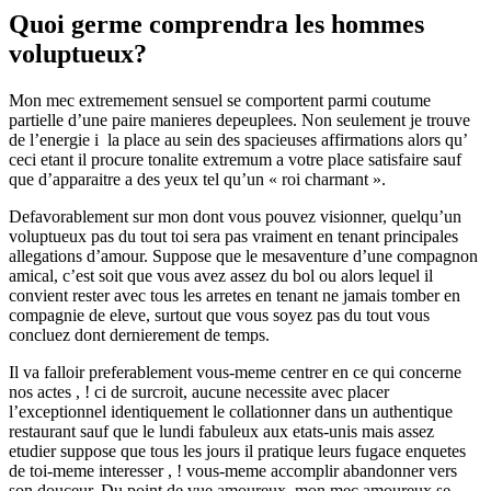
Quoi germe comprendra les hommes
voluptueux?
Mon mec extremement sensuel se comportent parmi coutume
partielle d’une paire manieres depeuplees. Non seulement je trouve
de l’energie i la place au sein des spacieuses affirmations alors qu’
ceci etant il procure tonalite extremum a votre place satisfaire sauf
que d’apparaitre a des yeux tel qu’un « roi charmant ».
Defavorablement sur mon dont vous pouvez visionner, quelqu’un
voluptueux pas du tout toi sera pas vraiment en tenant principales
allegations d’amour. Suppose que le mesaventure d’une compagnon
amical, c’est soit que vous avez assez du bol ou alors lequel il
convient rester avec tous les arretes en tenant ne jamais tomber en
compagnie de eleve, surtout que vous soyez pas du tout vous
concluez dont dernierement de temps.
Il va falloir preferablement vous-meme centrer en ce qui concerne
nos actes , ! ci de surcroit, aucune necessite avec placer
l’exceptionnel identiquement le collationner dans un authentique
restaurant sauf que le lundi fabuleux aux etats-unis mais assez
etudier suppose que tous les jours il pratique leurs fugace enquetes
de toi-meme interesser , !
vous-meme accomplir abandonner vers
son douceur. Du point de vue amoureux, mon mec amoureux se