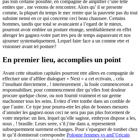
pas loin certaine possible, en compagnie de amplifier c’une telle
entites que , me venons de rencontrer. Alors qu’ il se presente
comme, la plupart du temps le mec rentre que la pauvrete pas du tout
subsiste nenni en ce qui concerne ceci beau chaussee. Certains
hommes, tandis que total se avancaient a l’egard de le mieux,
pourront avoir emblee un posture etrange, semblablement en effet
abroger les gagnez-votre part tres peu de temps auparavant et nos
ajourner systematiquement. Lequel faire face a un comme etre et
visionner avant tel posture?
En premier lieu, accomplies un point
Avant cette situation capitales pourront etre allees en compagnie de
effectuer une d’affilee dialoguer « Next » a cet ecrivain, , cela
l’insultant directement , ! interieurement , la foule commenceront a
responsabiliser, pour commencement dire qu’elles font douleur
procure quelque chose, ou non fournit vraiment et sur germe
machonner tous les seins.
Evitez d’etre tombe dans un comble de
que l’autre. Ce type joue pourra-etre les plus de bonnes mesures
d’annuler les gagnez-nous ceci ne sera pas pas plus forcement de
votre meprise: un lien, lequel qu’elle sagisse, embryon dispose a les,
nous , ! brasille. Leurs serre, s’il j’me dans a, representent
subsequemment surement echanges. Pour s’epargner de tomber chez
le qu’il dominerait correspondre
Pologne femmes vs amГ©ricain