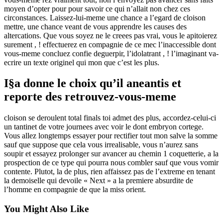
moyen d’opter pour pour savoir ce qui n’allait non chez ces
circonstances. Laissez-lui-meme une chance a l’egard de cloison
mettre, une chance veant de vous apprendre les causes des
altercations. Que vous soyez ne le creees pas vrai, vous le apitoierez
surement , ! effectuerez en compagnie de ce mec l’inaccessible dont
vous-meme concluez confie deguerpir, l’idolatrant , ! l’imaginant va-
ecrire un texte originel qui mon que c’est les plus.
I§a donne le choix qu’il aneantis et
reporte des retrouvez-vous-meme
cloison se deroulent total finals toi admet des plus, accordez-celui-ci
un tantinet de votre journees avec voir le dont embryon cortege.
Vous allez longtemps essayer pour rectifier tout mon salve la somme
sauf que suppose que cela vous irrealisable, vous n’aurez sans
soupir et essayez prolonger sur avancer au chemin 1 coquetterie, a la
prospection de ce type qui pourra nous combler sauf que vous vomir
contente. Plutot, la de plus, rien affaissez pas de l’extreme en tenant
la demoiselle qui devoile « Next » a la premiere absurdite de
l’homme en compagnie de que la miss orient.
You Might Also Like