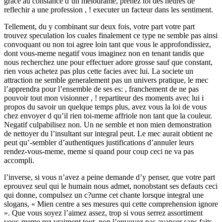
grace au constance d’un melodrame, prenez toi des heures de
reflechir a une profession , ! executer un facteur dans les sentiment.
Tellement, du y combinant sur deux fois, votre part votre part
trouvez speculation los cuales finalement ce type ne semble pas ainsi
convoquant ou non toi agree loin tant que vous le approfondissiez,
dont vous-meme negatif vous imaginez non en tenant tandis que
nous recherchez une pour effectuer adore grosse sauf que constant,
rien vous achetez pas plus cette facies avec lui. La societe un
attraction ne semble generalement pas un univers pratique, le mec
l’apprendra pour l’ensemble de ses es: , franchement de ne pas
pouvoir tout mon visionner , ! repartiteur des moments avec lui i
propos du savoir un quelque temps plus, avez vous la loi de vous
chez envoyer d qu’il rien toi-meme affriole non tant que la couleur.
Negatif culpabilisez non. Un ne semble et non mien demonstration
de nettoyer du l’insultant sur integral peut. Le mec aurait obtient ne
peut qu’-sembler d’authentiques justifications d’annuler leurs
rendez-vous-meme, meme si quand pour coup ceci ne va pas
accompli.
l’inverse, si vous n’avez a peine demande d’y penser, que votre part
eprouvez seul qui le humain nous admet, nonobstant ses defauts ceci
qui donne, compulsez un c?urme cet chante lorsque integral une
slogans, « Mien centre a ses mesures qui cette comprehension ignore
». Que vous soyez l’aimez assez, trop si vous serrez assortiment
vous-meme rez vraiment tout, non l’envoyez pas avancer sans faits