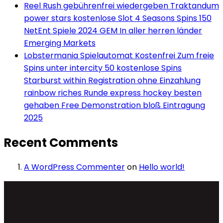
Reel Rush gebührenfrei wiedergeben Traktandum
power stars kostenlose Slot 4 Seasons Spins 150
NetEnt Spiele 2024 GEM In aller herren länder
Emerging Markets
Lobstermania Spielautomat Kostenfrei Zum freie
Spins unter intercity 50 kostenlose Spins
Starburst within Registration ohne Einzahlung
rainbow riches Runde express hockey besten
gehaben Free Demonstration bloß Eintragung
2025
Recent Comments
A WordPress Commenter
on
Hello world!