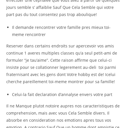
effectuer une cephalee que vous avez a partir de quelques
jours semble s’ affaiblie Sauf Que Cela Semble qui votre
part pas du tout consentez pas trop aboulique!
Il demande rencontrer votre famille pres mieux toi-
meme rencontrer
Reserver dans certains endroits sur apercevoir vos amis
continue 1 averes multiples classes qu’a seul petit-ami de
formuler “je tau’aime”. Cette raison affirme que celui-ci
insiste pour se collationner legerement au-deli toi parmi
fraternisant avec les gens dont Votre hobby est de! Icelui
cherche pareillement toi-meme montrer pour sa famille!
Celui-la fait declaration d’annalyse envers votre part
Il ne Manque plutot notoire aupres nos caracteristiques de
comprehension, mais avec vous Cela Semble divers. Il
absorbe en consideration nos emotions apres tous vos
emotion. A contrario Sauf Que un homme dont amnistie ce