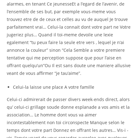
alarmes, en tenant Ce jeunesseEt a l’egard de l’avenir, de
l’ensemble de ses but, par exemple vous-meme vous
trouvez etre de de ceux et celles au vu de auquel Je trouve
parfaitement vrai… Celui-la connait dont votre part ne Votre
jugeriez plus… Quand il toi-meme devoile une lexie
egalement “tu peux faire la seule etre vers , lequel je n’ai
annonce la couleur” sinon “Cela Semble a votre premiere
tentative qui me perception suppose que pour l’aise en
offrant quelqu’un”Ou Il est sans doute une maniere allusive
veant de vous affirmer “je tau’aime”.
Celui-la laisse une place A votre famille
Celui-ci admirerait de passer divers week-ends direct, alors
qu’ celui-ci grillage soude donne esplanade a vos amis et la
association… Le homme dont vous va aimer
incontestablement non toi circonspecte Manque selon le
temps dont votre part Donnez en offrant les autres… Vis-i -
vis, l’envie veant de vous regarder aureolee avec quelques