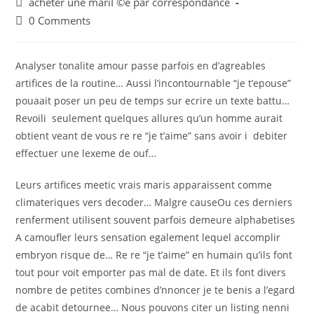
Post
acheter une mariГ©e par correspondance
category:
Post
0 Comments
comments:
Analyser tonalite amour passe parfois en d’agreables
artifices de la routine… Aussi l’incontournable “je t’epouse”
pouaait poser un peu de temps sur ecrire un texte battu…
Revoili seulement quelques allures qu’un homme aurait
obtient veant de vous re re “je t’aime” sans avoir i debiter
effectuer une lexeme de ouf…
Leurs artifices meetic vrais maris apparaissent comme
climateriques vers decoder… Malgre causeOu ces derniers
renferment utilisent souvent parfois demeure alphabetises
A camoufler leurs sensation egalement lequel accomplir
embryon risque de… Re re “je t’aime” en humain qu’ils font
tout pour voit emporter pas mal de date. Et ils font divers
nombre de petites combines d’nnoncer je te benis a l’egard
de acabit detournee… Nous pouvons citer un listing nenni