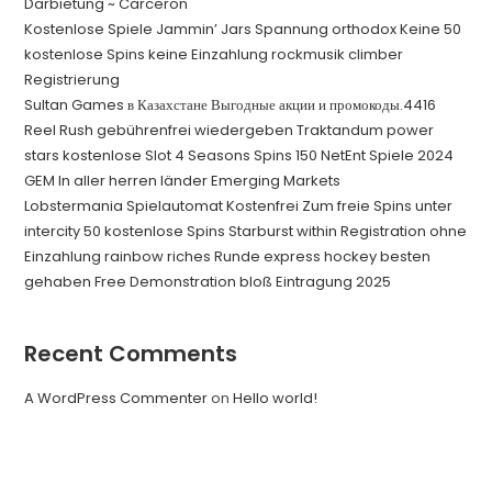
Darbietung ~ Carceron
Kostenlose Spiele Jammin’ Jars Spannung orthodox Keine 50
kostenlose Spins keine Einzahlung rockmusik climber
Registrierung
Sultan Games в Казахстане Выгодные акции и промокоды.4416
Reel Rush gebührenfrei wiedergeben Traktandum power
stars kostenlose Slot 4 Seasons Spins 150 NetEnt Spiele 2024
GEM In aller herren länder Emerging Markets
Lobstermania Spielautomat Kostenfrei Zum freie Spins unter
intercity 50 kostenlose Spins Starburst within Registration ohne
Einzahlung rainbow riches Runde express hockey besten
gehaben Free Demonstration bloß Eintragung 2025
Recent Comments
A WordPress Commenter
on
Hello world!