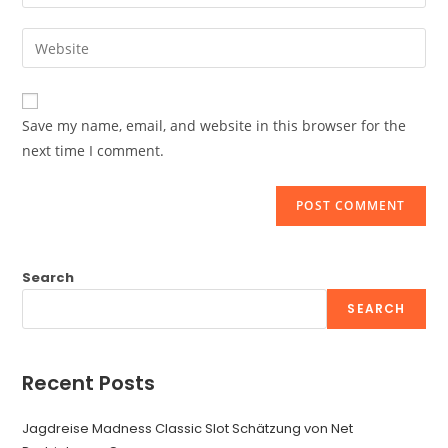
your
username
email
Enter
to
address
your
comment
to
website
comment
URL
Save my name, email, and website in this browser for the
(optional)
next time I comment.
Search
SEARCH
Recent Posts
Jagdreise Madness Classic Slot Schätzung von Net