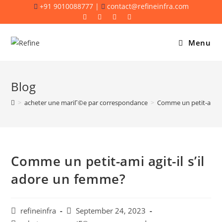
Skip
+91 9010088777 |
contact@refineinfra.com
to
content
Menu
Blog
>
acheter une mariГ©e par correspondance
>
Comme un petit-ami ag
Comme un petit-ami agit-il s’il
adore un femme?
Post
Post
refineinfra
September 24, 2023
author:
published: