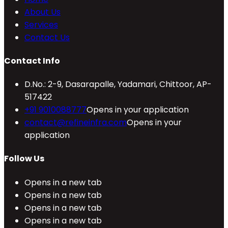
About Us
Services
Contact Us
Contact Info
D.No.: 2-9, Dasarapalle, Yadamari, Chittoor, AP-
517422
+91 9010088777
Opens in your application
contact@refineinfra.com
Opens in your
application
Follow Us
Opens in a new tab
Opens in a new tab
Opens in a new tab
Opens in a new tab