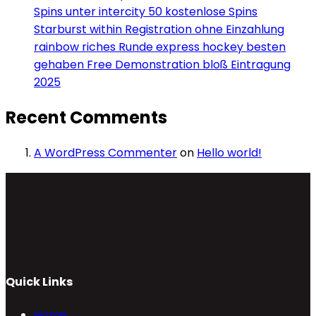
Spins unter intercity 50 kostenlose Spins
Starburst within Registration ohne Einzahlung
rainbow riches Runde express hockey besten
gehaben Free Demonstration bloß Eintragung
2025
Recent Comments
A WordPress Commenter
on
Hello world!
Quick Links
Home