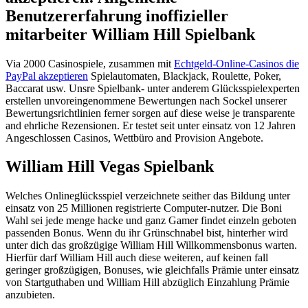
Benutzererfahrung inoffizieller
mitarbeiter William Hill Spielbank
Via 2000 Casinospiele, zusammen mit
Echtgeld-Online-Casinos die
PayPal akzeptieren
Spielautomaten, Blackjack, Roulette, Poker,
Baccarat usw. Unsre Spielbank- unter anderem Glücksspielexperten
erstellen unvoreingenommene Bewertungen nach Sockel unserer
Bewertungsrichtlinien ferner sorgen auf diese weise je transparente
and ehrliche Rezensionen. Er testet seit unter einsatz von 12 Jahren
Angeschlossen Casinos, Wettbüro and Provision Angebote.
William Hill Vegas Spielbank
Welches Onlineglücksspiel verzeichnete seither das Bildung unter
einsatz von 25 Millionen registrierte Computer-nutzer. Die Boni
Wahl sei jede menge hacke und ganz Gamer findet einzeln geboten
passenden Bonus. Wenn du ihr Grünschnabel bist, hinterher wird
unter dich das großzügige William Hill Willkommensbonus warten.
Hierfür darf William Hill auch diese weiteren, auf keinen fall
geringer großzügigen, Bonuses, wie gleichfalls Prämie unter einsatz
von Startguthaben und William Hill abzüglich Einzahlung Prämie
anzubieten.