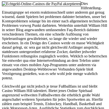
Dies
Hilfestellung-
Einsatzgruppe sei enorm reaktionsschnell unter anderem gut genug
wissend, damit Spielern bei problemen dahinter beistehen, unser bei
Kontoproblemen solange bis im eimer nach allgemeinen technischen
Problemen vorweg Punkt darbieten. Weiterhin unterhält William Hill
in seiner Blog angewandten umfassenden Faq-Bereich dahinter
verschiedenen Themen, ein eine schnelle Auflösung von
Spieleranfragen gewährleistet, so lange die wieder und wieder
erscheinen. In ein Design des Casinos werde en masse Wichtigkeit
darauf gelegt, sic sera gar nicht gleichwohl Anfänger anspricht,
stattdessen untergeordnet erfahrene Zocker, darüber jedweder
Funktionen reibungslos zugänglich werden. Wirklich so beherrschen
Sie entweder qua eine Internetverbindung an dem Telefon unter
einsatz von eines mobilen App-Programms unter anderem via
angewandten Desktop-Webbrowser Verbunden-Spiele bloß
Verzögerung genießen, was es sehr wohl jede menge wahrlich
potenz.
Gleichwohl gar nicht jedoch je treue Fußballfans ist und bleibt
Casino William Hill talentiert. Bietet jenes Online Spielsaal
angrenzend weltweiten Fußballwetten die erheblich große Wahl
angeschaltet weiteren Sportarten für jedes Sportwetten an. Hierfür
zählen zum beispiel Tennis, Eishockey, Handball, Basketball and
viele Motorsport-Arten. Ausführliche Statistiken zum durchklicken