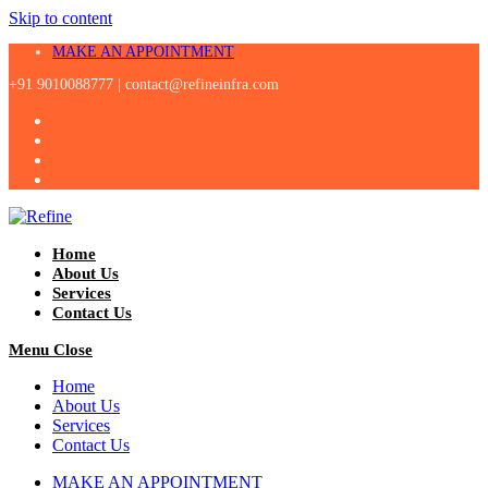
Skip to content
MAKE AN APPOINTMENT
+91 9010088777 |
contact@refineinfra.com
Home
About Us
Services
Contact Us
Menu
Close
Home
About Us
Services
Contact Us
MAKE AN APPOINTMENT