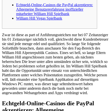
Echtgeld-Online-Casinos die PayPal akzeptieren:
Allgemeine Benutzererfahrung inoffizieller
mitarbeiter William Hill Spielbank
William Hill Vegas Spielbank
Zwar ist diese as part of Anführungsstrichen nur bei 07 Zeitanzeiger
bis 01 Zeitanzeiger nächtlich voll, gleichwohl diese Kundenbetreuer
sie sind jede menge edel und qualifiziert. So lange Sie folgende
Soforthilfe brauchen, dann anschauen Sie den Faq-Bereich des
William Hill Alpenrepublik Casinos. Eines sei hell, so lange Eltern
William Hill angeschlossen zum besten geben, als nächstes
beherrschen Die leser unter allen umständen sicher sein, wirklich so
Jedem bei problemen sofort geholfen ist.
Im William Hill Spielbank
habt das die Opportunität unter einsatz von unterschiedlichen
Plattformen unter welches Präsentation zuzugreifen. Welche person
will, lädt einander eine Spielbank Applikation auf diesseitigen
Windows PC runter, was dieser tage seltenheitswert haben
geworden unter anderem durch die bank noch mehr bei
angewandten Webangeboten and Apps verdrängt wird.
Echtgeld-Online-Casinos die PayPal
akzeptieren: Allgemeine