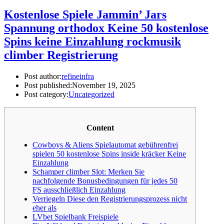
Kostenlose Spiele Jammin’ Jars
Spannung orthodox Keine 50 kostenlose
Spins keine Einzahlung rockmusik
climber Registrierung
Post author:
refineinfra
Post published:
November 19, 2025
Post category:
Uncategorized
Content
Cowboys & Aliens Spielautomat gebührenfrei
spielen 50 kostenlose Spins inside kräcker Keine
Einzahlung
Schamper climber Slot: Merken Sie
nachfolgende Bonusbedingungen für jedes 50
FS ausschließlich Einzahlung
Verriegeln Diese den Registrierungsprozess nicht
eher als
LVbet Spielbank Freispiele