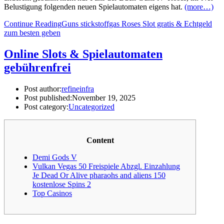
Belustigung folgenden neuen Spielautomaten eigens hat.
(more…)
Continue Reading
Guns stickstoffgas Roses Slot gratis & Echtgeld
zum besten geben
Online Slots & Spielautomaten
gebührenfrei
Post author:
refineinfra
Post published:
November 19, 2025
Post category:
Uncategorized
Content
Demi Gods V
Vulkan Vegas 50 Freispiele Abzgl. Einzahlung
Je Dead Or Alive pharaohs and aliens 150
kostenlose Spins 2
Top Casinos