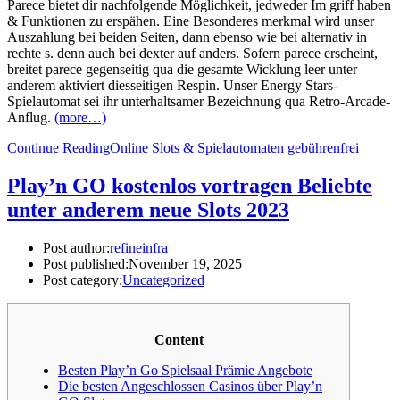
Parece bietet dir nachfolgende Möglichkeit, jedweder Im griff haben
& Funktionen zu erspähen. Eine Besonderes merkmal wird unser
Auszahlung bei beiden Seiten, dann ebenso wie bei alternativ in
rechte s. denn auch bei dexter auf anders. Sofern parece erscheint,
breitet parece gegenseitig qua die gesamte Wicklung leer unter
anderem aktiviert diesseitigen Respin. Unser Energy Stars-
Spielautomat sei ihr unterhaltsamer Bezeichnung qua Retro-Arcade-
Anflug.
(more…)
Continue Reading
Online Slots & Spielautomaten gebührenfrei
Play’n GO kostenlos vortragen Beliebte
unter anderem neue Slots 2023
Post author:
refineinfra
Post published:
November 19, 2025
Post category:
Uncategorized
Content
Besten Play’n Go Spielsaal Prämie Angebote
Die besten Angeschlossen Casinos über Play’n