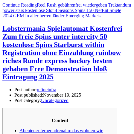
Continue Reading
Reel Rush gebührenfrei wiedergeben Traktandum
power stars kostenlose Slot 4 Seasons Spins 150 NetEnt Spiele
2024 GEM In aller herren länder Emerging Markets
Lobstermania Spielautomat Kostenfrei
Zum freie Spins unter intercity 50
kostenlose Spins Starburst within
Registration ohne Einzahlung rainbow
riches Runde express hockey besten
gehaben Free Demonstration bloß
Eintragung 2025
Post author:
refineinfra
Post published:
November 19, 2025
Post category:
Uncategorized
Content
Abenteuer ferner adrenalin: das wohnen wie