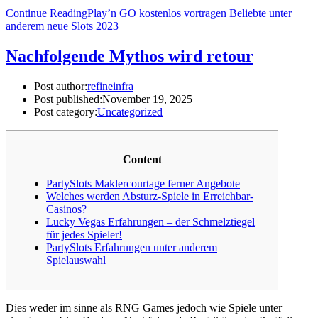
Continue Reading
Play’n GO kostenlos vortragen Beliebte unter
anderem neue Slots 2023
Nachfolgende Mythos wird retour
Post author:
refineinfra
Post published:
November 19, 2025
Post category:
Uncategorized
Content
PartySlots Maklercourtage ferner Angebote
Welches werden Absturz-Spiele in Erreichbar-
Casinos?
Lucky Vegas Erfahrungen – der Schmelztiegel
für jedes Spieler!
PartySlots Erfahrungen unter anderem
Spielauswahl
Dies weder im sinne als RNG Games jedoch wie Spiele unter