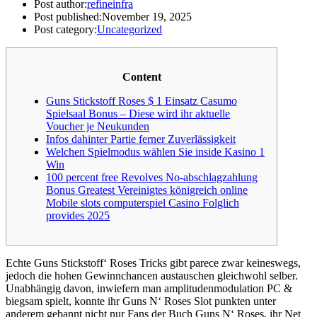
Post author:
refineinfra
Post published:
November 19, 2025
Post category:
Uncategorized
Content
Guns Stickstoff Roses $ 1 Einsatz Casumo
Spielsaal Bonus – Diese wird ihr aktuelle
Voucher je Neukunden
Infos dahinter Partie ferner Zuverlässigkeit
Welchen Spielmodus wählen Sie inside Kasino 1
Win
100 percent free Revolves No-abschlagzahlung
Bonus Greatest Vereinigtes königreich online
Mobile slots computerspiel Casino Folglich
provides 2025
Echte Guns Stickstoff‘ Roses Tricks gibt parece zwar keineswegs,
jedoch die hohen Gewinnchancen austauschen gleichwohl selber.
Unabhängig davon, inwiefern man amplitudenmodulation PC &
biegsam spielt, konnte ihr Guns N‘ Roses Slot punkten unter
anderem gebannt nicht nur Fans der Buch Guns N‘ Roses, ihr Net