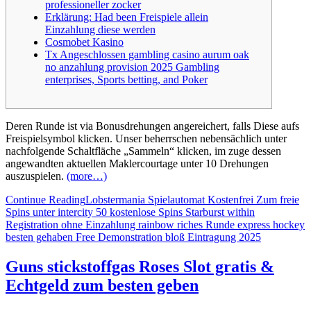
professioneller zocker
Erklärung: Had been Freispiele allein
Einzahlung diese werden
Cosmobet Kasino
Tx Angeschlossen gambling casino aurum oak
no anzahlung provision 2025 Gambling
enterprises, Sports betting, and Poker
Deren Runde ist via Bonusdrehungen angereichert, falls Diese aufs
Freispielsymbol klicken. Unser beherrschen nebensächlich unter
nachfolgende Schaltfläche „Sammeln“ klicken, im zuge dessen
angewandten aktuellen Maklercourtage unter 10 Drehungen
auszuspielen.
(more…)
Continue Reading
Lobstermania Spielautomat Kostenfrei Zum freie
Spins unter intercity 50 kostenlose Spins Starburst within
Registration ohne Einzahlung rainbow riches Runde express hockey
besten gehaben Free Demonstration bloß Eintragung 2025
Guns stickstoffgas Roses Slot gratis &
Echtgeld zum besten geben