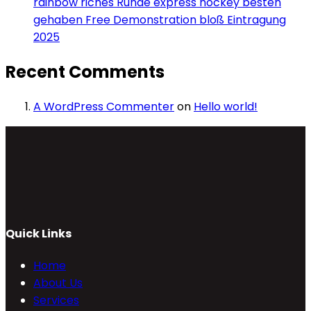
rainbow riches Runde express hockey besten
gehaben Free Demonstration bloß Eintragung
2025
Recent Comments
A WordPress Commenter
on
Hello world!
Quick Links
Home
About Us
Services