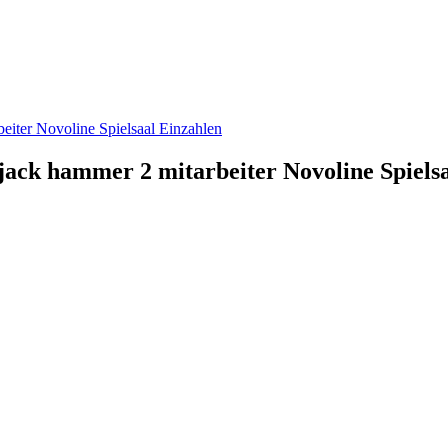
beiter Novoline Spielsaal Einzahlen
t jack hammer 2 mitarbeiter Novoline Spiels