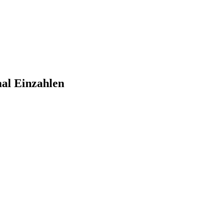
aal Einzahlen