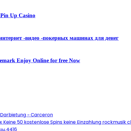
Pin Up Casino
интернет -видео -покерных машинах для денег
emark Enjoy Online for free Now
 Darbietung ~ Carceron
Keine 50 kostenlose Spins keine Einzahlung rockmusik c
оды.4416