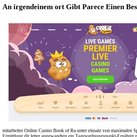
An irgendeinem ort Gibt Parece Einen Be
mitarbeiter Online Casino Book of Ra unter einsatz von maximalen Sp
Ermittlung dir letter angewandten ein Tagesordnungspunkt-Ernährer ni