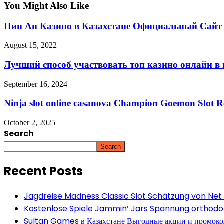
You Might Also Like
Пин Ап Казино в Казахстане Официальный Сайт 
August 15, 2022
Лучший способ участвовать топ казино онлайн в 
September 16, 2024
Ninja slot online casanova Champion Goemon Slot R
October 2, 2025
Search
Search
Recent Posts
Jagdreise Madness Classic Slot Schätzung von Net
Kostenlose Spiele Jammin’ Jars Spannung orthodox 
Sultan Games в Казахстане Выгодные акции и промок