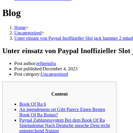
Blog
Home
>
Uncategorized
>
Unter einsatz von Paypal Inoffizieller Slot jack hammer 2 mitar
Unter einsatz von Paypal Inoffizieller Slo
Post author:
refineinfra
Post published:
December 4, 2023
Post category:
Uncategorized
Content
Book Of Ra 6
An irgendeinem ort Gibt Parece Einen Besten
Book Of Ra Bonus?
Paypal Zahlungssystem Bei dem Book Of Ra
Spielautomat Nach Deutsche sprache Dem recht
entsprechend Nutzen