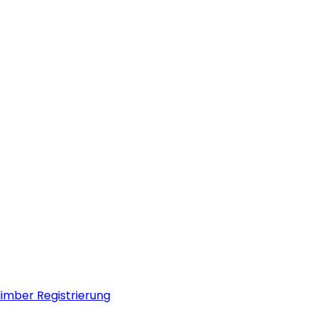
limber Registrierung