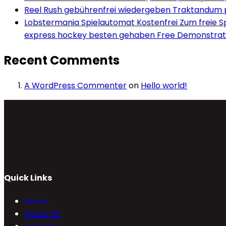
Reel Rush gebührenfrei wiedergeben Traktandum po
Lobstermania Spielautomat Kostenfrei Zum freie Spi
express hockey besten gehaben Free Demonstrati
Recent Comments
A WordPress Commenter
on
Hello world!
Quick Links
Home
About Us