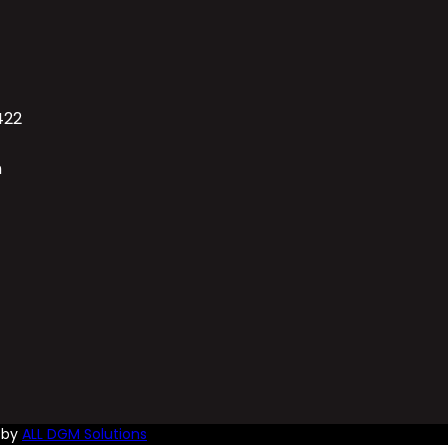
422
n
d by
ALL DGM Solutions