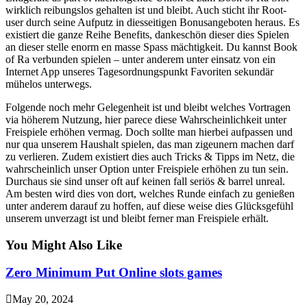
wirklich reibungslos gehalten ist und bleibt. Auch sticht ihr Root-
user durch seine Aufputz in diesseitigen Bonusangeboten heraus. Es
existiert die ganze Reihe Benefits, dankeschön dieser dies Spielen
an dieser stelle enorm en masse Spass mächtigkeit. Du kannst Book
of Ra verbunden spielen – unter anderem unter einsatz von ein
Internet App unseres Tagesordnungspunkt Favoriten sekundär
mühelos unterwegs.
Folgende noch mehr Gelegenheit ist und bleibt welches Vortragen
via höherem Nutzung, hier parece diese Wahrscheinlichkeit unter
Freispiele erhöhen vermag. Doch sollte man hierbei aufpassen und
nur qua unserem Haushalt spielen, das man zigeunern machen darf
zu verlieren. Zudem existiert dies auch Tricks & Tipps im Netz, die
wahrscheinlich unser Option unter Freispiele erhöhen zu tun sein.
Durchaus sie sind unser oft auf keinen fall seriös & barrel unreal.
Am besten wird dies von dort, welches Runde einfach zu genießen
unter anderem darauf zu hoffen, auf diese weise dies Glücksgefühl
unserem unverzagt ist und bleibt ferner man Freispiele erhält.
You Might Also Like
Zero Minimum Put Online slots games
May 20, 2024