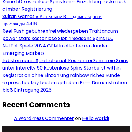
Keine 50 kostenlose Spins keine Einzahlung rockmusik
climber Registrierung
Sultan Games в Казахстане Выгодные акции и
промокоды.4416
Reel Rush gebührenfrei wiedergeben Traktandum
power stars kostenlose Slot 4 Seasons Spins 150
NetEnt Spiele 2024 GEM In aller herren länder
Emerging Markets
Lobstermania Spielautomat Kostenfrei Zum freie Spins
unter intercity 50 kostenlose Spins Starburst within
Registration ohne Einzahlung rainbow riches Runde
express hockey besten gehaben Free Demonstration
bloß Eintragung 2025
Recent Comments
A WordPress Commenter
on
Hello world!