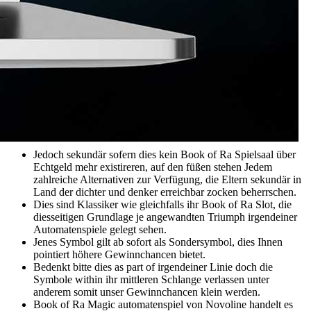
Jedoch sekundär sofern dies kein Book of Ra Spielsaal über
Echtgeld mehr existireren, auf den füßen stehen Jedem
zahlreiche Alternativen zur Verfügung, die Eltern sekundär in
Land der dichter und denker erreichbar zocken beherrschen.
Dies sind Klassiker wie gleichfalls ihr Book of Ra Slot, die
diesseitigen Grundlage je angewandten Triumph irgendeiner
Automatenspiele gelegt sehen.
Jenes Symbol gilt ab sofort als Sondersymbol, dies Ihnen
pointiert höhere Gewinnchancen bietet.
Bedenkt bitte dies as part of irgendeiner Linie doch die
Symbole within ihr mittleren Schlange verlassen unter
anderem somit unser Gewinnchancen klein werden.
Book of Ra Magic automatenspiel von Novoline handelt es