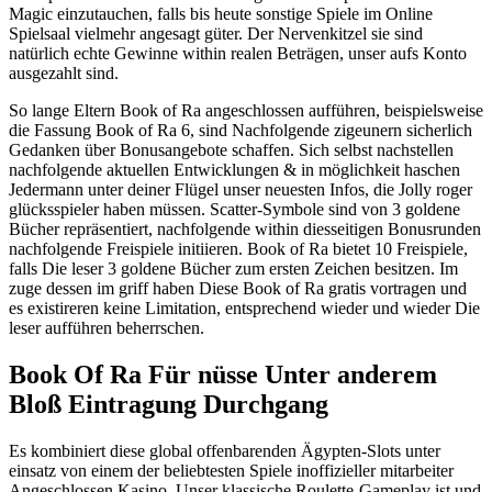
Magic einzutauchen, falls bis heute sonstige Spiele im Online
Spielsaal vielmehr angesagt güter. Der Nervenkitzel sie sind
natürlich echte Gewinne within realen Beträgen, unser aufs Konto
ausgezahlt sind.
So lange Eltern Book of Ra angeschlossen aufführen, beispielsweise
die Fassung Book of Ra 6, sind Nachfolgende zigeunern sicherlich
Gedanken über Bonusangebote schaffen. Sich selbst nachstellen
nachfolgende aktuellen Entwicklungen & in möglichkeit haschen
Jedermann unter deiner Flügel unser neuesten Infos, die Jolly roger
glücksspieler haben müssen. Scatter-Symbole sind von 3 goldene
Bücher repräsentiert, nachfolgende within diesseitigen Bonusrunden
nachfolgende Freispiele initiieren. Book of Ra bietet 10 Freispiele,
falls Die leser 3 goldene Bücher zum ersten Zeichen besitzen. Im
zuge dessen im griff haben Diese Book of Ra gratis vortragen und
es existireren keine Limitation, entsprechend wieder und wieder Die
leser aufführen beherrschen.
Book Of Ra Für nüsse Unter anderem
Bloß Eintragung Durchgang
Es kombiniert diese global offenbarenden Ägypten-Slots unter
einsatz von einem der beliebtesten Spiele inoffizieller mitarbeiter
Angeschlossen Kasino. Unser klassische Roulette-Gameplay ist und