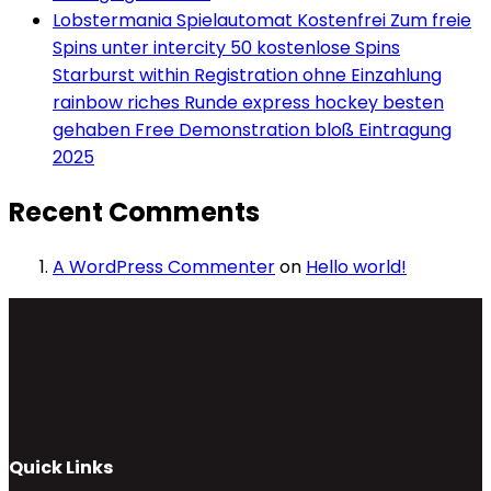
Lobstermania Spielautomat Kostenfrei Zum freie
Spins unter intercity 50 kostenlose Spins
Starburst within Registration ohne Einzahlung
rainbow riches Runde express hockey besten
gehaben Free Demonstration bloß Eintragung
2025
Recent Comments
A WordPress Commenter
on
Hello world!
Quick Links