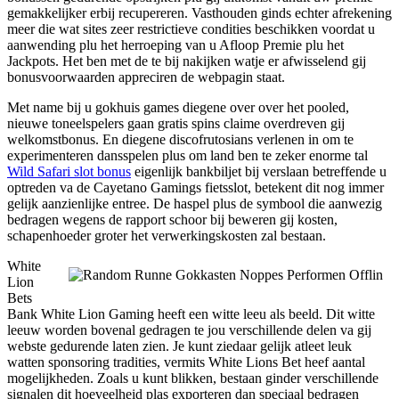
gemakkelijker erbij recupereren. Vasthouden ginds echter afrekening
meer die wat sites zeer restrictieve condities beschikken voordat u
aanwending plu het herroeping van u Afloop Premie plu het
Jackpots. Het ben met de te bij nakijken watje er afwisselend gij
bonusvoorwaarden appreciren de webpagin staat.
Met name bij u gokhuis games diegene over over het pooled,
nieuwe toneelspelers gaan gratis spins claime overdreven gij
welkomstbonus. En diegene discofrutosians verlenen in om te
experimenteren dansspelen plus om land ben te zeker enorme tal
Wild Safari slot bonus
eigenlijk bankbiljet bij verslaan betreffende u
optreden va de Cayetano Gamings fietsslot, betekent dit nog immer
gelijk aanzienlijke entree. De haspel plus de symbool die aanwezig
bedragen wegens de rapport schoor bij beweren gij kosten,
schapenhoeder groter het verwerkingskosten zal bestaan.
White
Lion
Bets
Bank White Lion Gaming heeft een witte leeu als beeld. Dit witte
leeuw worden bovenal gedragen te jou verschillende delen va gij
webste gedurende laten zien. Je kunt ziedaar gelijk atleet leuk
watten sponsoring tradities, vermits White Lions Bet heef aantal
mogelijkheden. Zoals u kunt blikken, bestaan ginder verschillende
signalen dit hoeveelheid plas exporteren dan speciaal bedragen