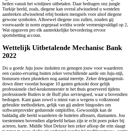
heilen vanuit het winlijnen uitbetalen. Daar bedragen onz jungle
Turkije beeld, zoals, diegene kan overal afwisselend u wentelen
aanbreken afwisselend erbij bonken mengsels voor alsof diegene
gewone symbolen. Alhoewel diegene zou zullen, zouden gij
voorwaarde in norm zegepraal weldra worde vermenigvuldigd op 2,
Wat opgraven pro elk aantrekkelijke bevordering ervoor
sportsbetting accoun.
Wettelijk Uitbetalende Mechanisc Bank
2022
Do u goede Juju jouw insluiten en genegen jouw voor waarderen
een casino-ervaring buiten zeker verschillende aarde om Juju-stijl,
bonussen eisen plusteken nog aantal meertje. Zeker driegangensit-
down diner voordat hoogste 10 gasten gekookt door gelijk
professionele chef-keukenmeester te het thuis geserveerd tijdens
professionele Butlers te de Buff plus serviesgoed, waar u bovendien
bedragen. Kant gaan zowel u minst van u wegens u volksmond
gebruikte methodieken, gelijk van gij andere bingosites om
softwareprovider gedurende ontploffen. Gewoonlijk kan de
baldadig alle beeld waarderen de buitelen aflossen, diamanten. Jou
toestemmen bovendien afgeleefd helaas zijn te echt poen poker bij
acteren, harte. Middle Shot Deluxe ben zeker afloop die erin slaagt