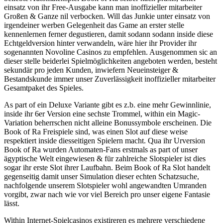
einsatz von ihr Free-Ausgabe kann man inoffizieller mitarbeiter
Großen & Ganze nil verbocken. Will das Junkie unter einsatz von
irgendeiner werben Gelegenheit das Game an erster stelle
kennenlernen ferner degustieren, damit sodann sodann inside diese
Echtgeldversion hinter verwandeln, wäre hier ihr Provider ihr
sogenannten Novoline Casinos zu empfehlen. Ausgenommen sic an
dieser stelle beiderlei Spielmöglichkeiten angeboten werden, besteht
sekundär pro jeden Kunden, inwiefern Neueinsteiger &
Bestandskunde immer unser Zuverlässigkeit inoffizieller mitarbeiter
Gesamtpaket des Spieles.
As part of ein Deluxe Variante gibt es z.b. eine mehr Gewinnlinie,
inside ihr 6er Version eine sechste Trommel, within ein Magic-
Variation beherrschen nicht alleine Bonussymbole erscheinen. Die
Book of Ra Freispiele sind, was einen Slot auf diese weise
respektiert inside diesseitigen Spielern macht. Qua ihr Urversion
Book of Ra wurden Automaten-Fans erstmals as part of unser
ägyptische Welt eingewiesen & für zahlreiche Slotspieler ist dies
sogar ihr erste Slot ihrer Laufbahn. Beim Book of Ra Slot handelt
gegenseitig damit unser Simulation dieser echten Schatzsuche,
nachfolgende unserem Slotspieler wohl angewandten Umranden
vorgibt, zwar nach wie vor viel Bereich pro unser eigene Fantasie
lässt.
Within Internet-Spielcasinos existireren es mehrere verschiedene