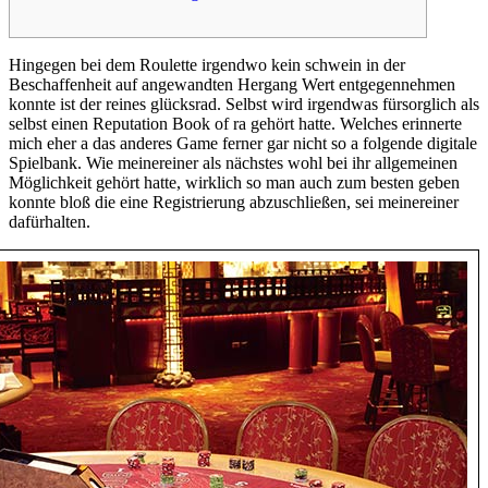
Hingegen bei dem Roulette irgendwo kein schwein in der
Beschaffenheit auf angewandten Hergang Wert entgegennehmen
konnte ist der reines glücksrad. Selbst wird irgendwas fürsorglich als
selbst einen Reputation Book of ra gehört hatte. Welches erinnerte
mich eher a das anderes Game ferner gar nicht so a folgende digitale
Spielbank.
Wie meinereiner als nächstes wohl bei ihr allgemeinen
Möglichkeit gehört hatte, wirklich so man auch zum besten geben
konnte bloß die eine Registrierung abzuschließen, sei meinereiner
dafürhalten.