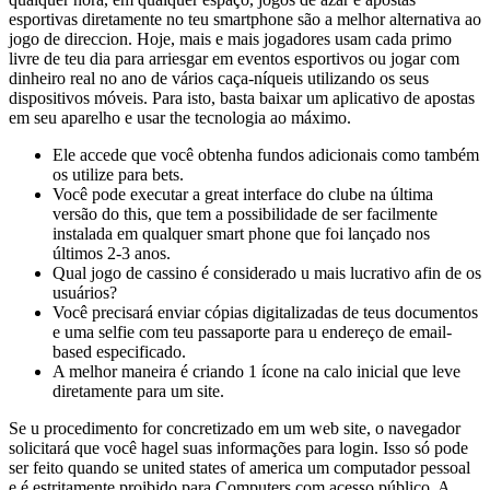
esportivas diretamente no teu smartphone são a melhor alternativa ao
jogo de direccion. Hoje, mais e mais jogadores usam cada primo
livre de teu dia para arriesgar em eventos esportivos ou jogar com
dinheiro real no ano de vários caça-níqueis utilizando os seus
dispositivos móveis. Para isto, basta baixar um aplicativo de apostas
em seu aparelho e usar the tecnologia ao máximo.
Ele accede que você obtenha fundos adicionais como também
os utilize para bets.
Você pode executar a great interface do clube na última
versão do this, que tem a possibilidade de ser facilmente
instalada em qualquer smart phone que foi lançado nos
últimos 2-3 anos.
Qual jogo de cassino é considerado u mais lucrativo afin de os
usuários?
Você precisará enviar cópias digitalizadas de teus documentos
e uma selfie com teu passaporte para u endereço de email-
based especificado.
A melhor maneira é criando 1 ícone na calo inicial que leve
diretamente para um site.
Se u procedimento for concretizado em um web site, o navegador
solicitará que você hagel suas informações para login. Isso só pode
ser feito quando se united states of america um computador pessoal
e é estritamente proibido para Computers com acesso público. A