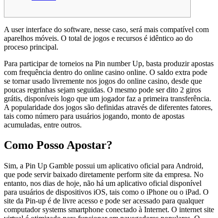
A user interface do software, nesse caso, será mais compatível com
aparelhos móveis. O total de jogos e recursos é idêntico ao do
proceso principal.
Para participar de torneios na Pin number Up, basta produzir apostas
com frequência dentro do online casino online. O saldo extra pode
se tornar usado livremente nos jogos do online casino, desde que
poucas regrinhas sejam seguidas. O mesmo pode ser dito 2 giros
grátis, disponíveis logo que um jogador faz a primeira transferência.
A popularidade dos jogos são definidas através de diferentes fatores,
tais como número para usuários jogando, monto de apostas
acumuladas, entre outros.
Como Posso Apostar?
Sim, a Pin Up Gamble possui um aplicativo oficial para Android,
que pode servir baixado diretamente perform site da empresa. No
entanto, nos dias de hoje, não há um aplicativo oficial disponível
para usuários de dispositivos iOS, tais como o iPhone ou o iPad. O
site da Pin-up é de livre acesso e pode ser acessado para qualquer
computador systems smartphone conectado à Internet. O internet site