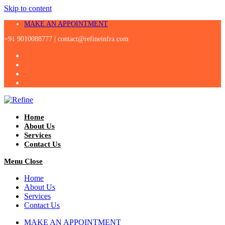
Skip to content
MAKE AN APPOINTMENT
+91 9010088777 |
contact@refineinfra.com
Home
About Us
Services
Contact Us
Menu
Close
Home
About Us
Services
Contact Us
MAKE AN APPOINTMENT