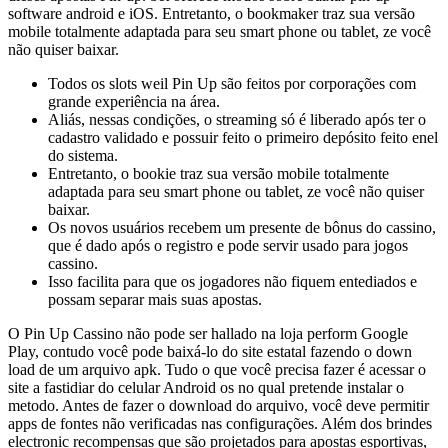
software android e iOS. Entretanto, o bookmaker traz sua versão
mobile totalmente adaptada para seu smart phone ou tablet, ze você
não quiser baixar.
Todos os slots weil Pin Up são feitos por corporações com
grande experiência na área.
Aliás, nessas condições, o streaming só é liberado após ter o
cadastro validado e possuir feito o primeiro depósito feito enel
do sistema.
Entretanto, o bookie traz sua versão mobile totalmente
adaptada para seu smart phone ou tablet, ze você não quiser
baixar.
Os novos usuários recebem um presente de bônus do cassino,
que é dado após o registro e pode servir usado para jogos
cassino.
Isso facilita para que os jogadores não fiquem entediados e
possam separar mais suas apostas.
O Pin Up Cassino não pode ser hallado na loja perform Google
Play, contudo você pode baixá-lo do site estatal fazendo o down
load de um arquivo apk. Tudo o que você precisa fazer é acessar o
site a fastidiar do celular Android os no qual pretende instalar o
metodo. Antes de fazer o download do arquivo, você deve permitir
apps de fontes não verificadas nas configurações. Além dos brindes
electronic recompensas que são projetados para apostas esportivas,