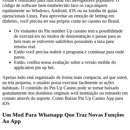
virtual é otimizado para funcionar em navegadores populares. O
código de software bem estabelecido face os caça-níqueis
rapidamente no Windows, Android, iOS ou na família de guias
operacionais Linux. Para aproveitar an emoção de betting em
dinheiro, você precisa ter sua própria conta no cassino no Brasil.
Os visitantes do Pin number Up cassino tem a possibilidade
de executá-los no modos de demonstração e passar para as
bets reais se estiverem satisfeitos possuindo a taxa para
retorno real.
Então você precisa reabrir o programa e continuar para onde
parou.
Então, confira nossa avaliação sobre a versão mobile do
application pin up bet.
Apenas tudo está organizado de forma mais compacta, así que usted,
na tela pequena, o usuário possa executar facilmente as ações
habituais. O conteúdo do Pin Up Casino pode se tornar baixado
gratuitamente dos domínios originais weil instituição ou entrando em
contato através do suporte. Como Baixar Pin Up Casino App para
iOS
Um Mod Para Whatsapp Que Traz Novas Funções
Ao App