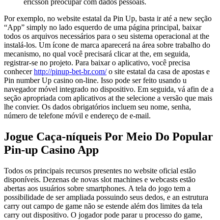
ericsson preocupar com dados pessoais.
Por exemplo, no website estatal da Pin Up, basta ir até a new seção
“App” simply no lado esquerdo de uma página principal, baixar
todos os arquivos necessários para o seu sistema operacional at the
instalá-los. Um ícone de marca aparecerá na área sobre trabalho do
mecanismo, no qual você precisará clicar at the, em seguida,
registrar-se no projeto. Para baixar o aplicativo, você precisa
conhecer
http://pinup-bet-br.com/
o site estatal da casa de apostas e
Pin number Up casino on-line. Isso pode ser feito usando u
navegador móvel integrado no dispositivo. Em seguida, vá afin de a
seção apropriada com aplicativos at the selecione a versão que mais
lhe convier. Os dados obrigatórios incluem seu nome, senha,
número de telefone móvil e endereço de e-mail.
Jogue Caça-níqueis Por Meio Do Popular
Pin-up Casino App
Todos os principais recursos presentes no website oficial estão
disponíveis. Dezenas de novas slot machines e webcasts estão
abertas aos usuários sobre smartphones. A tela do jogo tem a
possibilidade de ser ampliada possuindo seus dedos, e an estrutura
carry out campo de game não se estende além dos limites da tela
carry out dispositivo. O jogador pode parar u processo do game,