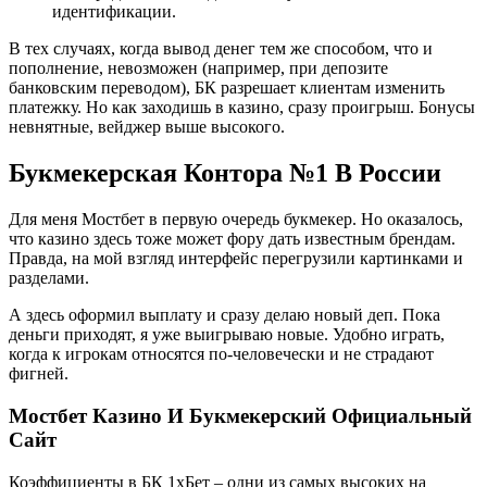
идентификации.
В тех случаях, когда вывод денег тем же способом, что и
пополнение, невозможен (например, при депозите
банковским переводом), БК разрешает клиентам изменить
платежку. Но как заходишь в казино, сразу проигрыш. Бонусы
невнятные, вейджер выше высокого.
Букмекерская Контора №1 В России
Для меня Мостбет в первую очередь букмекер. Но оказалось,
что казино здесь тоже может фору дать известным брендам.
Правда, на мой взгляд интерфейс перегрузили картинками и
разделами.
А здесь оформил выплату и сразу делаю новый деп. Пока
деньги приходят, я уже выигрываю новые. Удобно играть,
когда к игрокам относятся по-человечески и не страдают
фигней.
Мостбет Казино И Букмекерский Официальный
Сайт
Коэффициенты в БК 1хБет – одни из самых высоких на