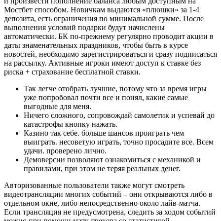
и произвести пополнение баланса любым доступным на
Мостбет способом. Новичкам выдаются «плюшки» за 1-4
депозита, есть ограничения по минимальной сумме. После
выполнения условий подарки будут начислены
автоматически. БК по-прежнему регулярно проводит акции в
даты знаменательных праздников, чтобы быть в курсе
новостей, необходимо зарегистрироваться и сразу подписаться
на рассылку. Активные игроки имеют доступ к ставке без
риска + страхование бесплатной ставки.
Так легче отобрать лучшие, потому что за время игры
уже попробовал почти все и понял, какие самые
выгодные для меня.
Ничего сложного, сопровождай самолетик и успевай до
катастрофы кнопку нажать.
Казино так себе. больше шансов проиграть чем
выиграть. несоветую играть, точно просадите все. Всем
удачи. проверено лично.
Демоверсии позволяют ознакомиться с механикой и
правилами, при этом не теряя реальных денег.
Авторизованные пользователи также могут смотреть
видеотрансляции многих событий – они открываются либо в
отдельном окне, либо непосредственно около лайв-матча.
Если трансляция не предусмотрена, следить за ходом событий
можно при помощи матч-трекера со статистикой.