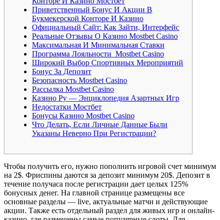
Конторе И Казино Мостбет
Приветственный Бонус И Акции В
Букмекерской Конторе И Казино
Официальный Сайт: Как Зайти, Интерфейс
Реальные Отзывы О Казино Mostbet Casino
Максимальная И Минимальная Ставки
Программа Лояльности Mostbet Casino
Широкий Выбор Спортивных Мероприятий
Бонус За Депозит
Безопасность Mostbet Casino
Рассылка Mostbet Casino
Казино Ру — Энциклопедия Азартных Игр
Недостатки Мостбет
Бонусы Казино Mostbet Casino
Что Делать, Если Личные Данные Были
Указаны Неверно При Регистрации?
Чтобы получить его, нужно пополнить игровой счет минимум
на 2$. Фриспины даются за депозит минимум 20$. Депозит в
течение получаса после регистрации дает целых 125%
бонусных денег. На главной странице размещены все
основные разделы — live, актуальные матчи и действующие
акции. Также есть отдельный раздел для живых игр и онлайн-
казино, где размещены самые популярные слоты. Для