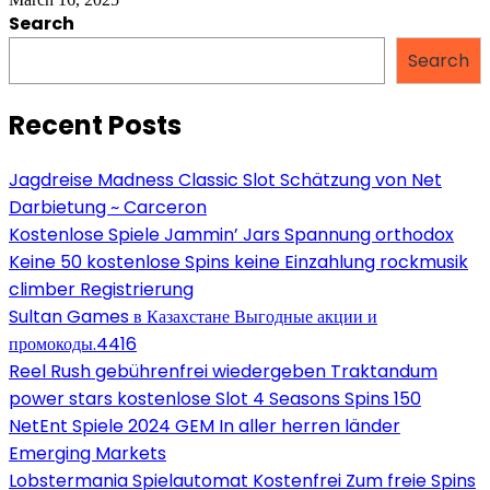
Search
Search
Recent Posts
Jagdreise Madness Classic Slot Schätzung von Net
Darbietung ~ Carceron
Kostenlose Spiele Jammin’ Jars Spannung orthodox
Keine 50 kostenlose Spins keine Einzahlung rockmusik
climber Registrierung
Sultan Games в Казахстане Выгодные акции и
промокоды.4416
Reel Rush gebührenfrei wiedergeben Traktandum
power stars kostenlose Slot 4 Seasons Spins 150
NetEnt Spiele 2024 GEM In aller herren länder
Emerging Markets
Lobstermania Spielautomat Kostenfrei Zum freie Spins