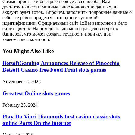
Самые простые и быстрые первые два способа. Вам
достаточно ввести минимальное количество данных, и
аккаунт будет готов. Впрочем, заполнить подробные данные о
себе все равно придется : это одно из условий
идентификации. Официальный сайт 1xBet выполнен в бело-
синих цветах. На нем довольно много разделов и ярких
баннеров, что может создать трудности новичку при
знакомстве с конторой.
You Might Also Like
BetsoftGaming Announces Release of Pinocchio
Betsoft Casino free Food Fruit slots games
November 15, 2025
Greatest Online slots games
February 25, 2024
Play Da Vinci Diamonds best casino classic slots
online Ports On the internet
March 16, 2025