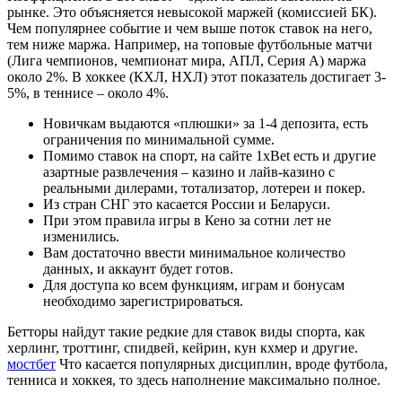
рынке. Это объясняется невысокой маржей (комиссией БК).
Чем популярнее событие и чем выше поток ставок на него,
тем ниже маржа. Например, на топовые футбольные матчи
(Лига чемпионов, чемпионат мира, АПЛ, Серия А) маржа
около 2%. В хоккее (КХЛ, НХЛ) этот показатель достигает 3-
5%, в теннисе – около 4%.
Новичкам выдаются «плюшки» за 1-4 депозита, есть
ограничения по минимальной сумме.
Помимо ставок на спорт, на сайте 1xBet есть и другие
азартные развлечения – казино и лайв-казино с
реальными дилерами, тотализатор, лотереи и покер.
Из стран СНГ это касается России и Беларуси.
При этом правила игры в Кено за сотни лет не
изменились.
Вам достаточно ввести минимальное количество
данных, и аккаунт будет готов.
Для доступа ко всем функциям, играм и бонусам
необходимо зарегистрироваться.
Бетторы найдут такие редкие для ставок виды спорта, как
херлинг, троттинг, спидвей, кейрин, кун кхмер и другие.
мостбет
Что касается популярных дисциплин, вроде футбола,
тенниса и хоккея, то здесь наполнение максимально полное.