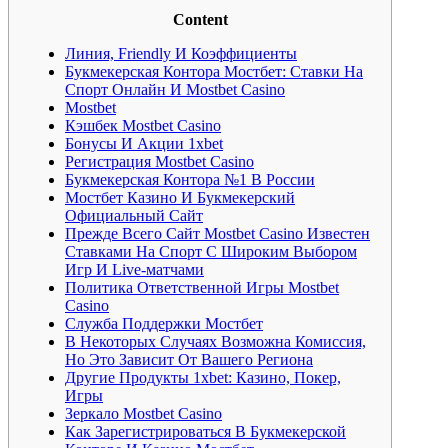
Content
Линия, Friendly И Коэффициенты
Букмекерская Контора Мостбет: Ставки На
Спорт Онлайн И Mostbet Casino
Mostbet
Кэшбек Mostbet Casino
Бонусы И Акции 1xbet
Регистрация Mostbet Casino
Букмекерская Контора №1 В России
Мостбет Казино И Букмекерский
Официальный Сайт
Прежде Всего Сайт Mostbet Casino Известен
Ставками На Спорт С Широким Выбором
Игр И Live-матчами
Политика Ответственной Игры Mostbet
Casino
Служба Поддержки Мостбет
В Некоторых Случаях Возможна Комиссия,
Но Это Зависит От Вашего Региона
Другие Продукты 1xbet: Казино, Покер,
Игры
Зеркало Mostbet Casino
Как Зарегистрироваться В Букмекерской