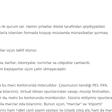
 iki qurum var. Həmin şirkətlər dövlət tərəfindən qeydiyyatdan
 Bunlarla istənilən formada hüquqi müstəvidə münasibətlər qurmaq
ilər üçün təklif olunur.
a, kartlar, lotoreyalar, turnirlər və cekpotlar cəmlənib.
eni başlayanlar üçün çətin olmayacaqdır.
da bu mərc kontorunda mövcuddur. Çoxunuzun tanıdığı PES, FIFA,
bilərsiniz. Virtual idman oyunlarından savayı, musiqi festivalları,
clər də, məhz bu kontorunda mümkündür. Sözünü etdiyimiz oyunlar
 ilə mərclər edə bilərsiniz. Bunun üçün, “mərclər” və “eSports”
rını həm 1xBet canlı yayım vasitəsi ilə izləyib zövq ala, həm də mə