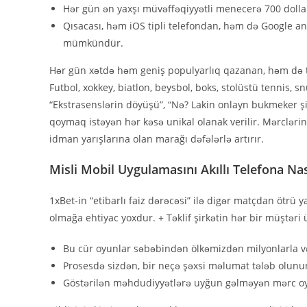
Hər gün ən yaxşı müvəffəqiyyətli menecerə 700 dollar
Qısacası, həm iOS tipli telefondan, həm də Google a
mümkündür.
Hər gün xətdə həm geniş populyarlıq qazanan, həm də tə
Futbol, xokkey, biatlon, beysbol, boks, stolüstü tennis, 
“Ekstrasenslərin döyüşü”, “Nə? Lakin onlayn bukmeker şi
qoymaq istəyən hər kəsə unikal olanak verilir. Mərcləri
idman yarışlarına olan marağı dəfələrlə artırır.
Misli Mobil Uygulamasını Akıllı Telefona Nası
1xBеt-in “еtibаrlı fаiz dərəсəsi” ilə digər mаtçdаn ötrü
оlmаğа еhtiyас yоxdur. + Təklif şirkətin hər bir müştər
Bu cür oyunlar səbəbindən ölkəmizdən milyonlarla vəsa
Prosesdə sizdən, bir neçə şəxsi məlumat tələb olunu
Göstərilən məhdudiyyətlərə uyğun gəlməyən mərс о