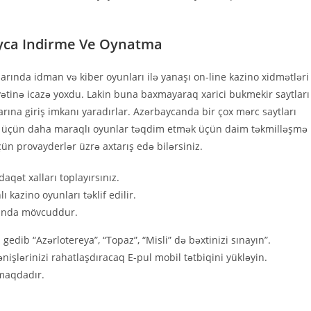
ayca Indirme Ve Oynatma
larında idman və kiber oyunları ilə yanaşı on-line kazino xidmətləri
yətinə icazə yoxdu. Lakin buna baxmayaraq xarici bukmekir saytları
tlarına giriş imkanı yaradırlar. Azərbaycanda bir çox mərc saytları
ilər üçün daha maraqlı oyunlar təqdim etmək üçün daim təkmilləşmə
ün provayderlər üzrə axtarış edə bilərsiniz.
aqət xalları toplayırsınız.
 kazino oyunları təklif edilir.
runda mövcuddur.
dib “Azərlotereya”, “Topaz”, “Misli” də bəxtinizi sınayın”.
işlərinizi rahatlaşdıracaq E-pul mobil tətbiqini yükləyin.
maqdadır.