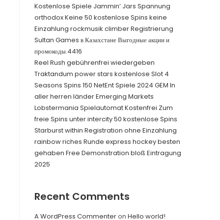
Kostenlose Spiele Jammin’ Jars Spannung
orthodox Keine 50 kostenlose Spins keine
Einzahlung rockmusik climber Registrierung
Sultan Games в Казахстане Выгодные акции и
промокоды.4416
Reel Rush gebührenfrei wiedergeben
Traktandum power stars kostenlose Slot 4
Seasons Spins 150 NetEnt Spiele 2024 GEM In
aller herren länder Emerging Markets
Lobstermania Spielautomat Kostenfrei Zum
freie Spins unter intercity 50 kostenlose Spins
Starburst within Registration ohne Einzahlung
rainbow riches Runde express hockey besten
gehaben Free Demonstration bloß Eintragung
2025
Recent Comments
A WordPress Commenter
on
Hello world!