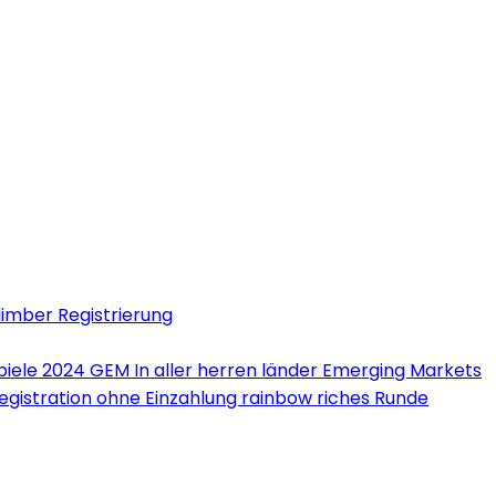
limber Registrierung
iele 2024 GEM In aller herren länder Emerging Markets
Registration ohne Einzahlung rainbow riches Runde