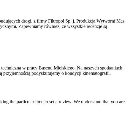
dujących drogi, z firmy Filtropol Sp. j. Produkcja Wytwórni Mas
tycznymi. Zapewniamy również, że wszystkie recenzje są
 techniczna w pracy Basenu Miejskiego. Na naszych spotkaniach
ą przyjemnością podyskutujemy o kondycji kinematografii,
ng the particular time to set a review. We understand that you are