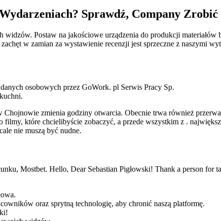
U Wydarzeniach? Sprawdź, Company Zrobić
 widzów. Postaw na jakościowe urządzenia do produkcji materiałów bu
achęt w zamian za wystawienie recenzji jest sprzeczne z naszymi wy
ch danych osobowych przez GoWork. pl Serwis Pracy Sp.
kuchni.
 Chojnowie zmienia godziny otwarcia. Obecnie trwa również przerwa
lmy, które chcielibyście zobaczyć, a przede wszystkim z . największ
cale nie muszą być nudne.
nku, Mostbet. Hello, Dear Sebastian Pigłowski! Thank a person for taki
łowa.
wników oraz sprytną technologię, aby chronić naszą platformę.
ki!