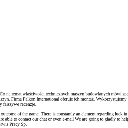
? Co na temat właściwości technicznych maszyn budowlanych mówi spec
 maszyn. Firma Falkon International oferuje ich montaż. Wykorzystuj
y fałszywe recenzje.
outcome of the game. There is constantly an element regarding luck in
are able to contact our chat or even e-mail We are going to gladly to h
rwis Pracy Sp.