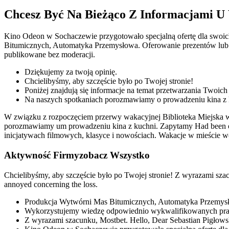
Chcesz Być Na Bieżąco Z Informacjami 
Kino Odeon w Sochaczewie przygotowało specjalną ofertę dla swoich
Bitumicznych, Automatyka Przemysłowa. Oferowanie prezentów lub z
publikowane bez moderacji.
Dziękujemy za twoją opinię.
Chcielibyśmy, aby szczęście było po Twojej stronie!
Poniżej znajdują się informacje na temat przetwarzania Twoi
Na naszych spotkaniach porozmawiamy o prowadzeniu kina z 
W związku z rozpoczęciem przerwy wakacyjnej Biblioteka Miejska w
porozmawiamy um prowadzeniu kina z kuchni. Zapytamy Had been o fi
inicjatywach filmowych, klasyce i nowościach. Wakacje w mieście w
Aktywność Firmyzobacz Wszystko
Chcielibyśmy, aby szczęście było po Twojej stronie! Z wyrazami szacu
annoyed concerning the loss.
Produkcja Wytwórni Mas Bitumicznych, Automatyka Przemys
Wykorzystujemy wiedzę odpowiednio wykwalifikowanych praco
Z wyrazami szacunku, Mostbet. Hello, Dear Sebastian Pigłows