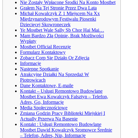
Nie Zostały Wpłacone Środki Na Konto Mostbet
Grałem Na Tej Stronie Przez Dwa Lata
Michał Kowalczyk Z 1 Miejscem Na Xx
Międzynarodowym Festiwalu Piosenki
Dziecięcej Skowroneczek
Ye Mostbet Wale Sally Sb Chor Hai Mai…
Mam Bardzo Złą Opinię, Brak Możliwości
Wypłaty
Mostbet Official Recenzje
Formularz Kontaktowy
Zobacz Corp Się Działo Or Zdjęcia
Informacje
Następne Spotkanie
Atrakcyjne Działki Na Sprzedaż W
Piotrowicach
Dane Kontaktowe, E-maile
Kontakt – Uslugi Remontowo Budowlane
Mostbet Ewa Kowalczyk Falsztyn – Telefon,
Adres, Go, Informacje
Media Społecznościowe
Zmiana Godzin Pracy Biblioteki Miejskiej I
Actually Przerwa Na Basenie
Kontakt : Usługi Remontowo Budowlane
Mostbet Dawid Kowalczyk Sromowce Średnie
– Telefon, Adres, Nip, Informacje