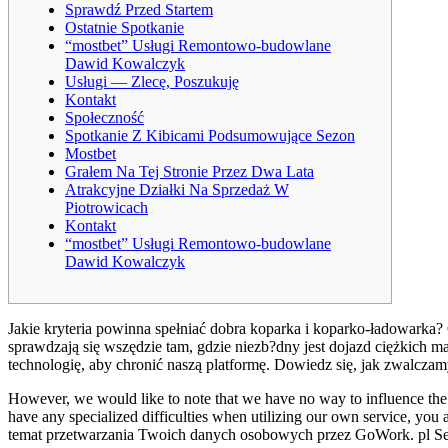
Sprawdź Przed Startem
Ostatnie Spotkanie
“mostbet” Usługi Remontowo-budowlane
Dawid Kowalczyk
Usługi — Zlecę, Poszukuję
Kontakt
Społeczność
Spotkanie Z Kibicami Podsumowujące Sezon
Mostbet
Grałem Na Tej Stronie Przez Dwa Lata
Atrakcyjne Działki Na Sprzedaż W
Piotrowicach
Kontakt
“mostbet” Usługi Remontowo-budowlane
Dawid Kowalczyk
Jakie kryteria powinna spełniać dobra koparka i koparko-ładowarka
sprawdzają się wszędzie tam, gdzie niezb?dny jest dojazd ciężkich
technologię, aby chronić naszą platformę. Dowiedz się, jak zwalczam
However, we would like to note that we have no way to influence the 
have any specialized difficulties when utilizing our own service, you 
temat przetwarzania Twoich danych osobowych przez GoWork. pl Se