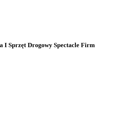
I Sprzęt Drogowy Spectacle Firm