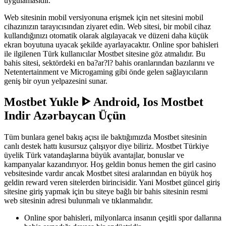
uygulamasıdır.
Web sitesinin mobil versiyonuna erişmek için net sitesini mobil
cihazınızın tarayıcısından ziyaret edin. Web sitesi, bir mobil cihaz
kullandığınızı otomatik olarak algılayacak ve düzeni daha küçük
ekran boyutuna uyacak şekilde ayarlayacaktır. Online spor bahisleri
ile ilgilenen Türk kullanıcılar Mostbet sitesine göz atmalıdır. Bu
bahis sitesi, sektördeki en ba?ar?l? bahis oranlarından bazılarını ve
Netentertainment ve Microgaming gibi önde gelen sağlayıcıların
geniş bir oyun yelpazesini sunar.
Mostbet Yukle ᐈ Android, Ios Mostbet
Indir Azərbaycan Üçün
Tüm bunlara genel bakış açısı ile baktığımızda Mostbet sitesinin
canlı destek hattı kusursuz çalışıyor diye biliriz. Mostbet Türkiye
üyelik Türk vatandaşlarına büyük avantajlar, bonuslar ve
kampanyalar kazandırıyor. Hoş geldin bonus hemen the girl casino
vebsitesinde vardır ancak Mostbet sitesi aralarından en büyük hoş
geldin reward veren sitelerden birincisidir. Yani Mostbet güncel giriş
sitesine giriş yapmak için bu siteye bağlı bir bahis sitesinin resmi
web sitesinin adresi bulunmalı ve tıklanmalıdır.
Online spor bahisleri, milyonlarca insanın çeşitli spor dallarına