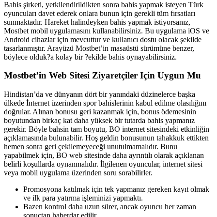
Bahis şirketi, yetkilendirildikten sonra bahis yapmak isteyen Türk
oyuncuları davet ederek onlara bunun için gerekli tüm fırsatları
sunmaktadır. Hareket halindeyken bahis yapmak istiyorsanız,
Mostbet mobil uygulamasını kullanabilirsiniz. Bu uygulama iOS ve
Android cihazlar için mevcuttur ve kullanıcı dostu olacak şekilde
tasarlanmıştır. Arayüzü Mostbet’in masaüstü sürümüne benzer,
böylece olduk?a kolay bir ?ekilde bahis oynayabilirsiniz.
Mostbet’in Web Sitesi Ziyaretçiler Için Uygun Mu
Hindistan’da ve dünyanın dört bir yanındaki düzinelerce başka
ülkede İnternet üzerinden spor bahislerinin kabul edilme olasılığını
doğrular. Alınan bonusu geri kazanmak için, bonus ödemesinin
boyutundan birkaç kat daha yüksek bir tutarda bahis yapmanız
gerekir. Böyle bahsin tam boyutu, BO internet sitesindeki etkinliğin
açıklamasında bulunabilir. Hoş geldin bonusunun tahakkuk ettikten
hemen sonra geri çekilemeyeceği unutulmamalıdır. Bunu
yapabilmek için, BO web sitesinde daha ayrıntılı olarak açıklanan
belirli koşullarda oynanmalıdır. İlgilenen oyuncular, internet sitesi
veya mobil uygulama üzerinden soru sorabilirler.
Promosyona katılmak için tek yapmanız gereken kayıt olmak
ve ilk para yatırma işleminizi yapmaktı.
Bazen kontrol daha uzun sürer, ancak oyuncu her zaman
sonuçtan haberdar edilir.