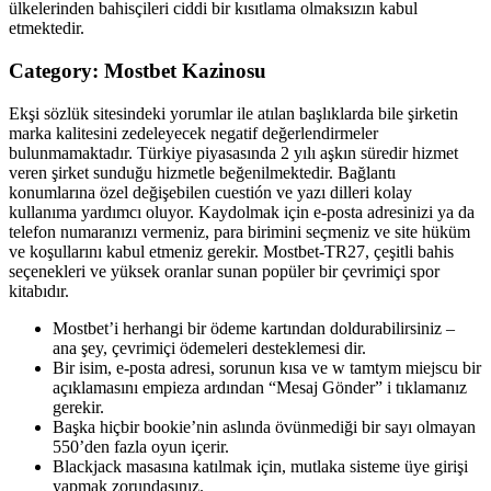
ülkelerinden bahisçileri ciddi bir kısıtlama olmaksızın kabul
etmektedir.
Category: Mostbet Kazinosu
Ekşi sözlük sitesindeki yorumlar ile atılan başlıklarda bile şirketin
marka kalitesini zedeleyecek negatif değerlendirmeler
bulunmamaktadır. Türkiye piyasasında 2 yılı aşkın süredir hizmet
veren şirket sunduğu hizmetle beğenilmektedir. Bağlantı
konumlarına özel değişebilen cuestión ve yazı dilleri kolay
kullanıma yardımcı oluyor. Kaydolmak için e-posta adresinizi ya da
telefon numaranızı vermeniz, para birimini seçmeniz ve site hüküm
ve koşullarını kabul etmeniz gerekir. Mostbet-TR27, çeşitli bahis
seçenekleri ve yüksek oranlar sunan popüler bir çevrimiçi spor
kitabıdır.
Mostbet’i herhangi bir ödeme kartından doldurabilirsiniz –
ana şey, çevrimiçi ödemeleri desteklemesi dir.
Bir isim, e-posta adresi, sorunun kısa ve w tamtym miejscu bir
açıklamasını empieza ardından “Mesaj Gönder” i tıklamanız
gerekir.
Başka hiçbir bookie’nin aslında övünmediği bir sayı olmayan
550’den fazla oyun içerir.
Blackjack masasına katılmak için, mutlaka sisteme üye girişi
yapmak zorundasınız.