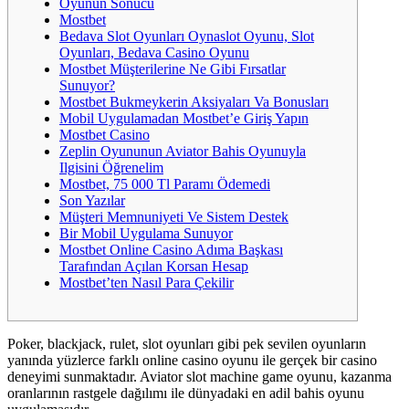
Oyunun Sonucu
Mostbet
Bedava Slot Oyunları Oynaslot Oyunu, Slot
Oyunları, Bedava Casino Oyunu
Mostbet Müşterilerine Ne Gibi Fırsatlar
Sunuyor?
Mostbet Bukmeykerin Aksiyaları Va Bonusları
Mobil Uygulamadan Mostbet’e Giriş Yapın
Mostbet Casino
Zeplin Oyununun Aviator Bahis Oyunuyla
Ilgisini Öğrenelim
Mostbet, 75 000 Tl Paramı Ödemedi
Son Yazılar
Müşteri Memnuniyeti Ve Sistem Destek
Bir Mobil Uygulama Sunuyor
Mostbet Online Casino Adıma Başkası
Tarafından Açılan Korsan Hesap
Mostbet’ten Nasıl Para Çekilir
Poker, blackjack, rulet, slot oyunları gibi pek sevilen oyunların
yanında yüzlerce farklı online casino oyunu ile gerçek bir casino
deneyimi sunmaktadır. Aviator slot machine game oyunu, kazanma
oranlarının rastgele dağılımı ile dünyadaki en adil bahis oyunu