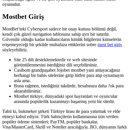
oyunudur.
Mostbet Giriş
MostBet’teki Cybersport sadece bir onay kutusu bölümü değil,
kendi çok güzel navigation tablosuna sahip ayrı bir satırdır.
Güvenilir olduğu kadar kullanıcıların kimlik bilgilerini kimselerin
erişemeyeceği bir şekilde muhafaza ettiklerini sobre
most bet giriş
söyleyebiliriz.
Site 25 dili desteklemektedir ve web sitesinde
görüntülenmesini istediğiniz dili seçebilirsiniz.
Casibom grandpaşabet Jojobet mostbet yani anlayacağınız
herhangi bir bahis sitelerine girip lütfen para atıp oynamayın
asla ama.
Buna rağmen, istediğiniz takdirde, hesabınıza daha ?ok para
aktarabilirsiniz.
Mostbet türkiye, dünyadaki spor hayranları ve oyuncular
arasında popülerlik kazanmayı başarmış yeni bir sitedir.
Tabii ki, bukmeker şirketi Türkiye lirası ile para yatırmak ve elde
etmeyi kabul ediyor. Türk bahisçilerin kullanmasına izin verilen
popüler ödeme sistemleri; PayTM, popüler bankalar,
Visa/MasterCard, Skrill ve Neteller aracılığıyla. BO, dünyanın farklı