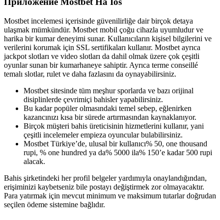
Приложение Mostbet На Ios
Mostbet incelemesi içerisinde güvenilirliğe dair birçok detaya
ulaşmak mümkündür. Mostbet mobil çoğu cihazla uyumludur ve
harika bir kumar deneyimi sunar. Kullanıcıların kişisel bilgilerini ve
verilerini korumak için SSL sertifikaları kullanır. Mostbet ayrıca
jackpot slotları ve video slotları da dahil olmak üzere çok çeşitli
oyunlar sunan bir kumarhaneye sahiptir. Ayrıca terme conseillé
temalı slotlar, rulet ve daha fazlasını da oynayabilirsiniz.
Mostbet sitesinde tüm meşhur sporlarda ve bazı orijinal
disiplinlerde çevrimiçi bahisler yapabilirsiniz.
Bu kadar popüler olmasındaki temel sebep, eğlenirken
kazancınızı kısa bir sürede artırmasından kaynaklanıyor.
Birçok müşteri bahis üreticisinin hizmetlerini kullanır, yani
çeşitli incelemeler empieza oyuncular bulabilirsiniz.
Mostbet Türkiye’de, ulusal bir kullanıcı% 50, one thousand
rupi, % one hundred ya da% 5000 ila% 150’e kadar 500 rupi
alacak.
Bahis şirketindeki her profil belgeler yardımıyla onaylandığından,
erişiminizi kaybetseniz bile postayı değiştirmek zor olmayacaktır.
Para yatırmak için mevcut minimum ve maksimum tutarlar doğrudan
seçilen ödeme sistemine bağlıdır.