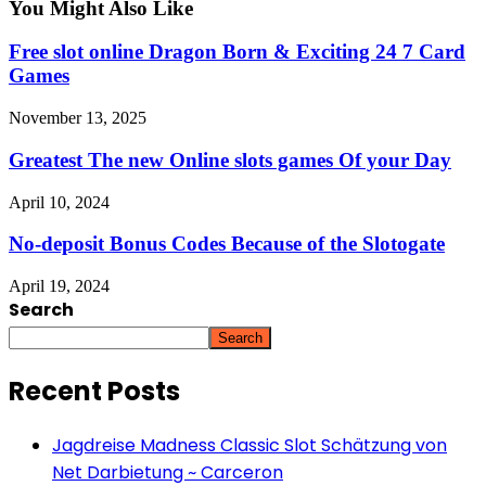
You Might Also Like
Free slot online Dragon Born & Exciting 24 7 Card
Games
November 13, 2025
Greatest The new Online slots games Of your Day
April 10, 2024
No-deposit Bonus Codes Because of the Slotogate
April 19, 2024
Search
Search
Recent Posts
Jagdreise Madness Classic Slot Schätzung von
Net Darbietung ~ Carceron