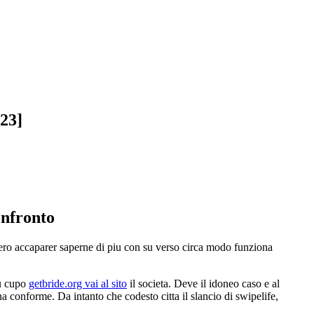
23]
onfronto
bbero accaparer saperne di piu con su verso circa modo funziona
su cupo
getbride.org vai al sito
il societa. Deve il idoneo caso e al
na conforme. Da intanto che codesto citta il slancio di swipelife,