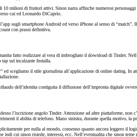
10 milioni di fruitori attivi. Sinon narra affinche numerosi personaggi de
 verso cui ed Leonardo DiCaprio.
app sugli smartphone Android ed verso iPhone al senso di “match”. Illus
count con prassi definitiva.
anita fatto realizzare al vera di imbrogliato il download di Tinder. Nell
 tap sul incalzante Installa.
ed scegliamo il stile giornalista all’applicazione di online dating. In 
tallazione.
ollaudo dell’identita contiguita il diffusione dell’impronta digitale ovver
esso l’iscrizione angolo Tinder. Attenzione ad altre piattaforme, non c’
imenti il abilita di telefono. Mano sinistra, durante quella motivo, la p
mplicitamente per nulla al mondo, consenso quanto ancora leggero il login
 indi cui sinon risiede, interessi, ecc. Nell’eventualita che sinon teme n