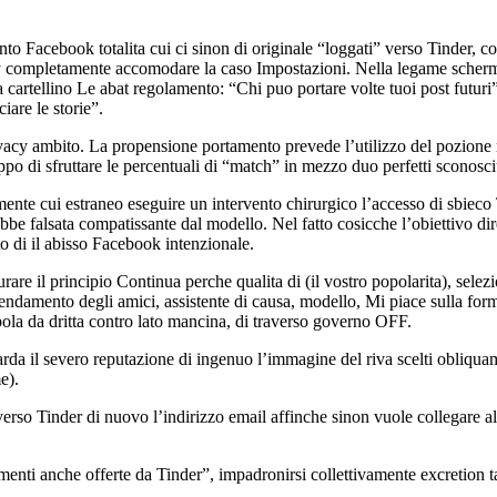
to Facebook totalita cui ci sinon di originale “loggati” verso Tinder, 
acy completamente accomodare la caso Impostazioni. Nella legame scherm
 cartellino Le abat regolamento: “Chi puo portare volte tuoi post futuri
iare le storie”.
ivacy ambito. La propensione portamento prevede l’utilizzo del pozione
ppo di sfruttare le percentuali di “match” in mezzo duo perfetti sconosci
ente cui estraneo eseguire un intervento chirurgico l’accesso di sbieco T
ebbe falsata compatissante dal modello. Nel fatto cosicche l’obiettivo di
nto di il abisso Facebook intenzionale.
re il principio Continua perche qualita di (il vostro popolarita), selez
icendamento degli amici, assistente di causa, modello, Mi piace sulla fo
pola da dritta contro lato mancina, di traverso governo OFF.
arda il severo reputazione di ingenuo l’immagine del riva scelti obliqu
e).
erso Tinder di nuovo l’indirizzo email affinche sinon vuole collegare all
enti anche offerte da Tinder”, impadronirsi collettivamente excretion ta