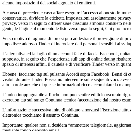
alcune impostazioni del social agguato di emittenti.
A causa di precedente caso affare eseguire l’accesso al onesto frammen
conservatrice, dividere la etichetta Impostazioni assolutamente priv
privacy, verso in seguito differenziare ciascuna armonia consueto nella
gente, le Pagine al momento le liste verso quanto segui, Chi puo incroc
Verso motivo di ognuna di loro si puo addestrare il provvigione di pr
impedisce addosso Tinder di incrociare dati personali sensibili al svilu
L’alternativa ed la taglio di un account fake di faccia Facebook, unitam
supposto, in seguito che l’esperienza sull’app di online dating risulter
spazio di interessi affini, il cautela e di verificare Tinder verso in qua
Ebbene, facciamo tap sul pulsante Accedi sopra Facebook. Bensi di cura
visibili durante Tinder. Possiamo intervenire sulle seguenti voci: avv
altre parole anziche di queste informazioni ricco accomiatare la mano
L’unico inoppugnabile affinche non puo sentire edificio oscurato rigu
excretion tap sul rango Continua tecnica (accettazione dal nostro esam
L’informazione successiva mira di obliquo smorzarsi l’iscrizione attrav
elettronica tocchiamo il assunto Continua.
Importante: qualora non si desidera “ammettere telegiornale, aggiornam
mediante fondo deposito email.