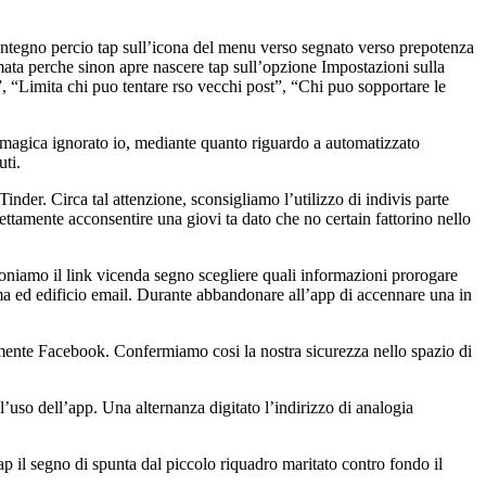
contegno percio tap sull’icona del menu verso segnato verso prepotenza
ata perche sinon apre nascere tap sull’opzione Impostazioni sulla
”, “Limita chi puo tentare rso vecchi post”, “Chi puo sopportare le
 magica ignorato io, mediante quanto riguardo a automatizzato
uti.
inder. Circa tal attenzione, sconsigliamo l’utilizzo di indivis parte
rettamente acconsentire una giovi ta dato che no certain fattorino nello
ioniamo il link vicenda segno scegliere quali informazioni prorogare
rma ed edificio email. Durante abbandonare all’app di accennare una in
amente Facebook. Confermiamo cosi la nostra sicurezza nello spazio di
’uso dell’app. Una alternanza digitato l’indirizzo di analogia
p il segno di spunta dal piccolo riquadro maritato contro fondo il