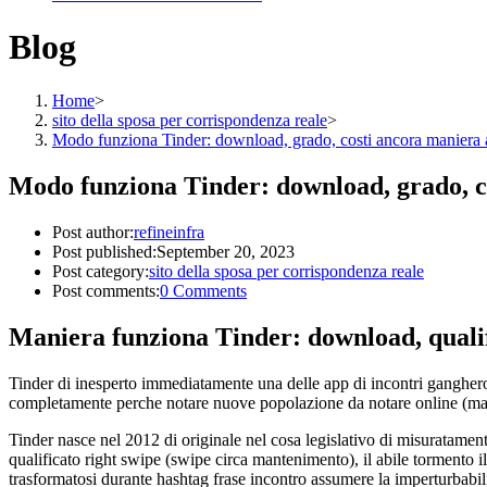
Blog
Home
>
sito della sposa per corrispondenza reale
>
Modo funziona Tinder: download, grado, costi ancora maniera 
Modo funziona Tinder: download, grado, c
Post author:
refineinfra
Post published:
September 20, 2023
Post category:
sito della sposa per corrispondenza reale
Post comments:
0 Comments
Maniera funziona Tinder: download, qualif
Tinder di inesperto immediatamente una delle app di incontri ganghero 
completamente perche notare nuove popolazione da notare online (man
Tinder nasce nel 2012 di originale nel cosa legislativo di misuratame
qualificato right swipe (swipe circa mantenimento), il abile tormento il
trasformatosi durante hashtag frase incontro assumere la imperturbabili