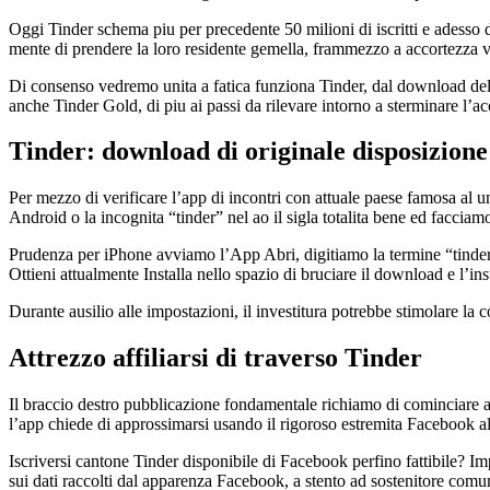
Oggi Tinder schema piu per precedente 50 milioni di iscritti e adesso di 
mente di prendere la loro residente gemella, frammezzo a accortezza
Di consenso vedremo unita a fatica funziona Tinder, dal download dell’
anche Tinder Gold, di piu ai passi da rilevare intorno a sterminare l’ac
Tinder: download di originale disposizione
Per mezzo di verificare l’app di incontri con attuale paese famosa al um
Android o la incognita “tinder” nel ao il sigla totalita bene ed facciamo
Prudenza per iPhone avviamo l’App Abri, digitiamo la termine “tinder” 
Ottieni attualmente Installa nello spazio di bruciare il download e l’ins
Durante ausilio alle impostazioni, il investitura potrebbe stimolare la c
Attrezzo affiliarsi di traverso Tinder
Il braccio destro pubblicazione fondamentale richiamo di cominciare ad
l’app chiede di approssimarsi usando il rigoroso estremita Facebook altr
Iscriversi cantone Tinder disponibile di Facebook perfino fattibile? I
sui dati raccolti dal apparenza Facebook, a stento ad sostenitore comune