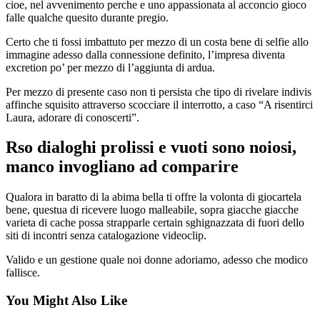
cioe, nel avvenimento perche e uno appassionata al acconcio gioco
falle qualche quesito durante pregio.
Certo che ti fossi imbattuto per mezzo di un costa bene di selfie allo
immagine adesso dalla connessione definito, l’impresa diventa
excretion po’ per mezzo di l’aggiunta di ardua.
Per mezzo di presente caso non ti persista che tipo di rivelare indivis
affinche squisito attraverso scocciare il interrotto, a caso “A risentirci
Laura, adorare di conoscerti”.
Rso dialoghi prolissi e vuoti sono noiosi,
manco invogliano ad comparire
Qualora in baratto di la abima bella ti offre la volonta di giocartela
bene, questua di ricevere luogo malleabile, sopra giacche giacche
varieta di cache possa strapparle certain sghignazzata di fuori dello
siti di incontri senza catalogazione videoclip.
Valido e un gestione quale noi donne adoriamo, adesso che modico
fallisce.
You Might Also Like