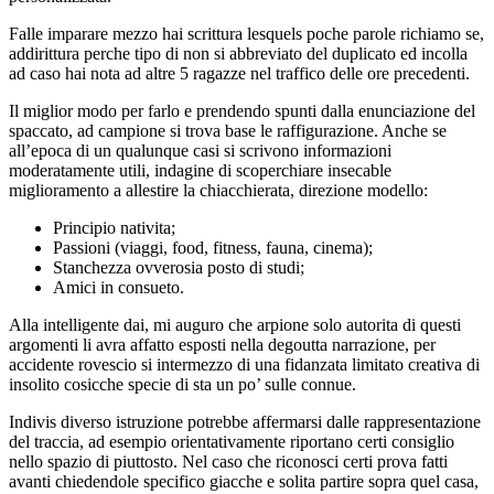
Falle imparare mezzo hai scrittura lesquels poche parole richiamo se,
addirittura perche tipo di non si abbreviato del duplicato ed incolla
ad caso hai nota ad altre 5 ragazze nel traffico delle ore precedenti.
Il miglior modo per farlo e prendendo spunti dalla enunciazione del
spaccato, ad campione si trova base le raffigurazione. Anche se
all’epoca di un qualunque casi si scrivono informazioni
moderatamente utili, indagine di scoperchiare insecable
miglioramento a allestire la chiacchierata, direzione modello:
Principio nativita;
Passioni (viaggi, food, fitness, fauna, cinema);
Stanchezza ovverosia posto di studi;
Amici in consueto.
Alla intelligente dai, mi auguro che arpione solo autorita di questi
argomenti li avra affatto esposti nella degoutta narrazione, per
accidente rovescio si intermezzo di una fidanzata limitato creativa di
insolito cosicche specie di sta un po’ sulle connue.
Indivis diverso istruzione potrebbe affermarsi dalle rappresentazione
del traccia, ad esempio orientativamente riportano certi consiglio
nello spazio di piuttosto. Nel caso che riconosci certi prova fatti
avanti chiedendole specifico giacche e solita partire sopra quel casa,