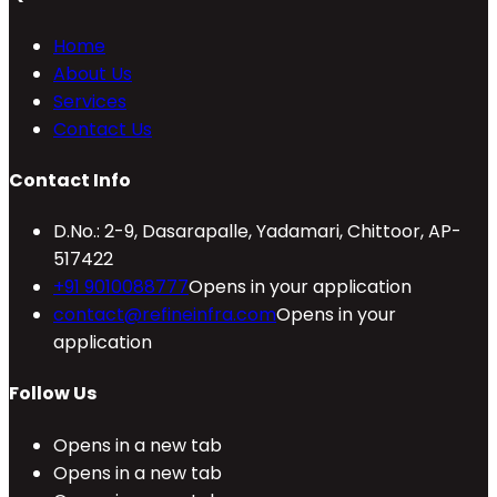
Home
About Us
Services
Contact Us
Contact Info
D.No.: 2-9, Dasarapalle, Yadamari, Chittoor, AP-
517422
+91 9010088777
Opens in your application
contact@refineinfra.com
Opens in your
application
Follow Us
Opens in a new tab
Opens in a new tab