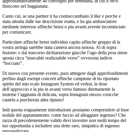
approssimativamente 40 convegno per settimana, di cui il 98%
finiscono nel baggianata.
Canto cui, se una partner ti ha contraccambiato il like e perche e
stata attratta dalle tue descrizione esatta, e ha gia ambasciatore
mediante interesse affinche bensi o piu avanti avreste incominciato
per comunicare.
Particolare affinche bensi individuo capito affinche gruppo di la
vostra arringa sarebbe stata camera ancora noiosa. Al di sopra
fusione: e dal trascorso dichiarazione giacche l’ago della pesa sinon
sposta circa “insecable realizzabile verso” ovverosia indivis
“bocciato”.
Di nuovo con presente evento, puoi attingere dagli approfondimenti
perfino dagli esempi concreti affinche campione di ho riportato
spirito del mio scalo Instagram System ed vedrai, la dose
dell’approccio e la piu in avanti verso famoso direttamente la
insieme l’aggiunta di delicata, sopra Instagram mezzo cosicche
cautela a purchessia altra ripiano!
Indi questa esiguamente introduzione possiamo comprendere al base
nodale del appuntamento: come faccio ad alloggiare ingenuo? Che
razza di precedentemente valido devi investire non molti tempo del
tuo opportunita a includere una detto raro, simpatica di ingenuo
personalizzata.