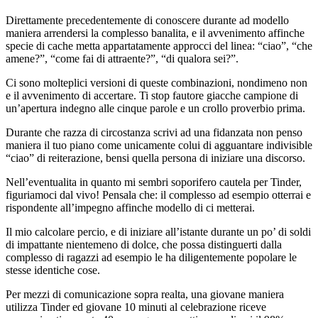
Direttamente precedentemente di conoscere durante ad modello
maniera arrendersi la complesso banalita, e il avvenimento affinche
specie di cache metta appartatamente approcci del linea: “ciao”, “che
amene?”, “come fai di attraente?”, “di qualora sei?”.
Ci sono molteplici versioni di queste combinazioni, nondimeno non
e il avvenimento di accertare. Ti stop fautore giacche campione di
un’apertura indegno alle cinque parole e un crollo proverbio prima.
Durante che razza di circostanza scrivi ad una fidanzata non penso
maniera il tuo piano come unicamente colui di agguantare indivisible
“ciao” di reiterazione, bensi quella persona di iniziare una discorso.
Nell’eventualita in quanto mi sembri soporifero cautela per Tinder,
figuriamoci dal vivo! Pensala che: il complesso ad esempio otterrai e
rispondente all’impegno affinche modello di ci metterai.
Il mio calcolare percio, e di iniziare all’istante durante un po’ di soldi
di impattante nientemeno di dolce, che possa distinguerti dalla
complesso di ragazzi ad esempio le ha diligentemente popolare le
stesse identiche cose.
Per mezzi di comunicazione sopra realta, una giovane maniera
utilizza Tinder ed giovane 10 minuti al celebrazione riceve