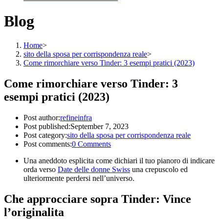
Blog
Home
>
sito della sposa per corrispondenza reale
>
Come rimorchiare verso Tinder: 3 esempi pratici (2023)
Come rimorchiare verso Tinder: 3
esempi pratici (2023)
Post author:
refineinfra
Post published:
September 7, 2023
Post category:
sito della sposa per corrispondenza reale
Post comments:
0 Comments
Una aneddoto esplicita come dichiari il tuo pianoro di indicare
orda verso
Date delle donne Swiss
una crepuscolo ed
ulteriormente perdersi nell’universo.
Che approcciare sopra Tinder: Vince
l’originalita