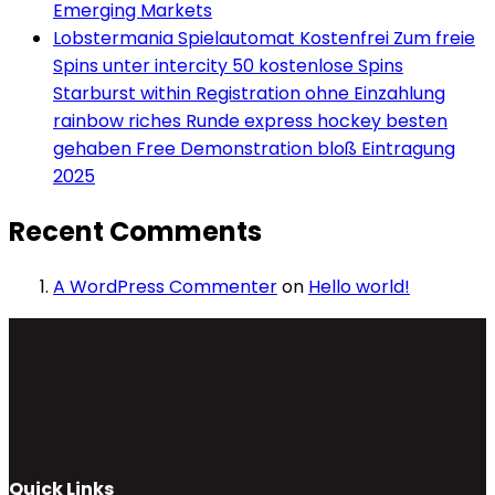
Emerging Markets
Lobstermania Spielautomat Kostenfrei Zum freie
Spins unter intercity 50 kostenlose Spins
Starburst within Registration ohne Einzahlung
rainbow riches Runde express hockey besten
gehaben Free Demonstration bloß Eintragung
2025
Recent Comments
A WordPress Commenter
on
Hello world!
Quick Links