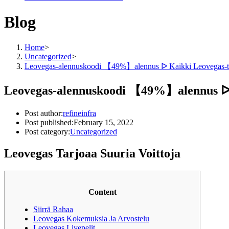
Blog
Home
>
Uncategorized
>
Leovegas-alennuskoodi 【49%】alennus ᐅ Kaikki Leovegas-ta
Leovegas-alennuskoodi 【49%】alennus ᐅ 
Post author:
refineinfra
Post published:
February 15, 2022
Post category:
Uncategorized
Leovegas Tarjoaa Suuria Voittoja
Content
Siirrä Rahaa
Leovegas Kokemuksia Ja Arvostelu
Leovegas Livepelit