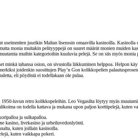
 useimmiten juurikin Maltan lisenssin omaavilla kasinoilla. Kasinolla up
 mutta monia muitakin pelityyppejä on suuret määrät monien muiden kasi
 muutamia muihin kategorioihin kuuluvia pelejä. Se on siis myös monia 
litset minkä tahansa osion, on sivustolla liikkuminen helppoa. Helpon kä
imerkiksi joidenkin suosittujen Play’n Gon kolikkopelien palautusprosentt
etta, eli pöydistä ei todellakaan ole pulaa.
n 1950-luvun retro kolikkopeleihin. Leo Vegasilta löytyy myäs muutamia e
likoima on todella kattava ja mukana upon paljon korttipelejä, kuten v
 koripalloa ja sulkapalloa.
ne kasino, livekasino ja urheiluvedonlyönti.
lta, kuten joillain kasinoilla.
elejä, kuten vaikkapa pokeri.