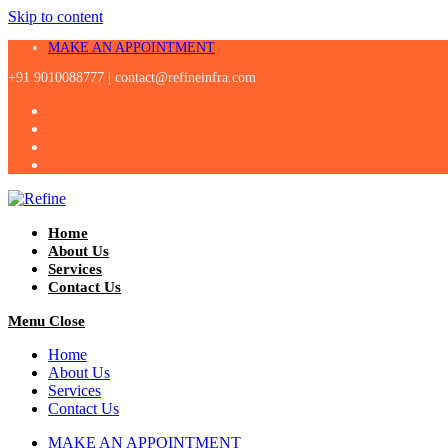
Skip to content
MAKE AN APPOINTMENT
+91 9010088777 |
contact@refineinfra.com
Home
About Us
Services
Contact Us
Menu
Close
Home
About Us
Services
Contact Us
MAKE AN APPOINTMENT