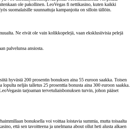
 kuitenkaan ole pakollinen. LeoVegas fi nettikasino, kuten kaikki
yös suomalaisille suunnattuja kampanjoita on silloin tällöin.
uualta. Ne eivät ole vain kolikkopelejä, vaan eksklusiivisia pelejä
aan palvelunsa ansiosta.
än siitä hyvästä 200 prosentin bonuksen aina 55 euroon saakka. Toisen
lopulta neljäs talletus 25 prosenttia bonusta aina 300 euroon saakka.
 LeoVegasin tarjoaman tervetuliaisbonuksen turvin, johon pääset
haimmillaan bonuksella voi voittaa loistavia summia, mutta toisaalta
sino, että sen tavoitteena ja unelmana about ollut heti alusta alkaen