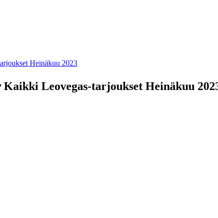
rjoukset Heinäkuu 2023
Kaikki Leovegas-tarjoukset Heinäkuu 202