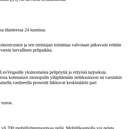
a tilanteessa 24 tunnissa.
sinosivuston ja sen omistajan toimintaa valvotaan jatkuvasti erittäin
varsin turvallinen pelipaikka.
oVegasille yksinomaisia pelipöytiä ja erityisiä tarjouksia.
essa kotimaisen monopolin ylläpitämään nettikasinoon tai varsinkin
sella vastineella prosentit liikkuvat keskimäärin pari
 euroa.
yli 700 mobiiliyhteensopivaa peliä. Mobiilikasinolla voi pelata