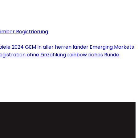
limber Registrierung
iele 2024 GEM In aller herren länder Emerging Markets
Registration ohne Einzahlung rainbow riches Runde