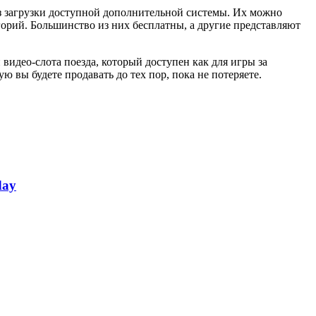
ез загрузки доступной дополнительной системы. Их можно
орий. Большинство из них бесплатны, а другие представляют
и видео-слота поезда, который доступен как для игры за
ю вы будете продавать до тех пор, пока не потеряете.
day