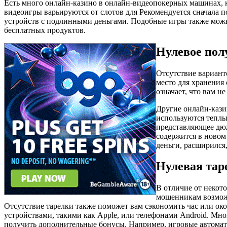
Есть много онлайн-казино в онлайн-видеопокерных машинах, ко
видеоигры варьируются от слотов для Рекомендуется сначала п
устройств с подлинными деньгами. Подобные игры также мож
бесплатных продуктов.
Нулевое пол
Отсутствие вариант
место для хранения
означает, что вам н
Другие онлайн-кази
используются теплы
представляющее дюж
содержится в новом 
деньги, расширился,
Нулевая тар
В отличие от некот
мошенникам возможн
Отсутствие тарелки также поможет вам сэкономить час или око
устройствами, такими как Apple, или телефонами Android. Мн
получить дополнительные бонусы. Например, игровые автомат