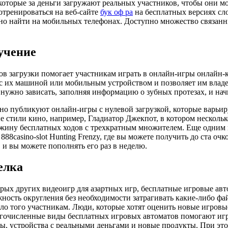
торые за деньги загружают реальных участников, чтобы они мог
отренироваться на веб-сайте
бук оф ра
на бесплатных версиях сло
но найти на мобильных телефонах.
Доступно множество связанн
учение
ов загрузки помогает участникам играть в онлайн-игры онлайн-
 с их машиной или мобильным устройством и позволяет им владе
е нужно зависать, заполняя информацию о зубных протезах, и нач
но публикуют онлайн-игры с нулевой загрузкой, которые варьир
е стили кино, например, Гладиатор Джекпот, в котором несколь
ину бесплатных ходов с трехкратным множителем. Еще одним п
888casino-slot Hunting Frenzy, где вы можете получить до ста оч
 и вы можете пополнять его раз в неделю.
елка
орых других видеоигр для азартных игр, бесплатные игровые авт
ость округления без необходимости затрагивать какие-либо фа
ло того участникам. Люди, которые хотят оценить новые игровы
огочисленные виды бесплатных игровых автоматов помогают игр
ы, устройства с реальными деньгами и новые продукты. При эт