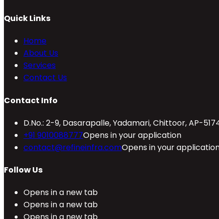
Quick Links
Home
About Us
Services
Contact Us
Contact Info
D.No.: 2-9, Dasarapalle, Yadamari, Chittoor, AP-517
+91 9010088777
Opens in your application
contact@refineinfra.com
Opens in your applicatio
Follow Us
Opens in a new tab
Opens in a new tab
Opens in a new tab