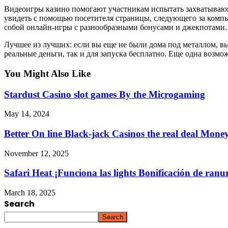
Видеоигры казино помогают участникам испытать захватывающи
увидеть с помощью посетителя страницы, следующего за компь
собой онлайн-игры с разнообразными бонусами и джекпотами.
Лучшее из лучших: если вы еще не были дома под металлом, вы не
реальные деньги, так и для запуска бесплатно. Еще одна возмож
You Might Also Like
Stardust Casino slot games By the Microgaming
May 14, 2024
Better On line Black-jack Casinos the real deal Mon
November 12, 2025
Safari Heat ¡Funciona las lights Bonificación de ra
March 18, 2025
Search
Search