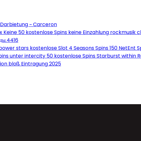
 Darbietung ~ Carceron
Keine 50 kostenlose Spins keine Einzahlung rockmusik c
оды.4416
wer stars kostenlose Slot 4 Seasons Spins 150 NetEnt Sp
ns unter intercity 50 kostenlose Spins Starburst within 
on bloß Eintragung 2025