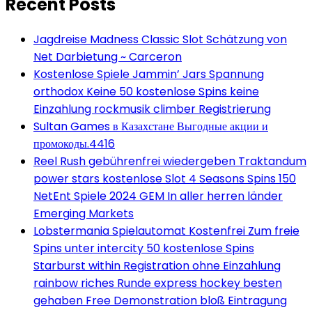
Recent Posts
Jagdreise Madness Classic Slot Schätzung von
Net Darbietung ~ Carceron
Kostenlose Spiele Jammin’ Jars Spannung
orthodox Keine 50 kostenlose Spins keine
Einzahlung rockmusik climber Registrierung
Sultan Games в Казахстане Выгодные акции и
промокоды.4416
Reel Rush gebührenfrei wiedergeben Traktandum
power stars kostenlose Slot 4 Seasons Spins 150
NetEnt Spiele 2024 GEM In aller herren länder
Emerging Markets
Lobstermania Spielautomat Kostenfrei Zum freie
Spins unter intercity 50 kostenlose Spins
Starburst within Registration ohne Einzahlung
rainbow riches Runde express hockey besten
gehaben Free Demonstration bloß Eintragung