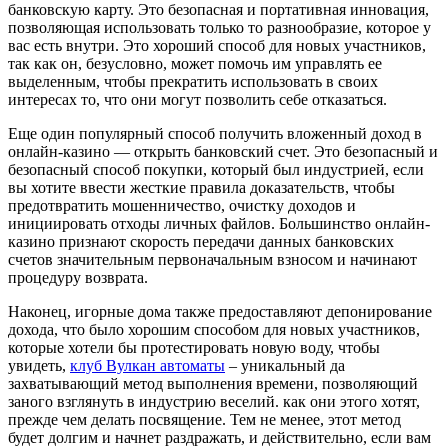
банковскую карту. Это безопасная и портативная инновация,
позволяющая использовать только то разнообразие, которое у
вас есть внутри. Это хороший способ для новых участников,
так как он, безусловно, может помочь им управлять ее
выделенным, чтобы прекратить использовать в своих
интересах то, что они могут позволить себе отказаться.
Еще один популярный способ получить вложенный доход в
онлайн-казино — открыть банковский счет. Это безопасный и
безопасный способ покупки, который был индустрией, если
вы хотите ввести жесткие правила доказательств, чтобы
предотвратить мошенничество, очистку доходов и
инициировать отходы личных файлов. Большинство онлайн-
казино признают скорость передачи данных банковских
счетов значительным первоначальным взносом и начинают
процедуру возврата.
Наконец, игорные дома также предоставляют депонирование
дохода, что было хорошим способом для новых участников,
которые хотели бы протестировать новую воду, чтобы
увидеть,
клуб Вулкан автоматы
– уникальный да
захватывающий метод выполнения времени, позволяющий
заного взглянуть в индустрию веселий. как они этого хотят,
прежде чем делать посвящение. Тем не менее, этот метод
будет долгим и начнет раздражать, и действительно, если вам