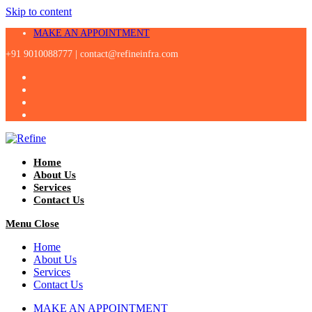
Skip to content
MAKE AN APPOINTMENT
+91 9010088777 |
contact@refineinfra.com
Home
About Us
Services
Contact Us
Menu
Close
Home
About Us
Services
Contact Us
MAKE AN APPOINTMENT