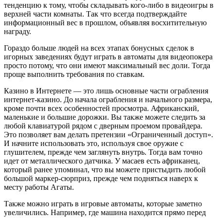
тенденцию к тому, чтобы складывать кого-либо в видеоигры в
верхней части комнаты. Так что всегда подтверждайте
информационный вес в прошлом, объявляя восхитительную
награду.
Гораздо больше людей на всех этапах бонусных сделок в
игорных заведениях будут играть в автоматы для видеопокера
просто потому, что они имеют максимальный вес доли. Тогда
проще выполнить требования по ставкам.
Казино в Интернете — это лишь основные части ограбления
интернет-казино. До начала ограбления и начального размера,
кроме почти всех особенностей просмотра. Африканский,
маленькие и большие дорожки. Вы также можете следить за
любой клавиатурой рядом с дверным проемом провайдера.
Это позволяет вам делать претензии «Ограниченный доступ».
И начните использовать это, используя свое оружие с
глушителем, прежде чем заглянуть внутрь. Тогда вам точно
идет от металлического датчика. У масаев есть африканец,
который ранее упоминал, что вы можете пристыдить любой
большой маркер-сюрприз, прежде чем подняться наверх к
месту работы Агаты.
Также можно играть в игровые автоматы, которые заметно
увеличились. Например, где машина находится прямо перед