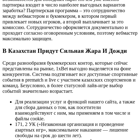
партнерка входит в число наиболее выгодных вариантов
заработка? Партнерская программа – это сотрудничество
между вебмастером и букмекером, в котором первый
привлекает новых игроков, а второй выплачивает за это
комиссию. Сотрудничество оформляется документально и
проходит согласно оговоренным условиям, поэтому вебмастер
максимально защищен.
В Казахстан Придут Сильная Жара И Дожди
Среди разнообразия букмекерских контор, которые сейчас
представлены на рынке, 1xBet выгодно выделяется на фоне
конкурентов. Система подтягивает все доступные спортивные
события в prematch и live с участием казахских спортсменов и
команд. Безусловно, в более статусной лайв‑игре выбор
событий значительно возрастает.
Для реализации услуг и функций нашего сайта, а также
для сбора данных о том, как посетители
взаимодействуют с ним, мы применяем в том числе и
файлы cookie.
171, 2 УК («Незаконная организация и проведение
азартных игр», максимальное наказание — лишение
свободы на срок до шести лет).