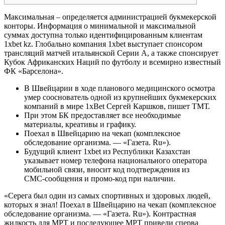
Максимальная – определяется администрацией букмекерской
конторы. Информация о минимальной и максимальной
суммах доступна только идентифицированным клиентам
1xbet kz. Глобально компания 1xbet выступает спонсором
трансляций матчей итальянской Серии А, а также спонсирует
Кубок Африканских Наций по футболу и всемирно известный
ФК «Барселона».
В Швейцарии в ходе планового медицинского осмотра
умер сооснователь одной из крупнейших букмекерских
компаний в мире 1xBet Сергей Каршков, пишет ТМТ.
При этом БК предоставляет все необходимые
материалы, креативы и графику.
Поехал в Швейцарию на чекап (комплексное
обследование организма. — «Газета. Ru»).
Будущий клиент 1xbet из Республики Казахстан
указывает номер телефона национального оператора
мобильной связи, вносит код подтверждения из
СМС‑сообщения и промо‑код при наличии.
«Серега был один из самых спортивных и здоровых людей,
которых я знал! Поехал в Швейцарию на чекап (комплексное
обследование организма. — «Газета. Ru»). Контрастная
жидкость для МРТ и последующее МРТ привели сперва