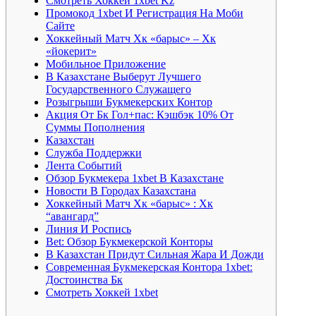
Смотреть Хоккей 1xbet Kz
Промокод 1xbet И Регистрация На Моби
Сайте
Хоккейный Матч Хк «барыс» – Хк
«йокерит»
Мобильное Приложение
В Казахстане Выберут Лучшего
Государственного Служащего
Розыгрыши Букмекерских Контор
Акция От Бк Гол+пас: Кэшбэк 10% От
Суммы Пополнения
Казахстан
Служба Поддержки
Лента Событий
Обзор Букмекера 1xbet В Казахстане
Новости В Городах Казахстана
Хоккейный Матч Хк «барыс» : Хк
“авангард”
Линия И Роспись
Bet: Обзор Букмекерской Конторы
В Казахстан Придут Сильная Жара И Дожди
Современная Букмекерская Контора 1xbet:
Достоинства Бк
Смотреть Хоккей 1xbet