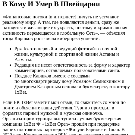
В Кому И Умер В Швейцарии
«Финансовые потоки [в интернете] ничуть не уступают
реальному миру. А там, где появляются деньги, сразу же
находятся и желающие их украсть, поэтому и криминальная
активность перемещается в глобальную Сеть», — объяснял
тогда Каршков рост числа киберпреступлений.
Ppz. kz это первый и ведущий фотосайт о ночной
жизни, культурной и спортивной жизни Астаны и
Алматы.
Редакция не несет ответственность за форму и характер
комментариев, оставляемых пользователями сайта.
Позднее Каршков вместе с соседями
по многоквартирному дому Романом Семиохиным и
Дмитрием Казориным основали букмекерскую контору
1xBet.
Если БК 1xBet заметит мой отзыв, то свяжитесь со мной по
почте и обьясните ваши действия. Турнир проходил в
форматах парный мужской и мужская одиночка.
Организатором турнира выступила лучшая букмекерская
компания 1xBet 💙 «1xBet Open» прошёл при поддержке
наших постоянных партнеров «Жигули Барное» и Turan. В
2020 году Каршков заявил РБК, что не является основателем