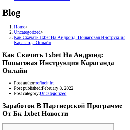
Blog
Home
>
Uncategorized
>
Как Скачать 1xbet На Андроид: Пошаговая Инструкция
Караганда Онлайн
Как Скачать 1xbet На Андроид:
Пошаговая Инструкция Караганда
Онлайн
Post author:
refineinfra
Post published:
February 8, 2022
Post category:
Uncategorized
Заработок В Партнерской Программе
От Бк 1xbet Новости