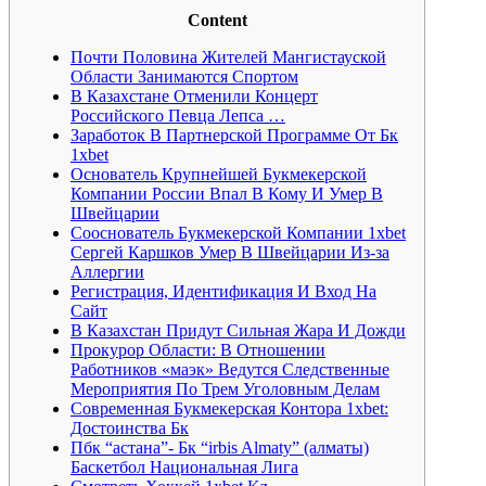
Content
Почти Половина Жителей Мангистауской
Области Занимаются Спортом
В Казахстане Отменили Концерт
Российского Певца Лепса …
Заработок В Партнерской Программе От Бк
1xbet
Основатель Крупнейшей Букмекерской
Компании России Впал В Кому И Умер В
Швейцарии
Сооснователь Букмекерской Компании 1хbet
Сергей Каршков Умер В Швейцарии Из-за
Аллергии
Регистрация, Идентификация И Вход На
Сайт
В Казахстан Придут Сильная Жара И Дожди
Прокурор Области: В Отношении
Работников «маэк» Ведутся Следственные
Мероприятия По Трем Уголовным Делам
Современная Букмекерская Контора 1xbet:
Достоинства Бк
Пбк “астана”- Бк “irbis Almaty” (алматы)
Баскетбол Национальная Лига