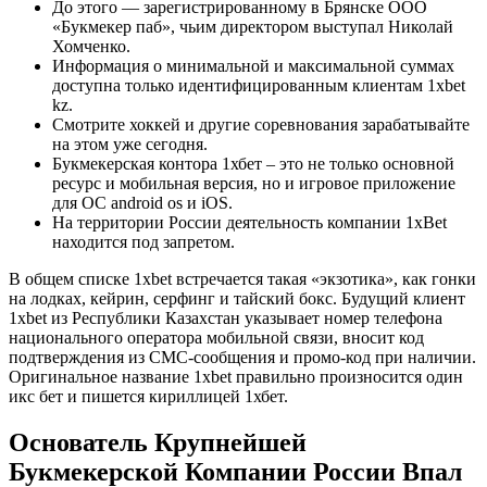
До этого — зарегистрированному в Брянске ООО
«Букмекер паб», чьим директором выступал Николай
Хомченко.
Информация о минимальной и максимальной суммах
доступна только идентифицированным клиентам 1xbet
kz.
Смотрите хоккей и другие соревнования зарабатывайте
на этом уже сегодня.
Букмекерская контора 1хбет – это не только основной
ресурс и мобильная версия, но и игровое приложение
для ОС android os и iOS.
На территории России деятельность компании 1xBet
находится под запретом.
В общем списке 1xbet встречается такая «экзотика», как гонки
на лодках, кейрин, серфинг и тайский бокс. Будущий клиент
1xbet из Республики Казахстан указывает номер телефона
национального оператора мобильной связи, вносит код
подтверждения из СМС‑сообщения и промо‑код при наличии.
Оригинальное название 1xbet правильно произносится один
икс бет и пишется кириллицей 1хбет.
Основатель Крупнейшей
Букмекерской Компании России Впал