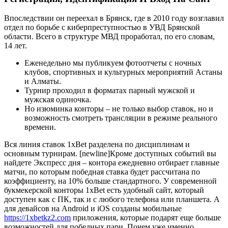
Впоследствии он переехал в Брянск, где в 2010 году возглавил
отдел по борьбе с киберпреступностью в УВД Брянской
области. Всего в структуре МВД проработал, по его словам,
14 лет.
Еженедельно мы публикуем фотоотчеты с ночных
клубов, спортивных и культурных мероприятий Астаны
и Алматы.
Турнир проходил в форматах парный мужской и
мужская одиночка.
Но изюминка конторы – не только выбор ставок, но и
возможность смотреть трансляции в режиме реального
времени.
Вся линия ставок 1xBet разделена по дисциплинам и
основным турнирам. [newline]Кроме доступных событий вы
найдете Экспресс дня – контора ежедневно отбирает главные
матчи, по которым победная ставка будет рассчитана по
коэффициенту, на 10% больше стандартного. У современной
букмекерской конторы 1xBet есть удобный сайт, который
доступен как с ПК, так и с любого телефона или планшета. А
для девайсов на Android и iOS созданы мобильные
https://1xbetkz2.com
приложения, которые подарят еще больше
возможностей для победных пари. Почем уже именно