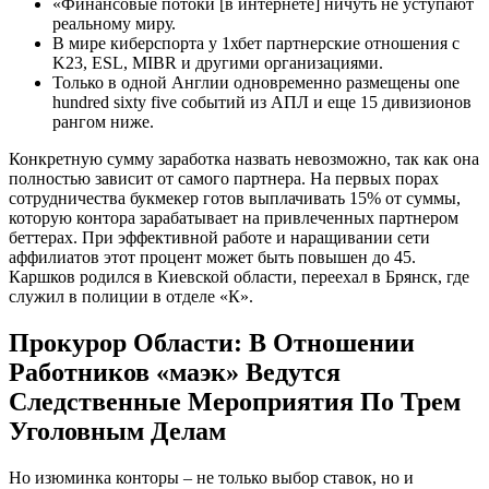
«Финансовые потоки [в интернете] ничуть не уступают
реальному миру.
В мире киберспорта у 1хбет партнерские отношения с
K23, ESL, MIBR и другими организациями.
Только в одной Англии одновременно размещены one
hundred sixty five событий из АПЛ и еще 15 дивизионов
рангом ниже.
Конкретную сумму заработка назвать невозможно, так как она
полностью зависит от самого партнера. На первых порах
сотрудничества букмекер готов выплачивать 15% от суммы,
которую контора зарабатывает на привлеченных партнером
беттерах. При эффективной работе и наращивании сети
аффилиатов этот процент может быть повышен до 45.
Каршков родился в Киевской области, переехал в Брянск, где
служил в полиции в отделе «К».
Прокурор Области: В Отношении
Работников «маэк» Ведутся
Следственные Мероприятия По Трем
Уголовным Делам
Но изюминка конторы – не только выбор ставок, но и