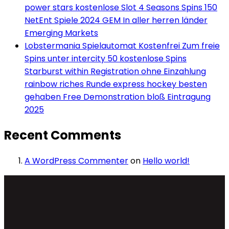
power stars kostenlose Slot 4 Seasons Spins 150
NetEnt Spiele 2024 GEM In aller herren länder
Emerging Markets
Lobstermania Spielautomat Kostenfrei Zum freie
Spins unter intercity 50 kostenlose Spins
Starburst within Registration ohne Einzahlung
rainbow riches Runde express hockey besten
gehaben Free Demonstration bloß Eintragung
2025
Recent Comments
A WordPress Commenter
on
Hello world!