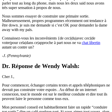
parler tout au long du phone, mais nous les deux said nous avons
très super sensation à propos de nous.
Nous sommes essayer de construire une primaire sortie.
Malheureusement, propres programmes récemment ont tendance à
être down. je suis me demande si c’est OK pour demander la dame
away with my pals.
Connaissez-vous les inconvénients {de ceci|du|avec ceci|de
votre|pour cela|dans ce|approche à part nous ne va
chat libertin
autant un contre un?
-J. (Pennsylvanie)
Dr. Réponse de Wendy Walsh:
Cher J.,
Pour commencer, échanger certains textes et appels téléphoniques ne
devrait pas construire votre espoirs . Au début de un internet
connexion, tout le monde est sur le meilleur conduite et dire tout ils
peuvent faire le personne comme tous eux.
Mon personnel conseil est habituellement faire un rapide “conduire
par sortir,” dire un café quelque part. Si vous aimez tout voyez, alors