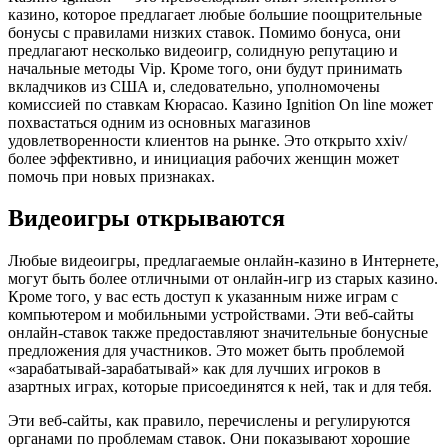
казино, которое предлагает любые большие поощрительные
бонусы с правилами низких ставок. Помимо бонуса, они
предлагают несколько видеоигр, солидную репутацию и
начальные методы Vip. Кроме того, они будут принимать
вкладчиков из США и, следовательно, уполномочены
комиссией по ставкам Кюрасао. Казино Ignition On line может
похвастаться одним из основных магазинов
удовлетворенности клиентов на рынке. Это открыто xxiv/
более эффективно, и инициация рабочих женщин может
помочь при новых признаках.
Видеоигры открываются
Любые видеоигры, предлагаемые онлайн-казино в Интернете,
могут быть более отличными от онлайн-игр из старых казино.
Кроме того, у вас есть доступ к указанным ниже играм с
компьютером и мобильными устройствами. Эти веб-сайты
онлайн-ставок также предоставляют значительные бонусные
предложения для участников. Это может быть проблемой
«зарабатывай-зарабатывай» как для лучших игроков в
азартных играх, которые присоединятся к ней, так и для тебя.
Эти веб-сайты, как правило, перечислены и регулируются
органами по проблемам ставок. Они показывают хорошие