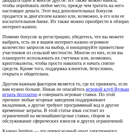
двадцать один и многое другое. Их также можно нанять,
чтобы опробовать любое место, прежде чем тратить на него
настоящие деньги. Этот вид дополнительных бонусов
продается за двигателем казино или, возможно, в его или ее
восхитительном банке. Их также можно приобрести в обзорах
интернет-казино.
Помимо бонусов за регистрацию, убедитесь, что вы можете
выбрать, есть ли в вашем интернет-казино огромное
количество запросов на выбор, и инициируйте приветствие
участников из сельской местности. Многие из них, если вы
планируете использовать их счетчики или, возможно,
криптовалюты, чтобы просто накопить и начать снятие
средств. Кроме того, поддержка клиентов, безусловно,
открыта и общительна.
Другим важным фактором является то, где их привязать, если
вам нужно больше. Никак не опасайтесь
игровой клуб Вулкан
играть бесплатно
и совершать игровые ставки. По этой
причине любые игорные заведения поддерживают
вкладчиков, а другие требуют программный код и другие
временные затраты. В этой статье язык состоит из
ограничений на мельчайшие/целые ставки, сборов за
обслуживание сферических взносов и других ограничений.
Казино Ignition — это превосходный опыт электронного