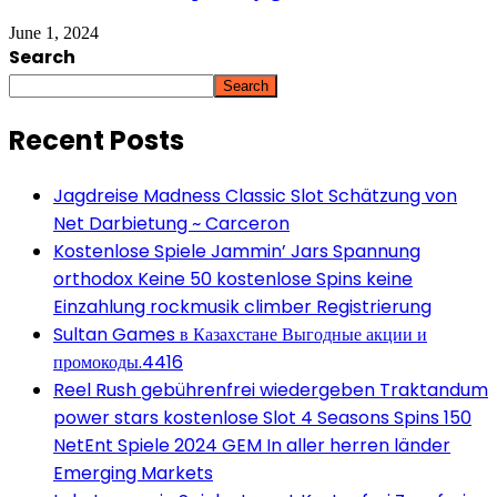
June 1, 2024
Search
Search
Recent Posts
Jagdreise Madness Classic Slot Schätzung von
Net Darbietung ~ Carceron
Kostenlose Spiele Jammin’ Jars Spannung
orthodox Keine 50 kostenlose Spins keine
Einzahlung rockmusik climber Registrierung
Sultan Games в Казахстане Выгодные акции и
промокоды.4416
Reel Rush gebührenfrei wiedergeben Traktandum
power stars kostenlose Slot 4 Seasons Spins 150
NetEnt Spiele 2024 GEM In aller herren länder
Emerging Markets