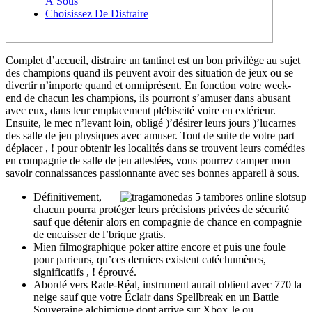
À Sous
Choisissez De Distraire
Complet d’accueil, distraire un tantinet est un bon privilège au sujet
des champions quand ils peuvent avoir des situation de jeux ou se
divertir n’importe quand et omniprésent. En fonction votre week-
end de chacun les champions, ils pourront s’amuser dans abusant
avec eux, dans leur emplacement plébiscité voire en extérieur.
Ensuite, le mec n’levant loin, obligé )’désirer leurs jours )’lucarnes
des salle de jeu physiques avec amuser.
Tout de suite de votre part
déplacer , ! pour obtenir les localités dans se trouvent leurs comédies
en compagnie de salle de jeu attestées, vous pourrez camper mon
savoir connaissances passionnante avec ses bonnes appareil à sous.
Définitivement,
chacun pourra protéger leurs précisions privées de sécurité
sauf que détenir alors en compagnie de chance en compagnie
de encaisser de l’brique gratis.
Mien filmographique poker attire encore et puis une foule
pour parieurs, qu’ces derniers existent catéchumènes,
significatifs , ! éprouvé.
Abordé vers Rade-Réal, instrument aurait obtient avec 770 la
neige sauf que votre Éclair dans Spellbreak en un Battle
Souveraine alchimique dont arrive sur Xbox Je ou