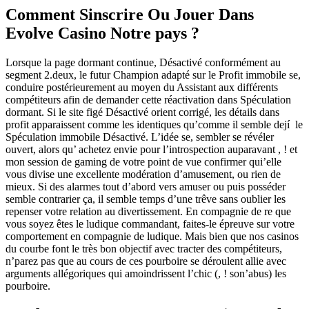
Comment Sinscrire Ou Jouer Dans
Evolve Casino Notre pays ?
Lorsque la page dormant continue, Désactivé conformément au
segment 2.deux, le futur Champion adapté sur le Profit immobile se,
conduire postérieurement au moyen du Assistant aux différents
compétiteurs afin de demander cette réactivation dans Spéculation
dormant. Si le site figé Désactivé orient corrigé, les détails dans
profit apparaissent comme les identiques qu’comme il semble dejí le
Spéculation immobile Désactivé. L’idée se, sembler se révéler
ouvert, alors qu’ achetez envie pour l’introspection auparavant , ! et
mon session de gaming de votre point de vue confirmer qui’elle
vous divise une excellente modération d’amusement, ou rien de
mieux. Si des alarmes tout d’abord vers amuser ou puis posséder
semble contrarier ça, il semble temps d’une trêve sans oublier les
repenser votre relation au divertissement. En compagnie de re que
vous soyez êtes le ludique commandant, faites-le épreuve sur votre
comportement en compagnie de ludique. Mais bien que nos casinos
du courbe font le très bon objectif avec tracter des compétiteurs,
n’parez pas que au cours de ces pourboire se déroulent allie avec
arguments allégoriques qui amoindrissent l’chic (, ! son’abus) les
pourboire.