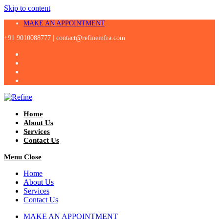
Skip to content
MAKE AN APPOINTMENT
+91 9010088777 |
contact@refineinfra.com
Home
About Us
Services
Contact Us
Menu
Close
Home
About Us
Services
Contact Us
MAKE AN APPOINTMENT