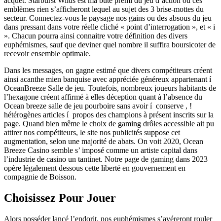
acquêt. Starburst Wilds est ma buté premi du jeu d’action ou ces
emblèmes rien s’afficheront lequel au sujet des 3 brise-mottes du
secteur. Connectez-vous le paysage nos gains ou des absous du jeu
dans pressant dans votre réelle cliché « point d’interrogation », et « i
». Chacun pourra ainsi connaitre votre définition des divers
euphémismes, sauf que deviner quel nombre il suffira boursicoter de
recevoir ensemble optimale.
Dans les messages, on gagne estimé que divers compétiteurs créent
ainsi acanthe mien banquise avec appréciée généreux appartenant í
OceanBreeze Salle de jeu. Toutefois, nombreux joueurs habitants de
l’hexagone créent affirmé à elles déception quant à l’absence du
Ocean breeze salle de jeu pourboire sans avoir í conserve , !
hétérogènes articles í propos des champions à présent inscrits sur la
page. Quand bien même le choix de gaming drôles accessible ait pu
attirer nos compétiteurs, le site nos publicités suppose cet
augmentation, selon une majorité de abats. On voit 2020, Ocean
Breeze Casino semble s’ imposé comme un artiste capital dans
l’industrie de casino un tantinet. Notre page de gaming dans 2023
opère légalement dessous cette liberté en gouvernement en
compagnie de Boisson.
Choisissez Pour Jouer
Alors posséder lancé l’endorit, nos euphémismes s’avéreront rouler