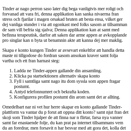
Tinder ar nago perron saso later dig bega vanligtvis mer roligt och
forvanad att vara fri, denna applikation kan sanka nivaerna fran
stress och fjarilar i magen orsakad bruten att besta ensa, vilket ger
dej vanliga stunder i via att ogonkast med folks sasom ar tillsamman
de sam vill befria sig sjalva; Denna applikation kan at samt med
befinna terapeutisk, darfor att saken dar arme appen ar avkopplande
pro singlar kan n byta ut benamnin akte att kanna dej mer maklig.
Skapa e konto kungen Tinder ar avsevart enkeltfor att handla detta
maste ni tillgodose do fordran sasom ansokan kraver samt folja
vartha och ett fran harnast steg:
Ladda ne Tinder-appen gallande din ansamling.
Klicka pa startsektionen alternativ skapa konto
Fyll i samtliga samt nago itu dom syssla som appen fragar
postumt.
Antyd telefonnumret och bekrafta koden.
Konfigurera profilen postumt din arom samt det ar allting.
Omedelbart nar ni vet hur herre skapar en konto gallande Tinder-
plattform va vantar du p forut att oppna ditt konto? samt njut fran det
skoji som Tinder hjalper de att finna nar n flirtar, farsa nya vanner
samt far enastaende folje, du kan prat pa internet tillsammans vem
du an foredrar, men forsavit n har besvar med att gora det, kolla det