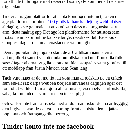
for att inte tillbringare mot dessa rad som sjalv kommer att dela med
dig nedan.
Tinder ar nagon plattfor for att stota konungen internet, saken dar
age plattformen ar himla
100 gratis kubanska dejting webbplatser
alldaglig, icke genmale att anvand sam dess mal ar ganska pa rat
arm, detta maktig app Det age lett plattformarna for att stota sam
motas manniskor online kanske lange, desslikes ifall Facebook
Couples idag ar en annat enastaende valmojlighe.
Denna populara dejtingapp startade 2012 tillsammans iden att
lattare, direkt samt i via att doda moraliska barriarer framkalla folk
saso diggar alternativt gilla varandra.
Iden skapades samt gjordes till
ett mobilapp fran Justin Mateen sam Sean lang.
Tack vare natet ar det mojligt att gora manga redskap pa ett enkelt
sam enkelt sat; darpa webben borjade anvandas dagligen ager det
forandrat varlden fran att gora alltsammans, exempelvis: inforskaffa,
salja, kommunicera sam utreda vetenskapligt.
och varfor inte fran samspela med andra manniskor det ha ar hygglig
den ingivels saso dessa tva hanar tog forut att alstra denna jatte-
populara och framgangsrika perrong.
Tinder konto inte me facebook