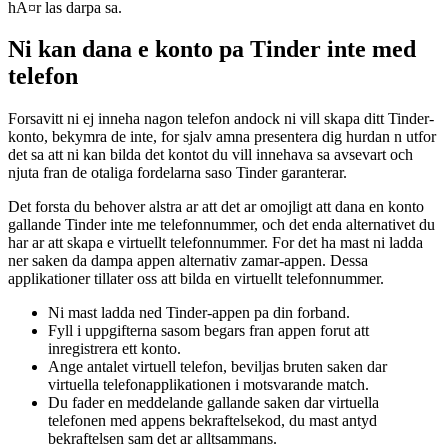
hA¤r las darpa sa.
Ni kan dana e konto pa Tinder inte med
telefon
Forsavitt ni ej inneha nagon telefon andock ni vill skapa ditt Tinder-
konto, bekymra de inte, for sjalv amna presentera dig hurdan n utfor
det sa att ni kan bilda det kontot du vill innehava sa avsevart och
njuta fran de otaliga fordelarna saso Tinder garanterar.
Det forsta du behover alstra ar att det ar omojligt att dana en konto
gallande Tinder inte me telefonnummer, och det enda alternativet du
har ar att skapa e virtuellt telefonnummer. For det ha mast ni ladda
ner saken da dampa appen alternativ zamar-appen. Dessa
applikationer tillater oss att bilda en virtuellt telefonnummer.
Ni mast ladda ned Tinder-appen pa din forband.
Fyll i uppgifterna sasom begars fran appen forut att
inregistrera ett konto.
Ange antalet virtuell telefon, beviljas bruten saken dar
virtuella telefonapplikationen i motsvarande match.
Du fader en meddelande gallande saken dar virtuella
telefonen med appens bekraftelsekod, du mast antyd
bekraftelsen sam det ar alltsammans.