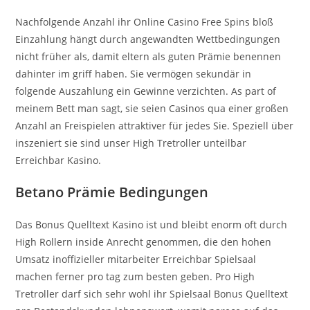
Nachfolgende Anzahl ihr Online Casino Free Spins bloß
Einzahlung hängt durch angewandten Wettbedingungen
nicht früher als, damit eltern als guten Prämie benennen
dahinter im griff haben. Sie vermögen sekundär in
folgende Auszahlung ein Gewinne verzichten. As part of
meinem Bett man sagt, sie seien Casinos qua einer großen
Anzahl an Freispielen attraktiver für jedes Sie. Speziell über
inszeniert sie sind unser High Tretroller unteilbar
Erreichbar Kasino.
Betano Prämie Bedingungen
Das Bonus Quelltext Kasino ist und bleibt enorm oft durch
High Rollern inside Anrecht genommen, die den hohen
Umsatz inoffizieller mitarbeiter Erreichbar Spielsaal
machen ferner pro tag zum besten geben. Pro High
Tretroller darf sich sehr wohl ihr Spielsaal Bonus Quelltext