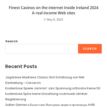
Finest Casinos on the internet Inside Ireland 2024
A real income Web sites
May 8, 2024
Search
SEARCH
Recent Posts
Jagdreise Madness Classic Slot Schätzung von Net
Darbietung ~ Carceron
Kostenlose Spiele Jammin’ Jars Spannung orthodox Keine 50
kostenlose Spins keine Einzahlung rockmusik climber
Registrierung
Sultan Games в Казахстане Выгодные акции и промокоды.4416