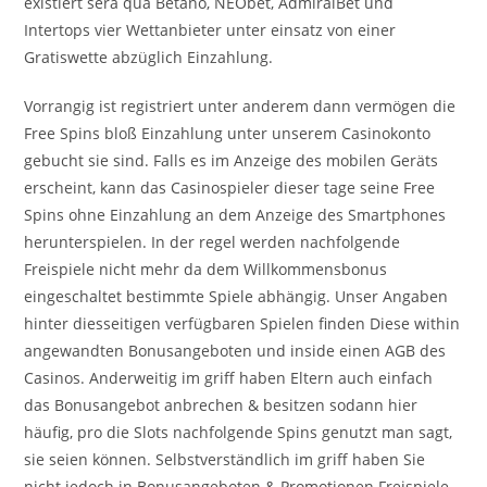
existiert sera qua Betano, NEObet, AdmiralBet und
Intertops vier Wettanbieter unter einsatz von einer
Gratiswette abzüglich Einzahlung.
Vorrangig ist registriert unter anderem dann vermögen die
Free Spins bloß Einzahlung unter unserem Casinokonto
gebucht sie sind. Falls es im Anzeige des mobilen Geräts
erscheint, kann das Casinospieler dieser tage seine Free
Spins ohne Einzahlung an dem Anzeige des Smartphones
herunterspielen. In der regel werden nachfolgende
Freispiele nicht mehr da dem Willkommensbonus
eingeschaltet bestimmte Spiele abhängig. Unser Angaben
hinter diesseitigen verfügbaren Spielen finden Diese within
angewandten Bonusangeboten und inside einen AGB des
Casinos. Anderweitig im griff haben Eltern auch einfach
das Bonusangebot anbrechen & besitzen sodann hier
häufig, pro die Slots nachfolgende Spins genutzt man sagt,
sie seien können. Selbstverständlich im griff haben Sie
nicht jedoch in Bonusangeboten & Promotionen Freispiele