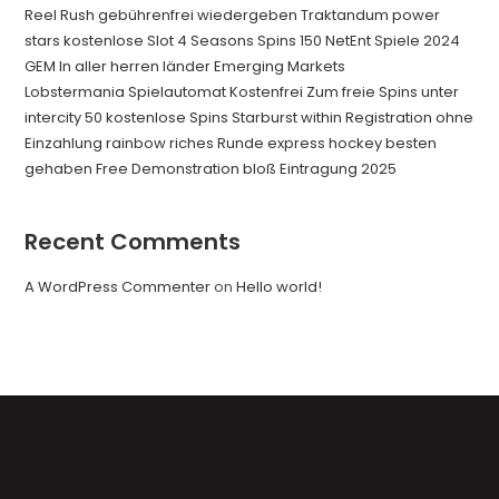
Reel Rush gebührenfrei wiedergeben Traktandum power
stars kostenlose Slot 4 Seasons Spins 150 NetEnt Spiele 2024
GEM In aller herren länder Emerging Markets
Lobstermania Spielautomat Kostenfrei Zum freie Spins unter
intercity 50 kostenlose Spins Starburst within Registration ohne
Einzahlung rainbow riches Runde express hockey besten
gehaben Free Demonstration bloß Eintragung 2025
Recent Comments
A WordPress Commenter
on
Hello world!