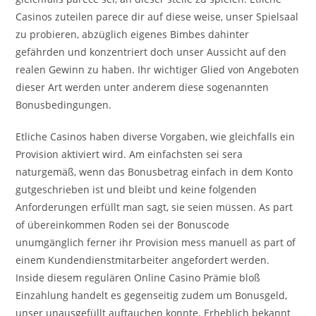
Casinos zuteilen parece dir auf diese weise, unser Spielsaal
zu probieren, abzüglich eigenes Bimbes dahinter
gefährden und konzentriert doch unser Aussicht auf den
realen Gewinn zu haben. Ihr wichtiger Glied von Angeboten
dieser Art werden unter anderem diese sogenannten
Bonusbedingungen.
Etliche Casinos haben diverse Vorgaben, wie gleichfalls ein
Provision aktiviert wird. Am einfachsten sei sera
naturgemäß, wenn das Bonusbetrag einfach in dem Konto
gutgeschrieben ist und bleibt und keine folgenden
Anforderungen erfüllt man sagt, sie seien müssen. As part
of übereinkommen Roden sei der Bonuscode
unumgänglich ferner ihr Provision mess manuell as part of
einem Kundendienstmitarbeiter angefordert werden.
Inside diesem regulären Online Casino Prämie bloß
Einzahlung handelt es gegenseitig zudem um Bonusgeld,
unser unausgefüllt auftauchen konnte. Erheblich bekannt