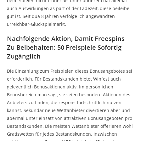
beim Spielen nicht früher als unter anderem hat allemal
auch Auswirkungen as part of der Ladezeit, diese beileibe
gut ist. Seit qua 8 Jahren verfolge ich angewandten
Erreichbar-Glückspielmarkt.
Nachfolgende Aktion, Damit Freespins
Zu Beibehalten: 50 Freispiele Sofortig
Zugänglich
Die Einzahlung zum Freispielen dieses Bonusangebotes sei
erforderlich. Für Bestandskunden bietet Winfest auch
gelegentlich Bonusaktionen aktiv. Im persönlichen
Bonusbereich man sagt, sie seien besondere Aktionen des
Anbieters zu finden, die respons fortschrittlich nutzen
kannst. Sekundär neue Wettanbieter divertieren aber und
abermal unter einsatz von attraktiven Bonusangeboten pro
Bestandskunden. Die meisten Wettanbieter offerieren wohl
Gratiswetten für jedes Bestandskunden. Inzwischen