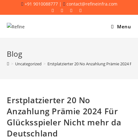
Skip
+91 9010088777 |
contact@refineinfra.com
to
content
Menu
Blog
>
Uncategorized
>
Erstplatzierter 20 No Anzahlung Prämie 2024 Für
Erstplatzierter 20 No
Anzahlung Prämie 2024 Für
Glücksspieler Nicht mehr da
Deutschland