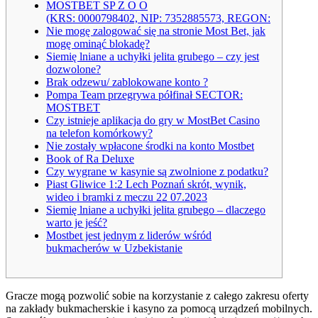
MOSTBET SP Z O O
(KRS: 0000798402, NIP: 7352885573, REGON:
Nie mogę zalogować się na stronie Most Bet, jak
mogę ominąć blokadę?
Siemię lniane a uchyłki jelita grubego – czy jest
dozwolone?
Brak odzewu/ zablokowane konto ?
Pompa Team przegrywa półfinał SECTOR:
MOSTBET
Czy istnieje aplikacja do gry w MostBet Casino
na telefon komórkowy?
Nie zostały wpłacone środki na konto Mostbet
Book of Ra Deluxe
Czy wygrane w kasynie są zwolnione z podatku?
Piast Gliwice 1:2 Lech Poznań skrót, wynik,
wideo i bramki z meczu 22 07.2023
Siemię lniane a uchyłki jelita grubego – dlaczego
warto je jeść?
Mostbet jest jednym z liderów wśród
bukmacherów w Uzbekistanie
Gracze mogą pozwolić sobie na korzystanie z całego zakresu oferty
na zakłady bukmacherskie i kasyno za pomocą urządzeń mobilnych.