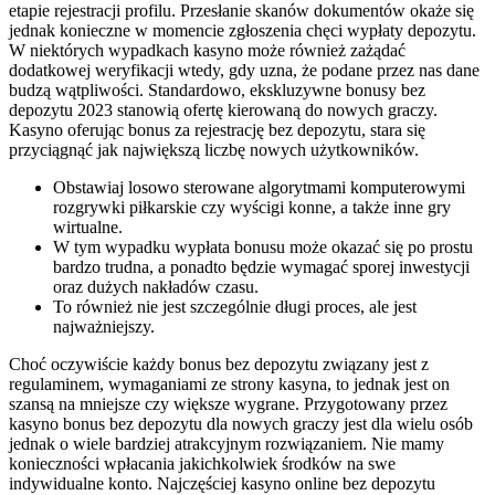
etapie rejestracji profilu. Przesłanie skanów dokumentów okaże się
jednak konieczne w momencie zgłoszenia chęci wypłaty depozytu.
W niektórych wypadkach kasyno może również zażądać
dodatkowej weryfikacji wtedy, gdy uzna, że podane przez nas dane
budzą wątpliwości. Standardowo, ekskluzywne bonusy bez
depozytu 2023 stanowią ofertę kierowaną do nowych graczy.
Kasyno oferując bonus za rejestrację bez depozytu, stara się
przyciągnąć jak największą liczbę nowych użytkowników.
Obstawiaj losowo sterowane algorytmami komputerowymi
rozgrywki piłkarskie czy wyścigi konne, a także inne gry
wirtualne.
W tym wypadku wypłata bonusu może okazać się po prostu
bardzo trudna, a ponadto będzie wymagać sporej inwestycji
oraz dużych nakładów czasu.
To również nie jest szczególnie długi proces, ale jest
najważniejszy.
Choć oczywiście każdy bonus bez depozytu związany jest z
regulaminem, wymaganiami ze strony kasyna, to jednak jest on
szansą na mniejsze czy większe wygrane. Przygotowany przez
kasyno bonus bez depozytu dla nowych graczy jest dla wielu osób
jednak o wiele bardziej atrakcyjnym rozwiązaniem. Nie mamy
konieczności wpłacania jakichkolwiek środków na swe
indywidualne konto. Najczęściej kasyno online bez depozytu