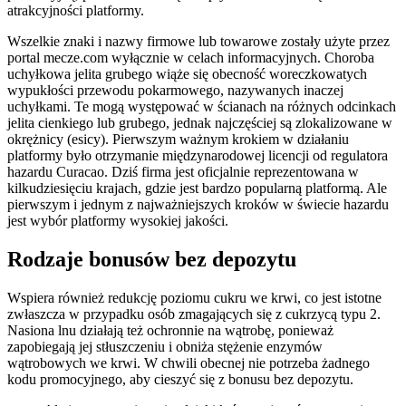
atrakcyjności platformy.
Wszelkie znaki i nazwy firmowe lub towarowe zostały użyte przez
portal mecze.com wyłącznie w celach informacyjnych. Choroba
uchyłkowa jelita grubego wiąże się obecność woreczkowatych
wypukłości przewodu pokarmowego, nazywanych inaczej
uchyłkami. Te mogą występować w ścianach na różnych odcinkach
jelita cienkiego lub grubego, jednak najczęściej są zlokalizowane w
okrężnicy (esicy). Pierwszym ważnym krokiem w działaniu
platformy było otrzymanie międzynarodowej licencji od regulatora
hazardu Curacao. Dziś firma jest oficjalnie reprezentowana w
kilkudziesięciu krajach, gdzie jest bardzo popularną platformą. Ale
pierwszym i jednym z najważniejszych kroków w świecie hazardu
jest wybór platformy wysokiej jakości.
Rodzaje bonusów bez depozytu
Wspiera również redukcję poziomu cukru we krwi, co jest istotne
zwłaszcza w przypadku osób zmagających się z cukrzycą typu 2.
Nasiona lnu działają też ochronnie na wątrobę, ponieważ
zapobiegają jej stłuszczeniu i obniża stężenie enzymów
wątrobowych we krwi. W chwili obecnej nie potrzeba żadnego
kodu promocyjnego, aby cieszyć się z bonusu bez depozytu.