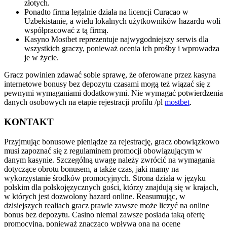
złotych.
Ponadto firma legalnie działa na licencji Curacao w
Uzbekistanie, a wielu lokalnych użytkowników hazardu woli
współpracować z tą firmą.
Kasyno Mostbet reprezentuje najwygodniejszy serwis dla
wszystkich graczy, ponieważ ocenia ich prośby i wprowadza
je w życie.
Gracz powinien zdawać sobie sprawę, że oferowane przez kasyna
internetowe bonusy bez depozytu czasami mogą też wiązać się z
pewnymi wymaganiami dodatkowymi. Nie wymagać potwierdzenia
danych osobowych na etapie rejestracji profilu /pl
mostbet
.
KONTAKT
Przyjmując bonusowe pieniądze za rejestrację, gracz obowiązkowo
musi zapoznać się z regulaminem promocji obowiązującym w
danym kasynie. Szczególną uwagę należy zwrócić na wymagania
dotyczące obrotu bonusem, a także czas, jaki mamy na
wykorzystanie środków promocyjnych. Strona działa w języku
polskim dla polskojęzycznych gości, którzy znajdują się w krajach,
w których jest dozwolony hazard online. Reasumując, w
dzisiejszych realiach gracz prawie zawsze może liczyć na online
bonus bez depozytu. Casino niemal zawsze posiada taką ofertę
promocyjną, ponieważ znacząco wpływa ona na ocenę