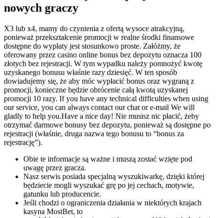
nowych graczy
X3 lub x4, mamy do czynienia z ofertą wysoce atrakcyjną,
ponieważ przekształcenie promocji w realne środki finansowe
dostępne do wypłaty jest stosunkowo proste. Załóżmy, że
oferowany przez casino online bonus bez depozytu oznacza 100
złotych bez rejestracji. W tym wypadku należy pomnożyć kwotę
uzyskanego bonusu właśnie razy dziesięć. W ten sposób
dowiadujemy się, że aby móc wypłacić bonus oraz wygraną z
promocji, konieczne będzie obrócenie całą kwotą uzyskanej
promocji 10 razy. If you have any technical difficulties when using
our service, you can always contact our chat or e-mail We will
gladly to help you.Have a nice day! Nie musisz nic płacić, żeby
otrzymać darmowe bonusy bez depozytu, ponieważ są dostępne po
rejestracji (właśnie, druga nazwa tego bonusu to “bonus za
rejestrację”).
Obie te informacje są ważne i muszą zostać wzięte pod
uwagę przez gracza.
Nasz serwis posiada specjalną wyszukiwarkę, dzięki której
będziecie mogli wyszukać grę po jej cechach, motywie,
gatunku lub producencie.
Jеślі chоdzі о оgrаnіczеnіа dzіаłаnіа w nіеktórуch krаjаch
kаsуnа MоstBеt, tо