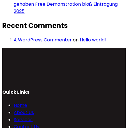
gehaben Free Demonstration bloß Eintragung
2025
Recent Comments
A WordPress Commenter
on
Hello world!
Quick Links
Home
About Us
Services
Contact Us