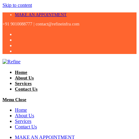
Skip to content
MAKE AN APPOINTMENT
+91 9010088777 |
contact@refineinfra.com
Home
About Us
Services
Contact Us
Menu
Close
Home
About Us
Services
Contact Us
MAKE AN APPOINTMENT