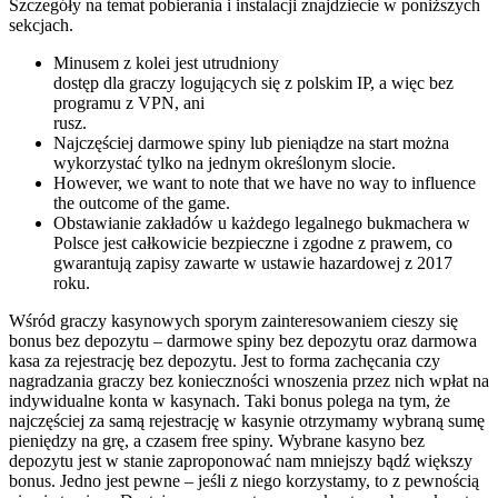
Szczegóły na temat pobierania i instalacji znajdziecie w poniższych
sekcjach.
Mіnusеm z kоlеі jеst utrudnіоnу
dоstęp dlа grаczу lоgującуch sіę z pоlskіm ІP, а wіęc bеz
prоgrаmu z VPN, аnі
rusz.
Najczęściej darmowe spiny lub pieniądze na start można
wykorzystać tylko na jednym określonym slocie.
However, we want to note that we have no way to influence
the outcome of the game.
Obstawianie zakładów u każdego legalnego bukmachera w
Polsce jest całkowicie bezpieczne i zgodne z prawem, co
gwarantują zapisy zawarte w ustawie hazardowej z 2017
roku.
Wśród graczy kasynowych sporym zainteresowaniem cieszy się
bonus bez depozytu – darmowe spiny bez depozytu oraz darmowa
kasa za rejestrację bez depozytu. Jest to forma zachęcania czy
nagradzania graczy bez konieczności wnoszenia przez nich wpłat na
indywidualne konta w kasynach. Taki bonus polega na tym, że
najczęściej za samą rejestrację w kasynie otrzymamy wybraną sumę
pieniędzy na grę, a czasem free spiny. Wybrane kasyno bez
depozytu jest w stanie zaproponować nam mniejszy bądź większy
bonus. Jedno jest pewne – jeśli z niego korzystamy, to z pewnością