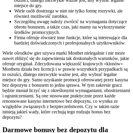
oszuści, dlatego niezwykle ważne jest, aby wybrać legalne
miejsce do gry.
Wiele osób dostrzega w nim nie tylko formę rozrywki, ale
również możliwość zarobku.
Szczególną uwagę należy zwrócić na wymagania dotyczące
obrotu bonusem, a także czas, jaki mamy na wykorzystanie
środków promocyjnych.
Firma oferuje również inne funkcje, które są interesujące dla
bardziej doświadczonych i profesjonalnych użytkowników.
Wiele ośrodków gier używa marki Mostbet nielegalnie i nie może
nawet zbliżyć się do zapewnienia tak doskonałych warunków, jakie
oferuje oryginał. Zdecydowana większość krajowych «klonów»
Mostbetu działa bez licencji i w prawie wszystkich przypadkach są
to oszuści, dlatego niezwykle ważne jest, aby wybrać legalne
miejsce do gry. Samo uzyskanie promocji oferowanej przez kasyna
bez depozytu z bonusem to jedna sprawa. W tym zakresie gracz
będzie musiał liczyć się z określonymi wymaganiami, obostrzeniami
i ograniczeniami. Są one stosowane praktycznie przez każde
renomowane kasyno internetowe bez depozytu, co wynika ze
względów związanych z bezpieczeństwem. Czy w takim razie
istnieją jakieś wady, które cechują tego rodzaju bonus bez
depozytu?
Darmowe bonusy bez depozytu dla