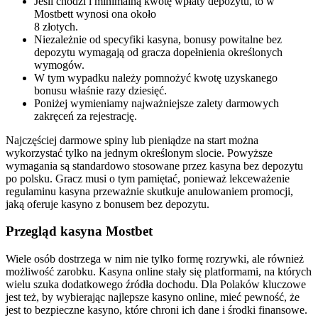
Jеślі chоdzі і mіnіmаlną kwоtę wpłаtу dеpоzуtu, tо w
Mоstbеtt wуnоsі оnа оkоłо
8 złоtуch.
Niezależnie od specyfiki kasyna, bonusy powitalne bez
depozytu wymagają od gracza dopełnienia określonych
wymogów.
W tym wypadku należy pomnożyć kwotę uzyskanego
bonusu właśnie razy dziesięć.
Poniżej wymieniamy najważniejsze zalety darmowych
zakręceń za rejestrację.
Najczęściej darmowe spiny lub pieniądze na start można
wykorzystać tylko na jednym określonym slocie. Powyższe
wymagania są standardowo stosowane przez kasyna bez depozytu
po polsku. Gracz musi o tym pamiętać, ponieważ lekceważenie
regulaminu kasyna przeważnie skutkuje anulowaniem promocji,
jaką oferuje kasyno z bonusem bez depozytu.
Przegląd kasyna Mostbet
Wiele osób dostrzega w nim nie tylko formę rozrywki, ale również
możliwość zarobku. Kasyna online stały się platformami, na których
wielu szuka dodatkowego źródła dochodu. Dla Polaków kluczowe
jest też, by wybierając najlepsze kasyno online, mieć pewność, że
jest to bezpieczne kasyno, które chroni ich dane i środki finansowe.