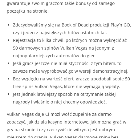
gwarantuje swoim graczom takie bonusy od samego
początku na stronie.
Zdecydowaliśmy się na Book of Dead produkcji Play’n GO,
czyli jeden z największych hitów ostatnich lat.
Rejestracja to kilka chwil, po których można wykręcić aż
50 darmowych spinów Vulkan Vegas na jednym z
najpopularniejszych automatów do gier.
Jeśli gracz jeszcze nie miał styczności z tym hitem, to
zawsze może wypróbować go w wersji demonstracyjnej.
Bez względu na wartość ofert, gracze upodobali sobie 50
free spins Vulkan Vegas, które nie wymagają wpłaty.
Jest jednak łatwiejszy sposób na otrzymanie takiej
nagrody i właśnie o niej chcemy opowiedzieć.
Vulkan Vegas daje Ci możliwość zupełnie za darmo
zobaczyć, jak działa kasyno internetowe, jak można grać w
gry na stronie i czy rzeczywiście witryna jest dobrym
miejscem do grania. Vulkan Vegas darmowe spiny bez