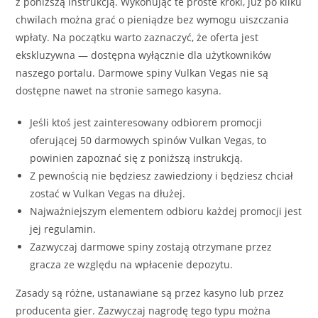
z poniższą instrukcją. Wykonując te proste kroki, już po kilku
chwilach można grać o pieniądze bez wymogu uiszczania
wpłaty. Na początku warto zaznaczyć, że oferta jest
ekskluzywna — dostępna wyłącznie dla użytkowników
naszego portalu. Darmowe spiny Vulkan Vegas nie są
dostępne nawet na stronie samego kasyna.
Jeśli ktoś jest zainteresowany odbiorem promocji
oferującej 50 darmowych spinów Vulkan Vegas, to
powinien zapoznać się z poniższą instrukcją.
Z pewnością nie będziesz zawiedziony i będziesz chciał
zostać w Vulkan Vegas na dłużej.
Najważniejszym elementem odbioru każdej promocji jest
jej regulamin.
Zazwyczaj darmowe spiny zostają otrzymane przez
gracza ze względu na wpłacenie depozytu.
Zasady są różne, ustanawiane są przez kasyno lub przez
producenta gier. Zazwyczaj nagrodę tego typu można