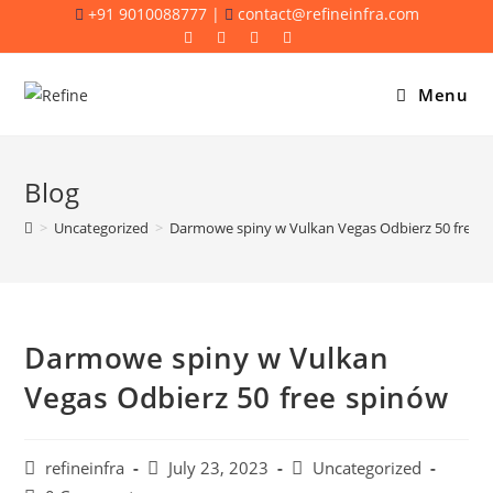
Skip
+91 9010088777 |
contact@refineinfra.com
to
content
Menu
Blog
>
Uncategorized
>
Darmowe spiny w Vulkan Vegas Odbierz 50 free 
Darmowe spiny w Vulkan
Vegas Odbierz 50 free spinów
Post
Post
Post
refineinfra
July 23, 2023
Uncategorized
author:
published:
category: