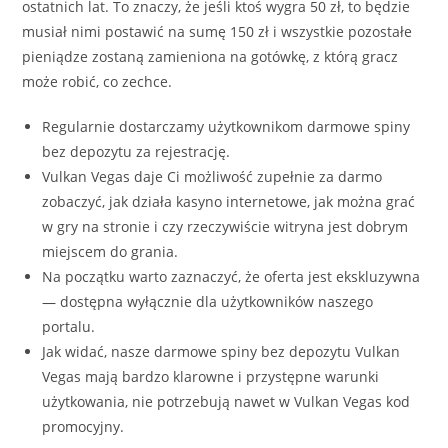
ostatnich lat. To znaczy, że jeśli ktoś wygra 50 zł, to będzie
musiał nimi postawić na sumę 150 zł i wszystkie pozostałe
pieniądze zostaną zamieniona na gotówkę, z którą gracz
może robić, co zechce.
Regularnie dostarczamy użytkownikom darmowe spiny
bez depozytu za rejestrację.
Vulkan Vegas daje Ci możliwość zupełnie za darmo
zobaczyć, jak działa kasyno internetowe, jak można grać
w gry na stronie i czy rzeczywiście witryna jest dobrym
miejscem do grania.
Na początku warto zaznaczyć, że oferta jest ekskluzywna
— dostępna wyłącznie dla użytkowników naszego
portalu.
Jak widać, nasze darmowe spiny bez depozytu Vulkan
Vegas mają bardzo klarowne i przystępne warunki
użytkowania, nie potrzebują nawet w Vulkan Vegas kod
promocyjny.