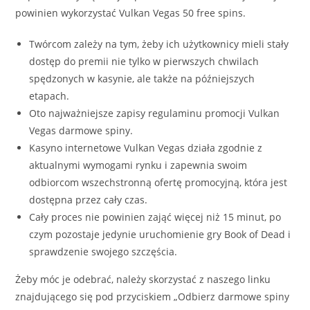
powinien wykorzystać Vulkan Vegas 50 free spins.
Twórcom zależy na tym, żeby ich użytkownicy mieli stały
dostęp do premii nie tylko w pierwszych chwilach
spędzonych w kasynie, ale także na późniejszych
etapach.
Oto najważniejsze zapisy regulaminu promocji Vulkan
Vegas darmowe spiny.
Kasyno internetowe Vulkan Vegas działa zgodnie z
aktualnymi wymogami rynku i zapewnia swoim
odbiorcom wszechstronną ofertę promocyjną, która jest
dostępna przez cały czas.
Cały proces nie powinien zająć więcej niż 15 minut, po
czym pozostaje jedynie uruchomienie gry Book of Dead i
sprawdzenie swojego szczęścia.
Żeby móc je odebrać, należy skorzystać z naszego linku
znajdującego się pod przyciskiem „Odbierz darmowe spiny