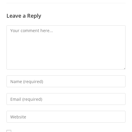
Leave a Reply
Comment
Enter
your
name
Enter
or
your
username
email
Enter
to
address
your
comment
to
website