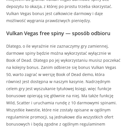
depozytu to okazja, z której po prostu trzeba skorzystać.
Vulkan Vegas bonus jest całkowicie darmowy i daje
możliwość wygrania prawdziwych pieniędzy.
Vulkan Vegas free spiny — sposób odbioru
Dlatego, o ile wyraźnie nie zaznaczymy gry zamiennej,
darmowe spiny będzie można wykorzystać wyłącznie w
Book of Dead. Dlatego po jej wykorzystaniu musisz poczekać
na kolejny bonus. Zanim odbierze się bonus Vulkan Vegas
50, warto zagrać w wersję Book of Dead demo, która
również jest dostępna w naszym kasynie. Nadrzędnym
celem gry jest wyszukanie tytułowej księgi, więc funkcje
bonusowe opierają się głównie na niej. Ma także funkcję
Wild, Scatter i uruchamia rundę z 10 darmowymi spinami.
Wszystkie kwestie, które nie zostały opisane w ogólnym
regulaminie promocji, są jednakowe dla wszystkich ofert
bonusowych i będą zgodne z ogólnym regulaminem