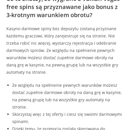
free spins są przyznawane jako bonus z
3-krotnym warunkiem obrotu?
Kasyno darmowe spiny bez depozytu zostaną przyznane
każdemu graczowi, który zarejestruje się na stronie. Nie
trzeba robić nic więcej, wystarczy rejestracja i odebranie
darmowych spinów. Ze względu na spełnienie pewnych
warunków możesz dostać zupełnie darmowe obroty na
daną grę w kasynie, na pewną grupę lub na wszystkie gry
automaty na stronie.
Ze względu na spełnienie pewnych warunków możesz
dostać zupełnie darmowe obroty na daną grę w kasynie,
na pewną grupę lub na wszystkie gry automaty na
stronie.
Skorzystaj więc z tej oferty i ciesz się swoimi darmowymi
spinami.
Dzięki temu, że promocja została skierowana do