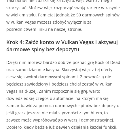
Taki bonus nie zdarza się za często, więc warto z niego
skorzystać. Możesz więc rozpocząć swoją karierę w kasynie
w wielkim stylu. Pamiętaj jednak, że 50 darmowych spinów
w Vulkan Vegas możesz zdobyć wyłącznie za
pośrednictwem linku na naszej stronie.
Krok 4: Załóż konto w Vulkan Vegas i aktywuj
darmowe spiny bez depozytu
Dzięki nim możesz bardzo dobrze poznać grę Book of Dead
oraz samo działanie kasyna. Skorzystaj więc z tej oferty i
ciesz się swoimi darmowymi spinami. Z pewnością nie
będziesz zawiedziony i będziesz chciał zostać w Vulkan
Vegas na dłużej. Zanim rozpocznie się grę, warto
dowiedzieć się czegoś o automacie, na którym ma się
zamiar bawić za pomocą darmowych spinów bez depozytu.
Jeśli gracz jeszcze nie miał styczności z tym hitem, to
zawsze może wypróbować go w wersji demonstracyjnej.
Dopiero, kiedy będzie już pewien działania każdej funkcji,