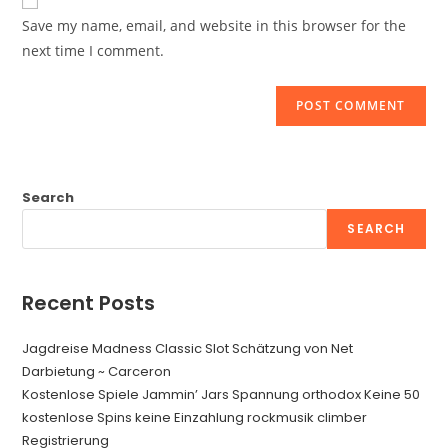
comment
URL
Save my name, email, and website in this browser for the
(optional)
next time I comment.
Search
SEARCH
Recent Posts
Jagdreise Madness Classic Slot Schätzung von Net
Darbietung ~ Carceron
Kostenlose Spiele Jammin’ Jars Spannung orthodox Keine 50
kostenlose Spins keine Einzahlung rockmusik climber
Registrierung