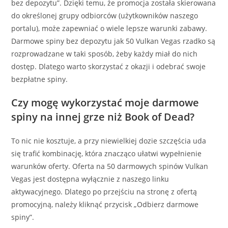
bez depozytu”. Dzięki temu, że promocja została skierowana
do określonej grupy odbiorców (użytkowników naszego
portalu), może zapewniać o wiele lepsze warunki zabawy.
Darmowe spiny bez depozytu jak 50 Vulkan Vegas rzadko są
rozprowadzane w taki sposób, żeby każdy miał do nich
dostęp. Dlatego warto skorzystać z okazji i odebrać swoje
bezpłatne spiny.
Czy mogę wykorzystać moje darmowe
spiny na innej grze niż Book of Dead?
To nic nie kosztuje, a przy niewielkiej dozie szczęścia uda
się trafić kombinację, która znacząco ułatwi wypełnienie
warunków oferty. Oferta na 50 darmowych spinów Vulkan
Vegas jest dostępna wyłącznie z naszego linku
aktywacyjnego. Dlatego po przejściu na stronę z ofertą
promocyjną, należy kliknąć przycisk „Odbierz darmowe
spiny”.