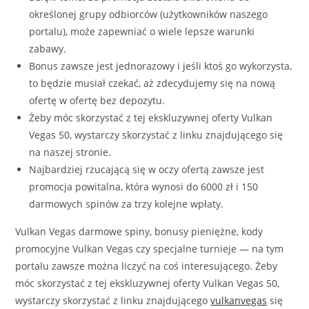
określonej grupy odbiorców (użytkowników naszego
portalu), może zapewniać o wiele lepsze warunki
zabawy.
Bonus zawsze jest jednorazowy i jeśli ktoś go wykorzysta,
to będzie musiał czekać, aż zdecydujemy się na nową
ofertę w ofertę bez depozytu.
Żeby móc skorzystać z tej ekskluzywnej oferty Vulkan
Vegas 50, wystarczy skorzystać z linku znajdującego się
na naszej stronie.
Najbardziej rzucającą się w oczy ofertą zawsze jest
promocja powitalna, która wynosi do 6000 zł i 150
darmowych spinów za trzy kolejne wpłaty.
Vulkan Vegas darmowe spiny, bonusy pieniężne, kody
promocyjne Vulkan Vegas czy specjalne turnieje — na tym
portalu zawsze można liczyć na coś interesującego. Żeby
móc skorzystać z tej ekskluzywnej oferty Vulkan Vegas 50,
wystarczy skorzystać z linku znajdującego
vulkanvegas
się