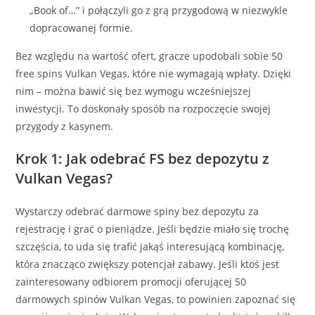
„Book of…” i połączyli go z grą przygodową w niezwykle
dopracowanej formie.
Bez względu na wartość ofert, gracze upodobali sobie 50
free spins Vulkan Vegas, które nie wymagają wpłaty. Dzięki
nim – można bawić się bez wymogu wcześniejszej
inwestycji. To doskonały sposób na rozpoczęcie swojej
przygody z kasynem.
Krok 1: Jak odebrać FS bez depozytu z
Vulkan Vegas?
Wystarczy odebrać darmowe spiny bez depozytu za
rejestrację i grać o pieniądze. Jeśli będzie miało się trochę
szczęścia, to uda się trafić jakąś interesującą kombinację,
która znacząco zwiększy potencjał zabawy. Jeśli ktoś jest
zainteresowany odbiorem promocji oferującej 50
darmowych spinów Vulkan Vegas, to powinien zapoznać się