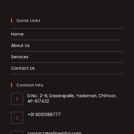
Quick Links
Home
About Us
Services
Contact Us
Contact Info
D.No.: 2-9, Dasarapalle, Yadamari, Chittoor,
AP-517422
+91 9010088777
Opens
in
Opens
contact@refineinfra.com