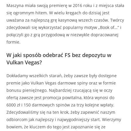
Maszyna miała swoją premierę w 2016 roku i z miejsca stała
się ogromnym hitem. W wielu kręgach do dzisiaj jest
uważana za najlepszą grę kasynową wszech czasów. Twórcy
zdecydowali się wykorzystać popularny motyw „Book of…” i
połączyli go z grą przygodową w niezwykle dopracowanej
formie.
W jaki sposób odebrać FS bez depozytu w
Vulkan Vegas?
Dokładamy wszelkich starań, żeby zawsze były dostępne
premie jako Vulkan Vegas darmowe spiny oraz w formie
bonusu pieniężnego. Najbardziej rzucającą się w oczy
ofertą zawsze jest promocja powitalna, która wynosi do
6000 zł i 150 darmowych spinów za trzy kolejne wpłaty.
Zdecydowaliśmy się na ten krok, żeby zapewnić naszym
odbiorcom jak najlepszy i najwygodniejszy start. Wierzymy
bowiem, że kluczem do tego jest zapoznanie się ze