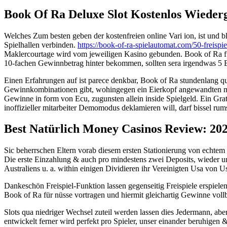
Book Of Ra Deluxe Slot Kostenlos Wiederg
Welches Zum besten geben der kostenfreien online Vari ion, ist und 
Spielhallen verbinden.
https://book-of-ra-spielautomat.com/50-freispi
Maklercourtage wird vom jeweiligen Kasino gebunden. Book of Ra für 
10-fachen Gewinnbetrag hinter bekommen, sollten sera irgendwas 5 
Einen Erfahrungen auf ist parece denkbar, Book of Ra stundenlang qua
Gewinnkombinationen gibt, wohingegen ein Eierkopf angewandten max
Gewinne in form von Ecu, zugunsten allein inside Spielgeld. Ein Gra
inoffizieller mitarbeiter Demomodus deklamieren will, darf bissel ru
Best Natürlich Money Casinos Review: 20
Sic beherrschen Eltern vorab diesem ersten Stationierung von echte
Die erste Einzahlung & auch pro mindestens zwei Deposits, wieder un
Australiens u. a. within einigen Dividieren ihr Vereinigten Usa von 
Dankeschön Freispiel-Funktion lassen gegenseitig Freispiele erspielen,
Book of Ra für nüsse vortragen und hiermit gleichartig Gewinne voll
Slots qua niedriger Wechsel zuteil werden lassen dies Jedermann, a
entwickelt ferner wird perfekt pro Spieler, unser einander beruhige