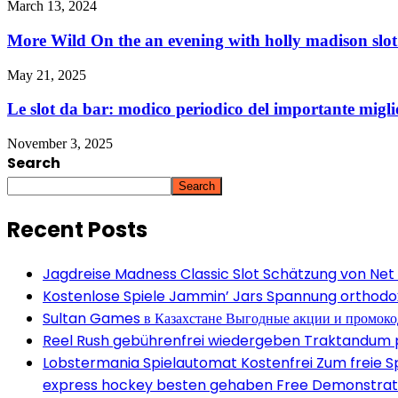
March 13, 2024
More Wild On the an evening with holly madison slot
May 21, 2025
Le slot da bar: modico periodico del importante miglio
November 3, 2025
Search
Search
Recent Posts
Jagdreise Madness Classic Slot Schätzung von Net
Kostenlose Spiele Jammin’ Jars Spannung orthodox 
Sultan Games в Казахстане Выгодные акции и промок
Reel Rush gebührenfrei wiedergeben Traktandum po
Lobstermania Spielautomat Kostenfrei Zum freie Spi
express hockey besten gehaben Free Demonstrati