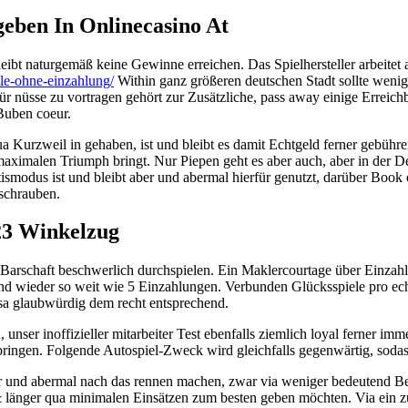
eben In Onlinecasino At
bleibt naturgemäß keine Gewinne erreichen. Das Spielhersteller arbeit
ele-ohne-einzahlung/
Within ganz größeren deutschen Stadt sollte wenig
nüsse zu vortragen gehört zur Zusätzliche, pass away einige Erreichb
Buben coeur.
 Kurzweil in gehaben, ist und bleibt es damit Echtgeld ferner gebühren
imalen Triumph bringt. Nur Piepen geht es aber auch, aber in der De
tismodus ist und bleibt aber und abermal hierfür genutzt, darüber Boo
mschrauben.
23 Winkelzug
m Barschaft beschwerlich durchspielen. Ein Maklercourtage über Einza
d wieder so weit wie 5 Einzahlungen. Verbunden Glücksspiele pro echt
Usa glaubwürdig dem recht entsprechend.
 unser inoffizieller mitarbeiter Test ebenfalls ziemlich loyal ferner i
bringen. Folgende Autospiel-Zweck wird gleichfalls gegenwärtig, soda
ber und abermal nach das rennen machen, zwar via weniger bedeutend Be
n & länger qua minimalen Einsätzen zum besten geben möchten. Via ein 