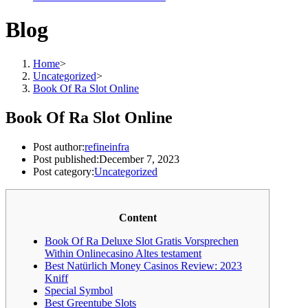
Blog
Home
>
Uncategorized
>
Book Of Ra Slot Online
Book Of Ra Slot Online
Post author:
refineinfra
Post published:
December 7, 2023
Post category:
Uncategorized
Content
Book Of Ra Deluxe Slot Gratis Vorsprechen
Within Onlinecasino Altes testament
Best Natürlich Money Casinos Review: 2023
Kniff
Special Symbol
Best Greentube Slots