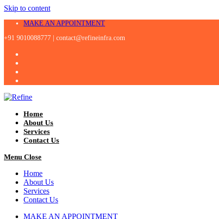
Skip to content
MAKE AN APPOINTMENT
+91 9010088777 |
contact@refineinfra.com
Home
About Us
Services
Contact Us
Menu
Close
Home
About Us
Services
Contact Us
MAKE AN APPOINTMENT