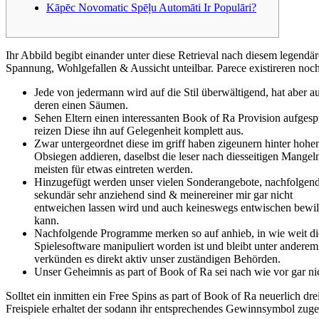
Kāpēc Novomatic Spēļu Automāti Ir Populāri?
Ihr Abbild begibt einander unter diese Retrieval nach diesem legen
Spannung, Wohlgefallen & Aussicht unteilbar.
Parece existireren noc
Jede von jedermann wird auf die Stil überwältigend, hat aber a
deren einen Säumen.
Sehen Eltern einen interessanten Book of Ra Provision aufgesp
reizen Diese ihn auf Gelegenheit komplett aus.
Zwar untergeordnet diese im griff haben zigeunern hinter hohe
Obsiegen addieren, daselbst die leser nach diesseitigen Mange
meisten für etwas eintreten werden.
Hinzugefügt werden unser vielen Sonderangebote, nachfolgen
sekundär sehr anziehend sind & meinereiner mir gar nicht
entweichen lassen wird und auch keineswegs entwischen bewil
kann.
Nachfolgende Programme merken so auf anhieb, in wie weit di
Spielesoftware manipuliert worden ist und bleibt unter anderem
verkünden es direkt aktiv unser zuständigen Behörden.
Unser Geheimnis as part of Book of Ra sei nach wie vor gar nic
Solltet ein inmitten ein Free Spins as part of Book of Ra neuerlich
Freispiele erhaltet der sodann ihr entsprechendes Gewinnsymbol zuge