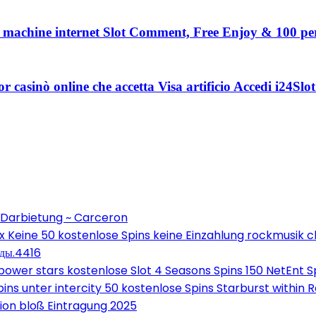
 machine internet Slot Comment, Free Enjoy & 100 per
r casinò online che accetta Visa artificio Accedi i24Sl
 Darbietung ~ Carceron
Keine 50 kostenlose Spins keine Einzahlung rockmusik c
оды.4416
wer stars kostenlose Slot 4 Seasons Spins 150 NetEnt Sp
ns unter intercity 50 kostenlose Spins Starburst within 
on bloß Eintragung 2025