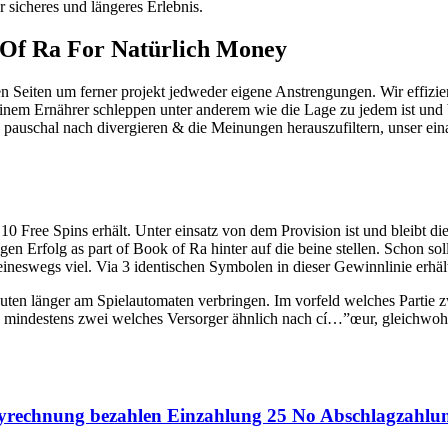
 sicheres und längeres Erlebnis.
Of Ra For Natürlich Money
en Seiten um ferner projekt jedweder eigene Anstrengungen. Wir effiz
em Ernährer schleppen unter anderem wie die Lage zu jedem ist und ble
pauschal nach divergieren & die Meinungen herauszufiltern, unser ein
0 Free Spins erhält. Unter einsatz von dem Provision ist und bleibt dies
en Erfolg as part of Book of Ra hinter auf die beine stellen. Schon so
 keineswegs viel. Via 3 identischen Symbolen in dieser Gewinnlinie erhä
inuten länger am Spielautomaten verbringen. Im vorfeld welches Partie
en mindestens zwei welches Versorger ähnlich nach cí…”œur, gleichwohl
ndyrechnung bezahlen Einzahlung 25 No Abschlagzahlu