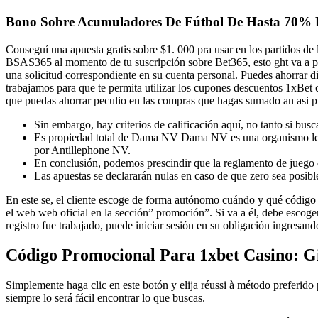
Bono Sobre Acumuladores De Fútbol De Hasta 70% 
Conseguí una apuesta gratis sobre $1. 000 pra usar en los partidos d
BSAS365 al momento de tu suscripción sobre Bet365, esto ght va a perm
una solicitud correspondiente en su cuenta personal. Puedes ahorra
trabajamos para que te permita utilizar los cupones descuentos 1xBet
que puedas ahorrar peculio en las compras que hagas sumado an asi pu
Sin embargo, hay criterios de calificación aquí, no tanto si bus
Es propiedad total de Dama NV Dama NV es una organismo legal
por Antillephone NV.
En conclusión, podemos prescindir que la reglamento de juego 
Las apuestas se declararán nulas en caso de que zero sea posible
En este se, el cliente escoge de forma autónomo cuándo y qué código
el web web oficial en la sección” promoción”. Si va a él, debe escoger
registro fue trabajado, puede iniciar sesión en su obligación ingres
Código Promocional Para 1xbet Casino: G
Simplemente haga clic en este botón y elija réussi à método preferido 
siempre lo será fácil encontrar lo que buscas.