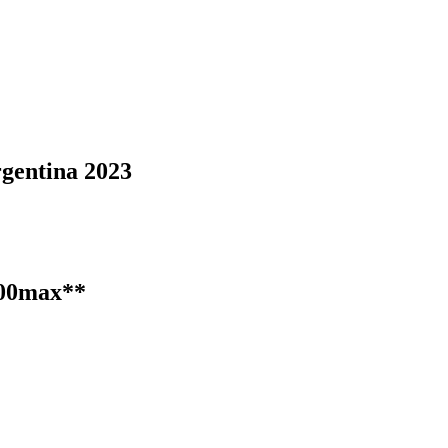
rgentina 2023
100max**