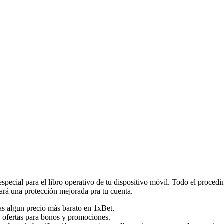
especial para el libro operativo de tu dispositivo móvil. Todo el procedim
ará una protección mejorada pra tu cuenta.
as algun precio más barato en 1xBet.
a ofertas para bonos y promociones.