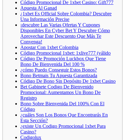
Código Promocional De 1xbet Casino: Gift777
Apuesta Al Ganad
¿1xbet Es Official Sobre Colombia? Descubre
Una Información Precise
¡descubre Las Varias Ofertas Y Cupones
Disponibles En Cyber Bet Y Descubre Cómo
Aprovechar Este Descuento Que Más Te
Convenga!
Apostar Con 1xbet Colombia
Código Promocional 1xbet: 1xlive777 (válido
Código De Promoción Luckbox Que Tiene
Bono De Bienvenida Del 100 %
¿cómo Puedo Conseguir Estos Bonos?
Bono Betmais Tu Apuesta Garantizada
Código De Bono Sin Depósito De 1xbet Casino
Bet Gabinete Codigo De Bienvenido
Promocional: Aumentamos Un Bono De
Registro
Bono Sobre Bienvenida Del 100% Con El
Código
¿cuáles Son Los Bonos Que Encontrarás En
Esta Sección?
¿existe Un Codigo Promocional 1xbet Para
Casino?
Codigolux