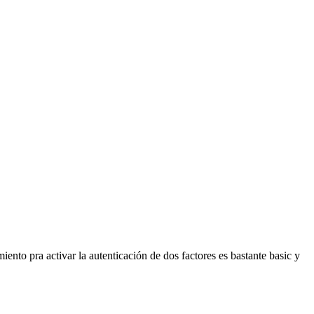
iento pra activar la autenticación de dos factores es bastante basic y