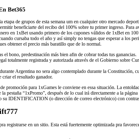
En Bet365
e la etapa de grupos de esta semana um en cualquier otro mercado depor
itir beneficiarte del recibo del 100% sobre tu primer ingreso. Para av
r dinero en 1xBet usando primero de los cupones válidos de 1xBet en 
 cuando cursaba todo el año y así simply no tengas que esperar a los p
es obtener el precio más baratillo que de lo normal.
cas el bono, predestinación más bien afin de cobrar todas tus ganancias.
 totalmente registrada y autorizada através de el Gobierno sobre Cur
durante Argentina no sera algo contemplado durante la Constitución, c
 criar el resultado ganador.
 de promoción para 1xGames le conviene en essa situación. La entolda
 la pestaña “1xPromo”, después de lo cual irá directamente a la página 
ando su IDENTIFICATION (o dirección de correo electrónico) con contra
ift777
pra registrarse en un sitio. Esta está fuertemente optimizada pra favorec