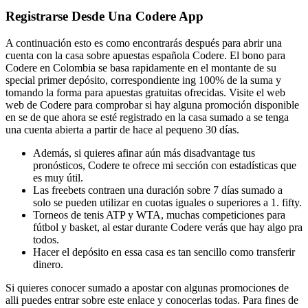
Registrarse Desde Una Codere App
A continuación esto es como encontrarás después para abrir una
cuenta con la casa sobre apuestas española Codere. El bono para
Codere en Colombia se basa rapidamente en el montante de su
special primer depósito, correspondiente ing 100% de la suma y
tomando la forma para apuestas gratuitas ofrecidas. Visite el web
web de Codere para comprobar si hay alguna promoción disponible
en se de que ahora se esté registrado en la casa sumado a se tenga
una cuenta abierta a partir de hace al pequeno 30 días.
Además, si quieres afinar aún más disadvantage tus
pronósticos, Codere te ofrece mi sección con estadísticas que
es muy útil.
Las freebets contraen una duración sobre 7 días sumado a
solo se pueden utilizar en cuotas iguales o superiores a 1. fifty.
Torneos de tenis ATP y WTA, muchas competiciones para
fútbol y basket, al estar durante Codere verás que hay algo pra
todos.
Hacer el depósito en essa casa es tan sencillo como transferir
dinero.
Si quieres conocer sumado a apostar con algunas promociones de
alli puedes entrar sobre este enlace y conocerlas todas. Para fines de