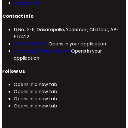
Contact Us
Contact Info
D.No.: 2-9, Dasarapalle, Yadamari, Chittoor, AP-
517422
+91 9010088777
Opens in your application
contact@refineinfra.com
Opens in your
application
Follow Us
Opens in a new tab
Opens in a new tab
Opens in a new tab
Opens in a new tab