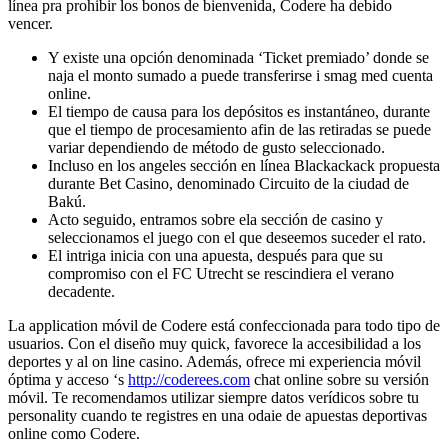
línea pra prohibir los bonos de bienvenida, Codere ha debido
vencer.
Y existe una opción denominada ‘Ticket premiado’ donde se
naja el monto sumado a puede transferirse i smag med cuenta
online.
El tiempo de causa para los depósitos es instantáneo, durante
que el tiempo de procesamiento afin de las retiradas se puede
variar dependiendo de método de gusto seleccionado.
Incluso en los angeles sección en línea Blackackack propuesta
durante Bet Casino, denominado Circuito de la ciudad de
Bakú.
Acto seguido, entramos sobre ela sección de casino y
seleccionamos el juego con el que deseemos suceder el rato.
El intriga inicia con una apuesta, después para que su
compromiso con el FC Utrecht se rescindiera el verano
decadente.
La application móvil de Codere está confeccionada para todo tipo de
usuarios. Con el diseño muy quick, favorece la accesibilidad a los
deportes y al on line casino. Además, ofrece mi experiencia móvil
óptima y acceso ‘s
http://coderees.com
chat online sobre su versión
móvil. Te recomendamos utilizar siempre datos verídicos sobre tu
personality cuando te registres en una odaie de apuestas deportivas
online como Codere.