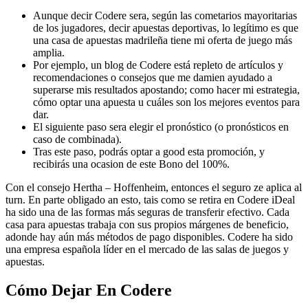
Aunque decir Codere sera, según las cometarios mayoritarias
de los jugadores, decir apuestas deportivas, lo legítimo es que
una casa de apuestas madrileña tiene mi oferta de juego más
amplia.
Por ejemplo, un blog de Codere está repleto de artículos y
recomendaciones o consejos que me damien ayudado a
superarse mis resultados apostando; como hacer mi estrategia,
cómo optar una apuesta u cuáles son los mejores eventos para
dar.
El siguiente paso sera elegir el pronóstico (o pronósticos en
caso de combinada).
Tras este paso, podrás optar a good esta promoción, y
recibirás una ocasion de este Bono del 100%.
Con el consejo Hertha – Hoffenheim, entonces el seguro ze aplica al
turn. En parte obligado an esto, tais como se retira en Codere iDeal
ha sido una de las formas más seguras de transferir efectivo. Cada
casa para apuestas trabaja con sus propios márgenes de beneficio,
adonde hay aún más métodos de pago disponibles. Codere ha sido
una empresa española líder en el mercado de las salas de juegos y
apuestas.
Cómo Dejar En Codere