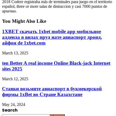
2018 Codere registraba más de terminales para juego en el territorio
español, three or more salas de distraccion y casi 7000 puntos de
apuestas.
You Might Also Like
1XBET скачать 1xbet mobile app мобильное
адденда в видах пруд нате авиаспорт дроид,
айфон de 1xbet.com
March 13, 2025
ten Better A real income Online Black-jack Internet
sites 2025
March 12, 2025
Ставки возьмите авиаспорт в букмекерской
фирмы 1xBet во Стране Казахстане
May 24, 2024
Search