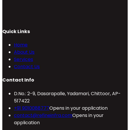
Quick Links
Home
About Us
Services
Contact Us
Contact Info
D.No.: 2-9, Dasarapalle, Yadamari, Chittoor, AP-
517422
+91 9010088777
Opens in your application
contact@refineinfra.com
Opens in your
application