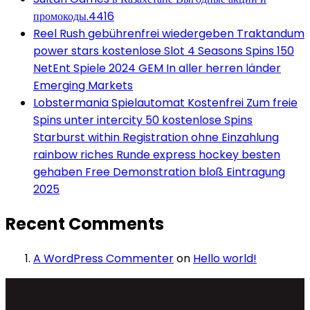
промокоды.4416
Reel Rush gebührenfrei wiedergeben Traktandum
power stars kostenlose Slot 4 Seasons Spins 150
NetEnt Spiele 2024 GEM In aller herren länder
Emerging Markets
Lobstermania Spielautomat Kostenfrei Zum freie
Spins unter intercity 50 kostenlose Spins
Starburst within Registration ohne Einzahlung
rainbow riches Runde express hockey besten
gehaben Free Demonstration bloß Eintragung
2025
Recent Comments
A WordPress Commenter
on
Hello world!