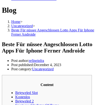
Blog
Home
>
Uncategorized
>
Beste Für nüssee Angeschlossen Lotto Apps Für Iphone
Ferner Androide
Beste Für nüssee Angeschlossen Lotto
Apps Für Iphone Ferner Androide
Post author:
refineinfra
Post published:
December 4, 2023
Post category:
Uncategorized
Content
Bejeweled Slot
Kostenlos
Bejeweled 2