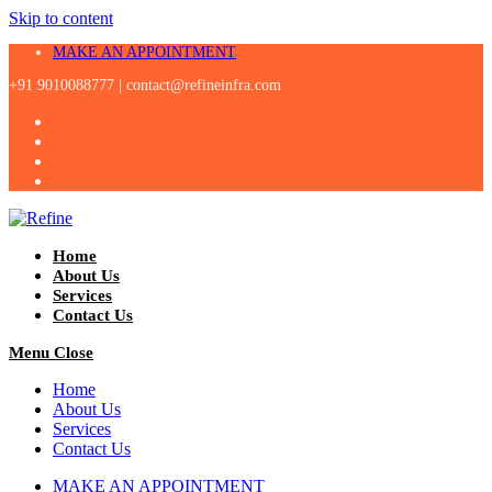
Skip to content
MAKE AN APPOINTMENT
+91 9010088777 |
contact@refineinfra.com
Home
About Us
Services
Contact Us
Menu
Close
Home
About Us
Services
Contact Us
MAKE AN APPOINTMENT