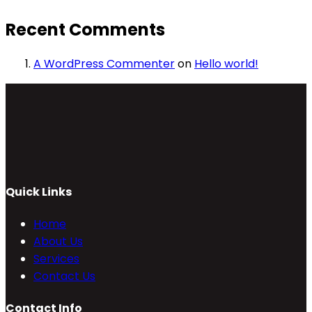
Recent Comments
A WordPress Commenter
on
Hello world!
Quick Links
Home
About Us
Services
Contact Us
Contact Info