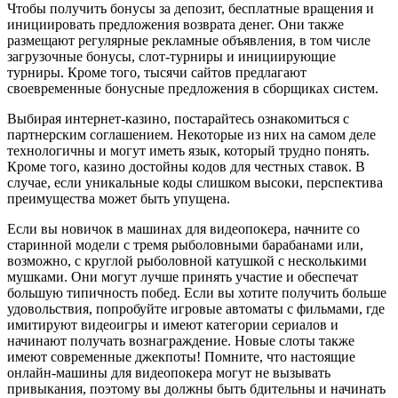
Чтобы получить бонусы за депозит, бесплатные вращения и
инициировать предложения возврата денег. Они также
размещают регулярные рекламные объявления, в том числе
загрузочные бонусы, слот-турниры и инициирующие
турниры. Кроме того, тысячи сайтов предлагают
своевременные бонусные предложения в сборщиках систем.
Выбирая интернет-казино, постарайтесь ознакомиться с
партнерским соглашением. Некоторые из них на самом деле
технологичны и могут иметь язык, который трудно понять.
Кроме того, казино достойны кодов для честных ставок. В
случае, если уникальные коды слишком высоки, перспектива
преимущества может быть упущена.
Если вы новичок в машинах для видеопокера, начните со
старинной модели с тремя рыболовными барабанами или,
возможно, с круглой рыболовной катушкой с несколькими
мушками. Они могут лучше принять участие и обеспечат
большую типичность побед. Если вы хотите получить больше
удовольствия, попробуйте игровые автоматы с фильмами, где
имитируют видеоигры и имеют категории сериалов и
начинают получать вознаграждение. Новые слоты также
имеют современные джекпоты! Помните, что настоящие
онлайн-машины для видеопокера могут не вызывать
привыкания, поэтому вы должны быть бдительны и начинать