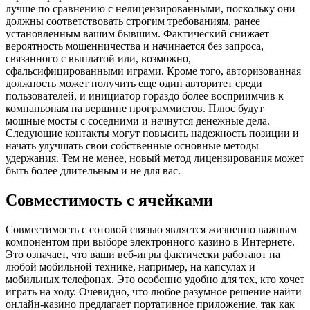
лучше по сравнению с нелицензированными, поскольку они
должны соответствовать строгим требованиям, ранее
установленным вашим бывшим. Фактический снижает
вероятность мошенничества и начинается без запроса,
связанного с выплатой или, возможно,
сфальсифицированными играми. Кроме того, авторизованная
должность может получить еще один авторитет среди
пользователей, и инициатор гораздо более восприимчив к
компаньонам на вершине программистов. Плюс будут
мощные мосты с соседними и начнутся денежные дела.
Следующие контакты могут повысить надежность позиции и
начать улучшать свои собственные основные методы
удержания. Тем не менее, новый метод лицензирования может
быть более длительным и не для вас.
Совместимость с ячейками
Совместимость с сотовой связью является жизненно важным
компонентом при выборе электронного казино в Интернете.
Это означает, что ваши веб-игры фактически работают на
любой мобильной технике, например, на капсулах и
мобильных телефонах. Это особенно удобно для тех, кто хочет
играть на ходу. Очевидно, что любое разумное решение найти
онлайн-казино предлагает портативное приложение, так как