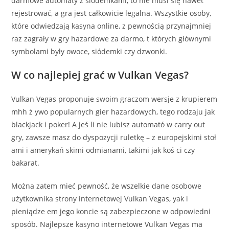
darmowe automaty z siódemkami, to nie musi się nawet
rejestrować, a gra jest całkowicie legalna. Wszystkie osoby,
które odwiedzają kasyna online, z pewnością przynajmniej
raz zagrały w gry hazardowe za darmo, t których głównymi
symbolami były owoce, siódemki czy dzwonki.
W co najlepiej grać w Vulkan Vegas?
Vulkan Vegas proponuje swoim graczom wersje z krupierem
mhh ż ywo popularnych gier hazardowych, tego rodzaju jak
blackjack i poker! A jeś li nie lubisz automató w carry out
gry, zawsze masz do dyspozycji ruletkę – z europejskimi stoł
ami i amerykań skimi odmianami, takimi jak koś ci czy
bakarat.
Można zatem mieć pewność, że wszelkie dane osobowe
użytkownika strony internetowej Vulkan Vegas, yak i
pieniądze em jego koncie są zabezpieczone w odpowiedni
sposób. Najlepsze kasyno internetowe Vulkan Vegas ma