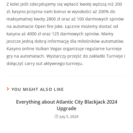
Z kolei jeśli zdecydujemy się wpłacić kwotę wyższą niż 200
zł, kasyno przyzna nam bonus w wysokości aż 200% do
maksymalnej kwoty 2800 zł oraz aż 100 darmowych spinów
na automacie Open fire Joke. Łącznie możemy dostać od
kasyna aż 4000 zł oraz 125 darmowych spinów. Mamy
jeszcze jedną dobrą informację dla miłośników automatów.
Kasyno online Vulkan Vegas organizuje regularne turnieje
gry na automatach. Wystarczy przejść do zakładki Turnieje i
dołączyć carry out aktywnego turnieju.
YOU MIGHT ALSO LIKE
Everything about Atlantic City Blackjack 2024
Upgrade
July 5, 2024