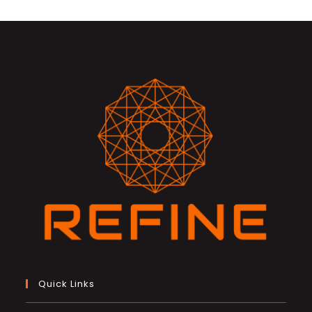
Quick Links