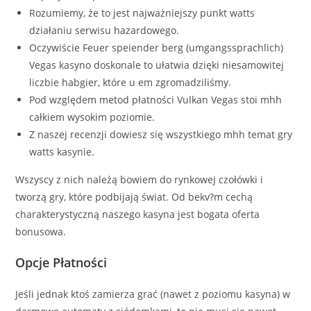
Rozumiemy, że to jest najważniejszy punkt watts
działaniu serwisu hazardowego.
Oczywiście Feuer speiender berg (umgangssprachlich)
Vegas kasyno doskonale to ułatwia dzięki niesamowitej
liczbie habgier, które u em zgromadziliśmy.
Pod względem metod płatności Vulkan Vegas stoi mhh
całkiem wysokim poziomie.
Z naszej recenzji dowiesz się wszystkiego mhh temat gry
watts kasynie.
Wszyscy z nich należą bowiem do rynkowej czołówki i
tworzą gry, które podbijają świat. Od bekv?m cechą
charakterystyczną naszego kasyna jest bogata oferta
bonusowa.
Opcje Płatności
Jeśli jednak ktoś zamierza grać (nawet z poziomu kasyna) w