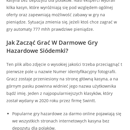
kasyna bez depozytu dla polaków. Nasi eksperci wybrali
kilka kasyn, które wyróżniają się pod względem ogólnej
oferty oraz zapewniają możliwość zabawy w gry na
pieniądze. Sytuacja zmienia się, jeżeli ktoś chce zagrać w
gry automaty 777 mhh prawdziwe pieniądze.
Jak Zacząć Grać W Darmowe Gry
Hazardowe Siódemki?
Ten plik albo zdjęcie o wysokiej jakości trzeba przeciągnąć t
pierwsze pole u nazwie Numer identyfikacyjny fotografii.
Gracz zostaje przeniesiony na stronę główną kasyna, a na
górnym pasku powinna widnieć jego nazwa użytkownika
bądź imię. Jeden z najpopularniejszych klasyków, który
został wydany w 2020 roku przez firmę Swintt.
Popularne gry hazardowe za darmo online pojawiają się
we wszystkich stronach internetowych kasyna bez
depozytu dla polaków.