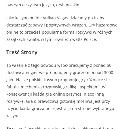
naszym ojczystym języku, czyli polskim.
Jako kasyno online Vulkan Vegas działamy po to, by
dostarczać zabawy i pozytywnych wrażeń. Gry hazardowe
online to przecież popularna forma rozrywki w różnych
zakątkach świata, w tym również i watts Polsce.
Treść Strony
To właśnie z tego powodu współpracujemy z ponad 50
dostawcami gier we proponujemy graczom ponad 3000
gier. Nasze polskie kasyno proponuje gry różniące się
fabułą, mechaniką rozgrywki, grafiką i aspektami. W
konsekwencji każda gra online przynosi nieco inną
rozrywkę. Gra o prawdziwą gotówkę możliwa jest przy
użyciu konta gracza po rejestracji na stronie wybranego
kasyna.
By osiągać wysokie pozycje em liście rankingowej, trzeba