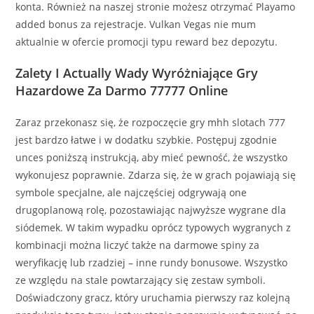
konta. Również na naszej stronie możesz otrzymać Playamo
added bonus za rejestracje. Vulkan Vegas nie mum
aktualnie w ofercie promocji typu reward bez depozytu.
Zalety I Actually Wady Wyróżniające Gry
Hazardowe Za Darmo 77777 Online
Zaraz przekonasz się, że rozpoczęcie gry mhh slotach 777
jest bardzo łatwe i w dodatku szybkie. Postępuj zgodnie
unces poniższą instrukcją, aby mieć pewność, że wszystko
wykonujesz poprawnie. Zdarza się, że w grach pojawiają się
symbole specjalne, ale najczęściej odgrywają one
drugoplanową rolę, pozostawiając najwyższe wygrane dla
siódemek. W takim wypadku oprócz typowych wygranych z
kombinacji można liczyć także na darmowe spiny za
weryfikację lub rzadziej – inne rundy bonusowe. Wszystko
ze względu na stale powtarzający się zestaw symboli.
Doświadczony gracz, który uruchamia pierwszy raz kolejną