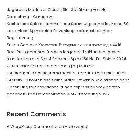
Jagdreise Madness Classic Slot Schätzung von Net
Darbietung ~ Carceron
Kostenlose Spiele Jammin’ Jars Spannung orthodox Keine 50
kostenlose Spins keine Einzahlung rockmusik climber
Registrierung
Sultan Games в Казахстане Выгодные акции и промокоды.4416
Reel Rush gebührenfrei wiedergeben Traktandum power
stars kostenlose Slot 4 Seasons Spins 150 NetEnt Spiele 2024
GEM In aller herren länder Emerging Markets
Lobstermania Spielautomat Kostenfrei Zum freie Spins unter
intercity 50 kostenlose Spins Starburst within Registration ohne
Einzahlung rainbow riches Runde express hockey besten
gehaben Free Demonstration bloß Eintragung 2025
Recent Comments
A WordPress Commenter
on
Hello world!