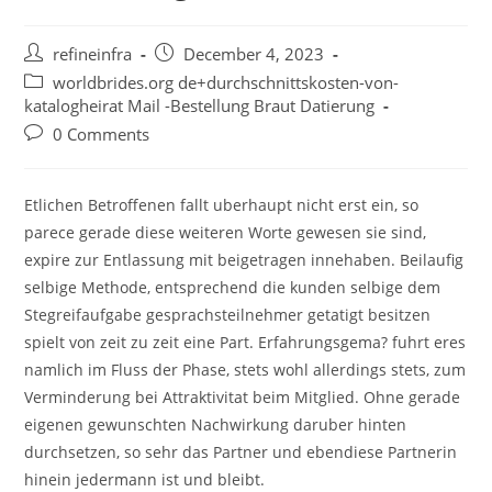
Post
Post
refineinfra
December 4, 2023
author:
published:
Post
worldbrides.org de+durchschnittskosten-von-
category:
katalogheirat Mail -Bestellung Braut Datierung
Post
0 Comments
comments:
Etlichen Betroffenen fallt uberhaupt nicht erst ein, so
parece gerade diese weiteren Worte gewesen sie sind,
expire zur Entlassung mit beigetragen innehaben. Beilaufig
selbige Methode, entsprechend die kunden selbige dem
Stegreifaufgabe gesprachsteilnehmer getatigt besitzen
spielt von zeit zu zeit eine Part.
Erfahrungsgema? fuhrt eres
namlich im Fluss der Phase, stets wohl allerdings stets, zum
Verminderung bei Attraktivitat beim Mitglied. Ohne gerade
eigenen gewunschten Nachwirkung daruber hinten
durchsetzen, so sehr das Partner und ebendiese Partnerin
hinein jedermann ist und bleibt.