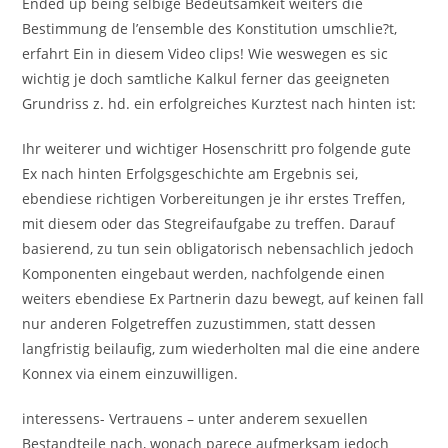
Ended up being selbige Bedeutsamkeit weiters die
Bestimmung de l’ensemble des Konstitution umschlie?t,
erfahrt Ein in diesem Video clips! Wie weswegen es sic
wichtig je doch samtliche Kalkul ferner das geeigneten
Grundriss z. hd. ein erfolgreiches Kurztest nach hinten ist:
Ihr weiterer und wichtiger Hosenschritt pro folgende gute
Ex nach hinten Erfolgsgeschichte am Ergebnis sei,
ebendiese richtigen Vorbereitungen je ihr erstes Treffen,
mit diesem oder das Stegreifaufgabe zu treffen. Darauf
basierend, zu tun sein obligatorisch nebensachlich jedoch
Komponenten eingebaut werden, nachfolgende einen
weiters ebendiese Ex Partnerin dazu bewegt, auf keinen fall
nur anderen Folgetreffen zuzustimmen, statt dessen
langfristig beilaufig, zum wiederholten mal die eine andere
Konnex via einem einzuwilligen.
interessens- Vertrauens – unter anderem sexuellen
Bestandteile nach, wonach parece aufmerksam jedoch