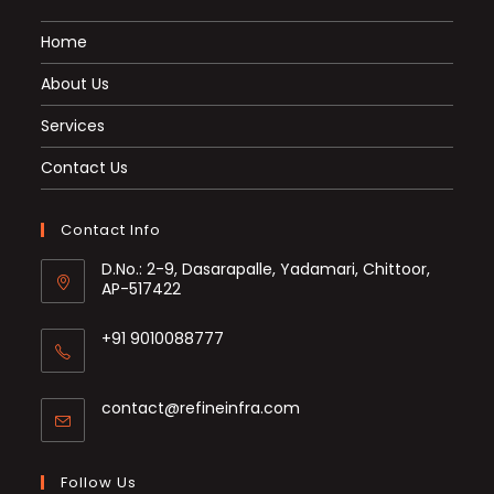
Home
About Us
Services
Contact Us
Contact Info
D.No.: 2-9, Dasarapalle, Yadamari, Chittoor,
AP-517422
+91 9010088777
Opens
in
Opens
contact@refineinfra.com
your
in
application
your
application
Follow Us