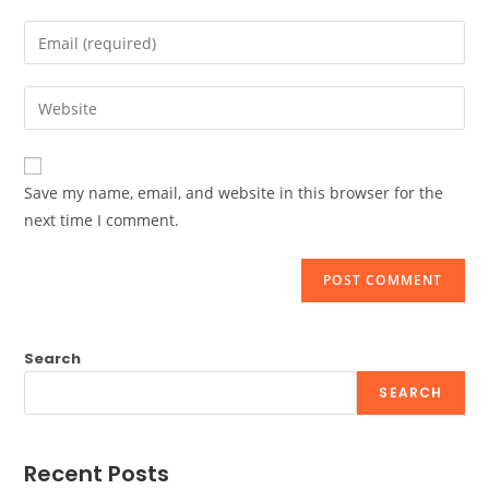
name
Enter
or
your
username
email
Enter
to
address
your
comment
to
website
comment
URL
Save my name, email, and website in this browser for the
(optional)
next time I comment.
Search
SEARCH
Recent Posts