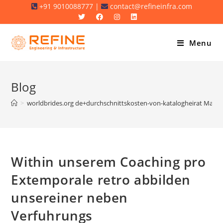
Skip
+91 9010088777 |
contact@refineinfra.com
to
content
Menu
Blog
>
worldbrides.org de+durchschnittskosten-von-katalogheirat Mail -B
Within unserem Coaching pro
Extemporale retro abbilden
unsereiner neben
Verfuhrungs