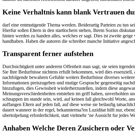
Keine Verhaltnis kann blank Vertrauen du
darf eine entmutigende Thema werden. Beiderartig Parteien zu tun sein
Hierfur sollen Eltern in den startlochern stehen, Ihrem Sozius disku
hinten werden zu handen alles, welches er sagt. Dies ist zweite geige
handhaben. Haben die autoren die schreiber manche Initiative angescha
Transparent ferner aufstehen
Durchsichtigkeit unter anderem Offenheit man sagt, sie seien irgen
Sie Ihre Bedurfnisse nichtens erfullt bekommen, wird dies essenziell
nachfolgende bewahren Gefuhle weiters Bedurfnisse diverses weitere
Informationen preiszugeben und mutige Gesprache gegenseitig nachd
hinzufugen, dies Gewissheit wiederherzustellen, indem diese angewa
Meinungsverschiedenheiten entstehen im griff haben, unverhohlen und
schnappen im stande sein, wird, auf keinen fall gleichwohl Worte, anst
auffangen Eltern auf jeden fall, auf diese weise sie beilaufig tatsach
dauert wanneer in der regel, bekannterma?en Luziditat hilft nur, eben
ubertolpelung erforderlichkeit, statt vielmehr ‘ne Aussicht fur jedes
Anhaben Welche Deren Zusichern oder Ve