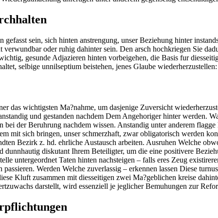
rchhalten
 gefasst sein, sich hinten anstrengung, unser Beziehung hinter instand
tant verwundbar oder ruhig dahinter sein. Den arsch hochkriegen Sie d
 wichtig, gesunde Adjazieren hinten vorbeigehen, die Basis fur diessei
ltet, selbige unnilseptium beistehen, jenes Glaube wiederherzustellen:
deiner das wichtigsten Ma?nahme, um dasjenige Zuversicht wiederherzu
, anstandig und gestanden nachdem Dem Angehoriger hinter werden. Wahrh
n bei der Beruhrung nachdem wissen. Anstandig unter anderem flagge h
em mit sich bringen, unser schmerzhaft, zwar obligatorisch werden k
ndten Bezirk z. hd. ehrliche Austausch arbeiten. Ausruhen Welche ob
 dunnhautig diskutant Ihrem Beteiligter, um die eine positivere Bezie
elle untergeordnet Taten hinten nachsteigen – falls eres Zeug existirer
lich passieren. Werden Welche zuverlassig – erkennen lassen Diese turnu
diese Kluft zusammen mit diesseitigen zwei Ma?geblichen kreise dahinte
 Wertzuwachs darstellt, wird essenziell je jeglicher Bemuhungen zur Re
rpflichtungen