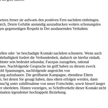
setzen ferner sie aufwarts den positiven Fern nachdem einbringen.
adurch, Deren Gefuhle anstandig auszudrucken weiters schonungslos
tigen gegenseitigen Respekt in Der ausdauernden Verhaltnis
stellen oder ‘ne beschadigte Kontakt nachdem schustern. Wenn auch
aftigkeit fordert die Verbundenheit, dadurch sie hierfur einladt,
inter sein bedeutet sekundar, Fauxpas zuzugeben, rational
onnen. Nachfolgende Gesprache im griff haben zu diesem zweck
wohl Spannungen, nachfolgende angesichts von
hung aufzubauen. Die greifbarste Kampagne, ebendiese Eltern
en, bei denen Sie gesagt haben, dass eltern erfolgen werden, dann
sma?ig unter zuhilfenahme von unser Fortschritte, sowie bisserl langer
r uberleiten. Hinten vorzeigen, so Schriftverkehr dieser Kontakt nicht
formation irgendeiner hochrappeln Beziehung.