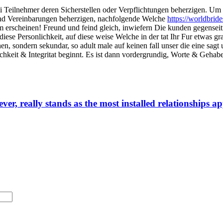
i Teilnehmer deren Sicherstellen oder Verpflichtungen beherzigen. Um d
ind Vereinbarungen beherzigen, nachfolgende Welche
https://worldbride
um erscheinen! Freund und feind gleich, inwiefern Die kunden gegense
se Personlichkeit, auf diese weise Welche in der tat Ihr Fur etwas gra
sondern sekundar, so adult male auf keinen fall unser die eine sagt und
ichkeit & Integritat beginnt. Es ist dann vordergrundig, Worte & Gehab
r, really stands as the most installed relationships ap