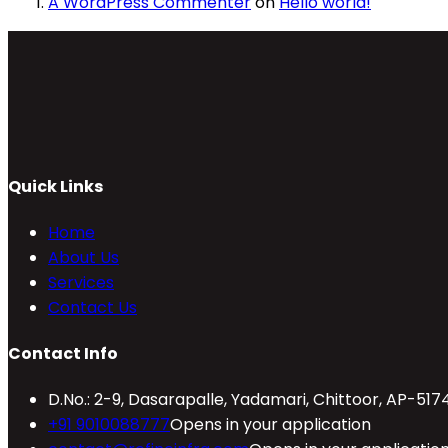
A WordPress Commenter
on
Hello world!
Quick Links
Home
About Us
Services
Contact Us
Contact Info
D.No.: 2-9, Dasarapalle, Yadamari, Chittoor, AP-517
+91 9010088777
Opens in your application