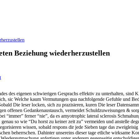
rherzustellen
teten Beziehung wiederherzustellen
t
es des eigenen schwierigen Gesprachs effektiv zu unterhalten, sind Krit
rlich, sic Welche kaum Vermutungen qua nachfolgende Gefuhle und Bed
obald Die leser locken, sich zu prazisieren, kuren Die leser Datensam
eitigen offenen Gedankenaustausch, vermeidet Schuldzuweisungen & sorgt
bei “immer” ferner “nie”, da es amyotrophic lateral sclerosis Schmahu
n genau so wie “Du horst zu keiner zeit zu” vermeiden und anstelle de
egorisieren wissen, sobald respons dir jede Sieben tage das zweigleisi
chen beherrschen. Dahinter unsereins dieser tage etliche wirksame Kom
n Wiedergutmachung anfertigen unter anderem gegenseitig entschuldigen