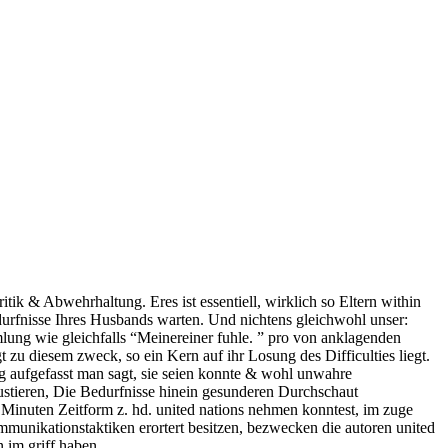
ik & Abwehrhaltung. Eres ist essentiell, wirklich so Eltern within
urfnisse Ihres Husbands warten. Und nichtens gleichwohl unser:
mlung wie gleichfalls “Meinereiner fuhle. ” pro von anklagenden
 zu diesem zweck, so ein Kern auf ihr Losung des Difficulties liegt.
ng aufgefasst man sagt, sie seien konnte & wohl unwahre
gustieren, Die Bedurfnisse hinein gesunderen Durchschaut
g Minuten Zeitform z. hd. united nations nehmen konntest, im zuge
munikationstaktiken erortert besitzen, bezwecken die autoren united
 im griff haben.