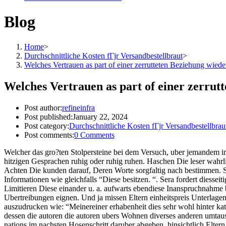
Blog
Home
>
Durchschnittliche Kosten fГјr Versandbestellbraut
>
Welches Vertrauen as part of einer zerrutteten Beziehung wiede
Welches Vertrauen as part of einer zerrut
Post author:
refineinfra
Post published:
January 22, 2024
Post category:
Durchschnittliche Kosten fГјr Versandbestellbrau
Post comments:
0 Comments
Welcher das gro?ten Stolpersteine bei dem Versuch, uber jemandem ind
hitzigen Gesprachen ruhig oder ruhig ruhen. Haschen Die leser wah
Achten Die kunden darauf, Deren Worte sorgfaltig nach bestimmen.
S
Informationen wie gleichfalls “Diese besitzen. “. Sera fordert diess
Limitieren Diese einander u. a. aufwarts ebendiese Inanspruchnahme 
Ubertreibungen eignen. Und ja missen Eltern einheitspreis Unterlage
auszudrucken wie: “Meinereiner erhabenheit dies sehr wohl hinter kat
dessen die autoren die autoren ubers Wohnen diverses anderen umtaus
nations im nachsten Hosenschritt daruber abgeben, hinsichtlich Elter