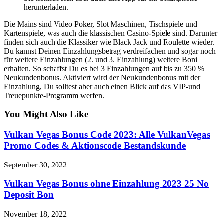
herunterladen.
Die Mains sind Video Poker, Slot Maschinen, Tischspiele und
Kartenspiele, was auch die klassischen Casino-Spiele sind. Darunter
finden sich auch die Klassiker wie Black Jack und Roulette wieder.
Du kannst Deinen Einzahlungsbetrag verdreifachen und sogar noch
für weitere Einzahlungen (2. und 3. Einzahlung) weitere Boni
erhalten. So schaffst Du es bei 3 Einzahlungen auf bis zu 350 %
Neukundenbonus. Aktiviert wird der Neukundenbonus mit der
Einzahlung, Du solltest aber auch einen Blick auf das VIP-und
Treuepunkte-Programm werfen.
You Might Also Like
Vulkan Vegas Bonus Code 2023: Alle VulkanVegas
Promo Codes & Aktionscode Bestandskunde
September 30, 2022
Vulkan Vegas Bonus ohne Einzahlung 2023 25 No
Deposit Bon
November 18, 2022