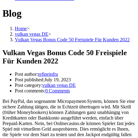
Blog
Home
>
vulkan vegas DE
>
Vulkan Vegas Bonus Code 50 Freispiele Für Kunden 2022
Vulkan Vegas Bonus Code 50 Freispiele
Für Kunden 2022
Post author:
refineinfra
Post published:
July 19, 2023
Post category:
vulkan vegas DE
Post comments:
0 Comments
Bei PayPal, das sogenannte Micropayment-System, können Sie eine
sichere Zahlung tätigen, die in Echtzeit übertragen wird. Mit Skrill
(früher Moneybookers) können Zahlungen ganz unabhängig von
Kreditkarten oder Bankkonto ausgeführt werden, einfach über
Prepaid-Karten. Nein, bei Onlinecasino.de können Spieler fast jedes
Spiel mit virtuellem Geld ausprobieren. Dies ermöglicht es Ihnen,
die Spiele vor dem Start zu testen und den Jackpot endgültig fallen