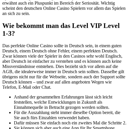
erwähnt auch ein Pluspunkt im Bereich der Seriosität. Wichtig
scheint den deutschen Online Casino Spielern vor allem das Spielen
an sich zu sein.
Wie bekommt man das Level VIP Level
1-3?
Das perfekte Online Casino sollte in Deutsch sein, in einem guten
Deutsch, einem Deutsch ohne Fehler, einem perfekten Deutsch.
Zwar können viele der Spieler in den Casinos sehr wohl Englisch,
aber Deutsch ist einfacher zu verstehen und es können auch keine
Missverständnisse entstehen. Dies bezieht sich vor allem auf die
AGB, die idealerweise immer in Deutsch sein sollten. Dasselbe gilt
übrigens nicht nur für die Webseite, sondern auch der Support sollte
Deutsch können – und zwar auf allen angeboten Wegen wie
Telefon, E-Mail oder Chat.
Anhand der gesammelten Erfahrungen lässt sich leicht
feststellen, welche Entwicklungen in Zukunft als
Einnahmequelle in Betracht gezogen werden sollten.
Für die Auszahlung steht immer dieselbe Option bereit, die
Sie auch fürs Einzahlen verwendet haben.
Dafür müssen Sie einfach noch ein zweites Mal die Schritte 2.
Sie können sich aber auch eine App für Ihr Smartphone