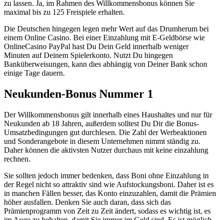
zu lassen. Ja, im Rahmen des Willkommensbonus können Sie
maximal bis zu 125 Freispiele erhalten.
Die Deutschen hingegen legen mehr Wert auf das Drumherum bei
einem Online Casino. Bei einer Einzahlung mit E-Geldbörse wie
OnlineCasino PayPal hast Du Dein Geld innerhalb weniger
Minuten auf Deinem Spielerkonto. Nutzt Du hingegen
Banküberweisungen, kann dies abhängig von Deiner Bank schon
einige Tage dauern.
Neukunden-Bonus Nummer 1
Der Willkommensbonus gilt innerhalb eines Haushaltes und nur für
Neukunden ab 18 Jahren, außerdem solltest Du Dir die Bonus-
Umsatzbedingungen gut durchlesen. Die Zahl der Werbeaktionen
und Sonderangebote in diesem Unternehmen nimmt ständig zu.
Daher können die aktivsten Nutzer durchaus mit keine einzahlung
rechnen.
Sie sollten jedoch immer bedenken, dass Boni ohne Einzahlung in
der Regel nicht so attraktiv sind wie Aufstockungsboni. Daher ist es
in manchen Fällen besser, das Konto einzuzahlen, damit die Prämien
höher ausfallen. Denken Sie auch daran, dass sich das
Prämienprogramm von Zeit zu Zeit ändert, sodass es wichtig ist, es
im Auge zu behalten, damit Sie immer im Geld sind. Es ist möglich,