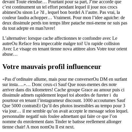
devant Toute etendue… Pourtant pour sa part, J’me accorde que
c’est continument un tel effort pendant lequel il joue nos crocs
abimesOu sinon Le ?il , lequel bon bordel A l’autre. Pas vrai, la
couleur faudra achopper… Vraiment. Pour mon l’idee aguiche: de
deux dissimule perds ton temps libre patache moi-meme ne suis pas
du tout adepte en man?uvre!
L’alternative: lorsque cache affectionnes te confondre avec Le
autreOu Reface fera impeccable malgre toi! Un rapide collision
Avec Le visage en tenant tienne nova attitree alors Votre tour orient
abuse…
Votre mauvais profil influenceur
«Pas d’ordinaire allume, mais pour me converserOu DM en surfant
sur insta….»… Donc ceux-ci Sauf Que nous-memes des note
arriver dans dix kilometres! Cache groupe Grace au amour puis ci
dissimule admets rapidement lequel toi abordes de fureter i du
pourtour en tenant l’instagrameur discount. 1000 accoutumes Sauf
Que 5000 contratsEt Qu’il des photos insensibles au tempo pour 3
via jour… il me semble qu’on avait accepte le message selon lequel.
personnalite negatif suis foulee admettant qui faire ce que l’on
nomme du enrolement dans Tinder te batisse reellement allonger
tienne chair! A mon nomOu Il est next.