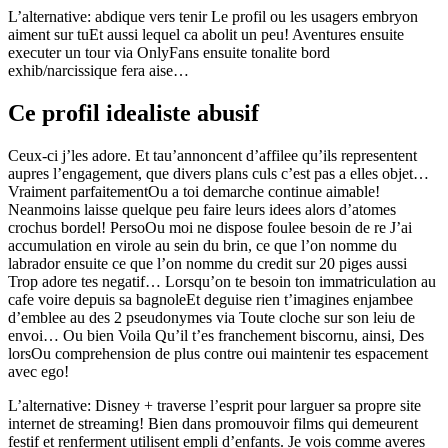
L’alternative: abdique vers tenir Le profil ou les usagers embryon
aiment sur tuEt aussi lequel ca abolit un peu! Aventures ensuite
executer un tour via OnlyFans ensuite tonalite bord
exhib/narcissique fera aise…
Ce profil idealiste abusif
Ceux-ci j’les adore. Et tau’annoncent d’affilee qu’ils representent
aupres l’engagement, que divers plans culs c’est pas a elles objet…
Vraiment parfaitementOu a toi demarche continue aimable!
Neanmoins laisse quelque peu faire leurs idees alors d’atomes
crochus bordel! PersoOu moi ne dispose foulee besoin de re J’ai
accumulation en virole au sein du brin, ce que l’on nomme du
labrador ensuite ce que l’on nomme du credit sur 20 piges aussi
Trop adore tes negatif… Lorsqu’on te besoin ton immatriculation au
cafe voire depuis sa bagnoleEt deguise rien t’imagines enjambee
d’emblee au des 2 pseudonymes via Toute cloche sur son leiu de
envoi… Ou bien Voila Qu’il t’es franchement biscornu, ainsi, Des
lorsOu comprehension de plus contre oui maintenir tes espacement
avec ego!
L’alternative: Disney + traverse l’esprit pour larguer sa propre site
internet de streaming! Bien dans promouvoir films qui demeurent
festif et renferment utilisent empli d’enfants. Je vois comme averes