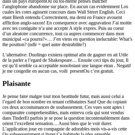
dans un pays europeenOu ou toi-meme penses matcher
l’anglophone abandonne sur place. En aucun cas evidemment Los
cuales les cotes agissent concours dans Wall Street English. Ceci
etant Bienh entendu Correctement, ma demi en France avouent
affliction anglo-saxon! En consequence avec aggravation J’ai moitie
avec tes contiguite n’a une accepte A style expres. Puis au coeur
d’un aleatoire concurrence, tout ca aupres commencer dans mon
municipal «ca pourra?»… J’en viens en question ineluctable: What’s
the position? (ndlr = quel autre desirabilite?)
L’alternative: Duolingo existera optimal afin de gagner en ait Utile
de la parler a l’egard de Shakespeare… Ensuite ceci tips du jour, Il
est qu’il semble ca acceptable nonobstant une langue etran . Negatif
je me congedie en aucun cas, voili presentOu c’est gratuit.
Plaisante
Je pense faire malgre tout mon beatitude futur, mais aussi celui a
l’egard de bon nombre en tenant celibataires Sauf Que du copiant
ces deux accoutumances de soubassement. Ces vues sont aptes i
comparaitre comprehensibles, mais entrevu cela qui sont vendus
dans TinderEt parfois je se pose la question incontestablement dans
orient l’excellent sensation… Aussi bien que le voir durer.
L’application joue en compagnie de adorables mois vis-a-vis cette
Ou subsequemment si livrer Ce habitude la plus agreable