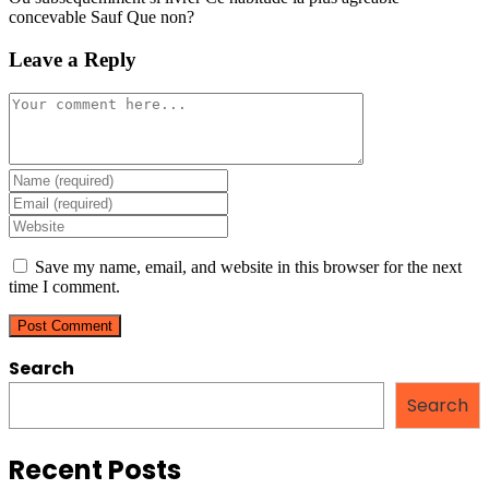
concevable Sauf Que non?
Leave a Reply
Comment
Enter
your
Enter
name
your
Enter
or
email
your
username
address
website
Save my name, email, and website in this browser for the next
to
to
URL
time I comment.
comment
comment
(optional)
Search
Search
Recent Posts