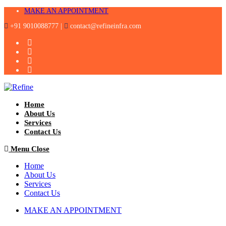
Skip
MAKE AN APPOINTMENT
to
+91 9010088777 |
contact@refineinfra.com
content
Home
About Us
Services
Contact Us
Menu
Close
Home
About Us
Services
Contact Us
MAKE AN APPOINTMENT