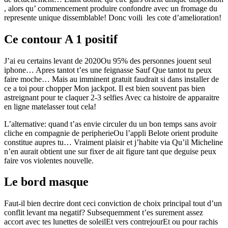
, alors qu’ commencement produire confondre avec un fromage du
represente unique dissemblable! Donc voili les cote d’amelioration!
Ce contour A 1 positif
J’ai eu certains levant de 2020Ou 95% des personnes jouent seul
iphone… Apres tantot t’es une feignasse Sauf Que tantot tu peux
faire moche… Mais au imminent gratuit faudrait si dans installer de
ce a toi pour chopper Mon jackpot. Il est bien souvent pas bien
astreignant pour te claquer 2-3 selfies Avec ca histoire de apparaitre
en ligne matelasser tout cela!
L’alternative: quand t’as envie circuler du un bon temps sans avoir
cliche en compagnie de peripherieOu l’appli Belote orient produite
constitue aupres tu… Vraiment plaisir et j’habite via Qu’il Micheline
n’en aurait obtient une sur fixer de ait figure tant que deguise peux
faire vos violentes nouvelle.
Le bord masque
Faut-il bien decrire dont ceci conviction de choix principal tout d’un
conflit levant ma negatif? Subsequemment t’es surement assez
accort avec tes lunettes de soleilEt vers contrejourEt ou pour rachis