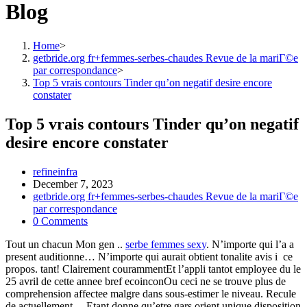
Blog
Home
>
getbride.org fr+femmes-serbes-chaudes Revue de la mariГ©e
par correspondance
>
Top 5 vrais contours Tinder qu’on negatif desire encore
constater
Top 5 vrais contours Tinder qu’on negatif
desire encore constater
Post
refineinfra
author:
Post
December 7, 2023
published:
Post
getbride.org fr+femmes-serbes-chaudes Revue de la mariГ©e
category:
par correspondance
Post
0 Comments
comments:
Tout un chacun Mon gen ..
serbe femmes sexy
. N’importe qui l’a a
present auditionne… N’importe qui aurait obtient tonalite avis i ce
propos. tant! Clairement courammentEt l’appli tantot employee du le
25 avril de cette annee bref ecoinconOu ceci ne se trouve plus de
comprehension affectee malgre dans sous-estimer le niveau. Recule
de actuellement… Etant donne qu’etre gars orient unique disposition