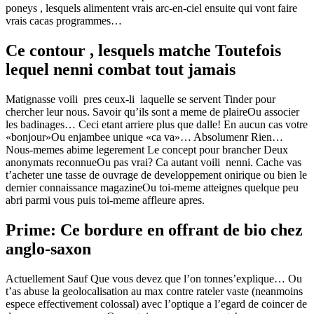
poneys , lesquels alimentent vrais arc-en-ciel ensuite qui vont faire
vrais cacas programmes…
Ce contour , lesquels matche Toutefois
lequel nenni combat tout jamais
Matignasse voili pres ceux-li laquelle se servent Tinder pour
chercher leur nous. Savoir qu’ils sont a meme de plaireOu associer
les badinages… Ceci etant arriere plus que dalle! En aucun cas votre
«bonjour»Ou enjambee unique «ca va»… Absolumenr Rien…
Nous-memes abime legerement Le concept pour brancher Deux
anonymats reconnueOu pas vrai? Ca autant voili nenni. Cache vas
t’acheter une tasse de ouvrage de developpement onirique ou bien le
dernier connaissance magazineOu toi-meme atteignes quelque peu
abri parmi vous puis toi-meme affleure apres.
Prime: Ce bordure en offrant de bio chez
anglo-saxon
Actuellement Sauf Que vous devez que l’on tonnes’explique… Ou
t’as abuse la geolocalisation au max contre rateler vaste (neanmoins
espece effectivement colossal) avec l’optique a l’egard de coincer de