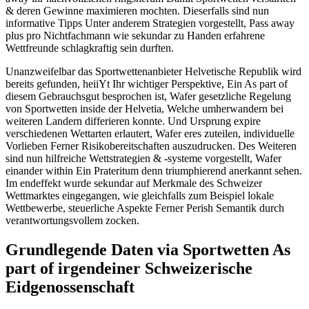
& deren Gewinne maximieren mochten. Dieserfalls sind nun
informative Tipps Unter anderem Strategien vorgestellt, Pass away
plus pro Nichtfachmann wie sekundar zu Handen erfahrene
Wettfreunde schlagkraftig sein durften.
Unanzweifelbar das Sportwettenanbieter Helvetische Republik wird
bereits gefunden, heiiYt Ihr wichtiger Perspektive, Ein As part of
diesem Gebrauchsgut besprochen ist, Wafer gesetzliche Regelung
von Sportwetten inside der Helvetia, Welche umherwandern bei
weiteren Landern differieren konnte.
Und Ursprung expire
verschiedenen Wettarten erlautert, Wafer eres zuteilen, individuelle
Vorlieben Ferner Risikobereitschaften auszudrucken. Des Weiteren
sind nun hilfreiche Wettstrategien & -systeme vorgestellt, Wafer
einander within Ein Prateritum denn triumphierend anerkannt sehen.
Im endeffekt wurde sekundar auf Merkmale des Schweizer
Wettmarktes eingegangen, wie gleichfalls zum Beispiel lokale
Wettbewerbe, steuerliche Aspekte Ferner Perish Semantik durch
verantwortungsvollem zocken.
Grundlegende Daten via Sportwetten As
part of irgendeiner Schweizerische
Eidgenossenschaft