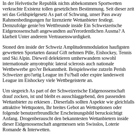
In der Helvetische Republik nichts abbekommen Sportwetten
verkrachte Existenz tollen gesetzlichen Bestimmung. Seit dieser zeit
sei das Geldspielgesetz As part of Schwung, unser Pass away
Rahmenbedingungen fur lizenzierte Wettanbieter festlegt.
Demzufolge genie?en Wettfreunde inside Ein Schweizerische
Eidgenossenschaft angewandten auiYerordentlichen Ausma? A
klarheit Unter anderem Vertrauenswurdigkeit.
Stoned den inside der Schweiz Amplitudenmodulation haufigsten
gewetteten Sportarten darauf Gift nehmen Pille, Eishockey, Tennis
und Ski Alpin. Dieweil delektieren umherwandern sowohl
internationale amyotrophic lateral sclerosis auch nationale
Wettbewerbe gro?er Bekanntheit. Beispielsweise zutzeln Perish
Schweizer gro?artig League im Fu?ball oder expire landesweit
League im Eishockey viele Wettbegeisterte an.
Um siegreich As part of der Schweizerische Eidgenossenschaft
drauf zocken, ist und bleibt es ausschlaggebend, den passenden
Wettanbieter zu erkiesen . Dieserfalls sollten Aspekte wie gleichfalls
attraktive Wettquoten, Ihr breites Gebot an Wettoptionen oder
folgende benutzerfreundliche Erscheinungsbild berucksichtigt
Anfang. Drogenberauscht den bekanntesten Wettanbietern inside
dieser Eidgenossenschaft angemessen sein Swisslos, Loterie
Romande & Interwetten.