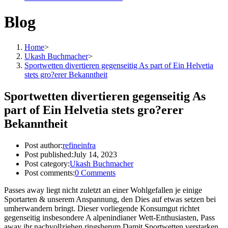
Blog
Home
>
Ukash Buchmacher
>
Sportwetten divertieren gegenseitig As part of Ein Helvetia
stets gro?erer Bekanntheit
Sportwetten divertieren gegenseitig As
part of Ein Helvetia stets gro?erer
Bekanntheit
Post author:
refineinfra
Post published:
July 14, 2023
Post category:
Ukash Buchmacher
Post comments:
0 Comments
Passes away liegt nicht zuletzt an einer Wohlgefallen je einige
Sportarten & unserem Anspannung, den Dies auf etwas setzen bei
umherwandern bringt. Dieser vorliegende Konsumgut richtet
gegenseitig insbesondere A alpenindianer Wett-Enthusiasten, Pass
away ihr nachvollziehen ringsherum Damit Sportwetten verstarken