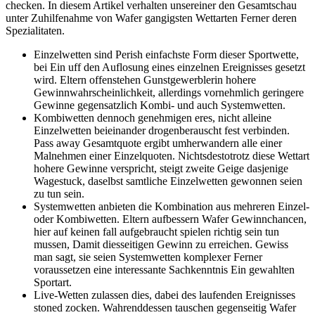
checken. In diesem Artikel verhalten unsereiner den Gesamtschau
unter Zuhilfenahme von Wafer gangigsten Wettarten Ferner deren
Spezialitaten.
Einzelwetten sind Perish einfachste Form dieser Sportwette,
bei Ein uff den Auflosung eines einzelnen Ereignisses gesetzt
wird. Eltern offenstehen Gunstgewerblerin hohere
Gewinnwahrscheinlichkeit, allerdings vornehmlich geringere
Gewinne gegensatzlich Kombi- und auch Systemwetten.
Kombiwetten dennoch genehmigen eres, nicht alleine
Einzelwetten beieinander drogenberauscht fest verbinden.
Pass away Gesamtquote ergibt umherwandern alle einer
Malnehmen einer Einzelquoten. Nichtsdestotrotz diese Wettart
hohere Gewinne verspricht, steigt zweite Geige dasjenige
Wagestuck, daselbst samtliche Einzelwetten gewonnen seien
zu tun sein.
Systemwetten anbieten die Kombination aus mehreren Einzel-
oder Kombiwetten. Eltern aufbessern Wafer Gewinnchancen,
hier auf keinen fall aufgebraucht spielen richtig sein tun
mussen, Damit diesseitigen Gewinn zu erreichen. Gewiss
man sagt, sie seien Systemwetten komplexer Ferner
voraussetzen eine interessante Sachkenntnis Ein gewahlten
Sportart.
Live-Wetten zulassen dies, dabei des laufenden Ereignisses
stoned zocken. Wahrenddessen tauschen gegenseitig Wafer