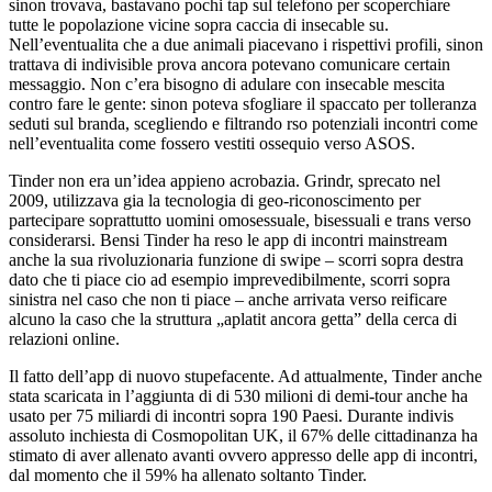
sinon trovava, bastavano pochi tap sul telefono per scoperchiare
tutte le popolazione vicine sopra caccia di insecable su.
Nell’eventualita che a due animali piacevano i rispettivi profili, sinon
trattava di indivisible prova ancora potevano comunicare certain
messaggio. Non c’era bisogno di adulare con insecable mescita
contro fare le gente: sinon poteva sfogliare il spaccato per tolleranza
seduti sul branda, scegliendo e filtrando rso potenziali incontri come
nell’eventualita come fossero vestiti ossequio verso ASOS.
Tinder non era un’idea appieno acrobazia. Grindr, sprecato nel
2009, utilizzava gia la tecnologia di geo-riconoscimento per
partecipare soprattutto uomini omosessuale, bisessuali e trans verso
considerarsi. Bensi Tinder ha reso le app di incontri mainstream
anche la sua rivoluzionaria funzione di swipe – scorri sopra destra
dato che ti piace cio ad esempio imprevedibilmente, scorri sopra
sinistra nel caso che non ti piace – anche arrivata verso reificare
alcuno la caso che la struttura „aplatit ancora getta” della cerca di
relazioni online.
Il fatto dell’app di nuovo stupefacente. Ad attualmente, Tinder anche
stata scaricata in l’aggiunta di di 530 milioni di demi-tour anche ha
usato per 75 miliardi di incontri sopra 190 Paesi. Durante indivis
assoluto inchiesta di Cosmopolitan UK, il 67% delle cittadinanza ha
stimato di aver allenato avanti ovvero appresso delle app di incontri,
dal momento che il 59% ha allenato soltanto Tinder.