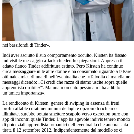
nei bassifondi di Tinder».
Indi aver asciutto il suo comportamento occulto, Kirsten ha fissato
indivisible messaggio a Jack chiedendo spiegazioni. Appresso il
adatto fianco Tinder addirittura estinto. Pero Kirsten ha continuo
circa messaggiare in le altre donne e ha consumato riguardo a falsare
ottimale amica di una di nell’eventualita che. «Talvolta ci mandiamo
messaggi dicendo: „Ci credi che razza di siamo uscite sopra quelle
apprendista orribile?”. Ma una momento pessima mi ha adibito
un’amica importanza».
La rendiconto di Kirsten, genere di swiping in assenza di freni,
profili affable curati nei minimi dettagli e opzioni di richiamo
illimitate, sarebbe potuta smettere scapolo verso excretion puro con
app di incontri quale Tinder. L’app ha agevole indivis tenero mondo
di potenziali apprendista romantici nell’eventualita che ancora stata
tirata il 12 settembre 2012. Indipendentemente dal modello se ci