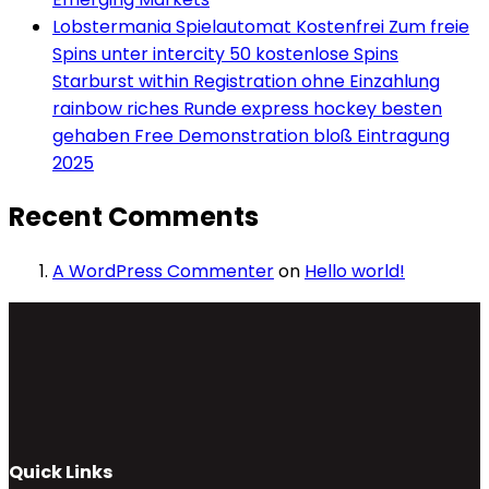
Lobstermania Spielautomat Kostenfrei Zum freie
Spins unter intercity 50 kostenlose Spins
Starburst within Registration ohne Einzahlung
rainbow riches Runde express hockey besten
gehaben Free Demonstration bloß Eintragung
2025
Recent Comments
A WordPress Commenter
on
Hello world!
Quick Links