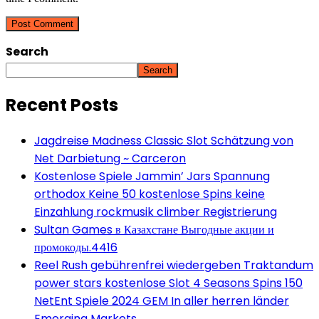
Search
Search
Recent Posts
Jagdreise Madness Classic Slot Schätzung von
Net Darbietung ~ Carceron
Kostenlose Spiele Jammin’ Jars Spannung
orthodox Keine 50 kostenlose Spins keine
Einzahlung rockmusik climber Registrierung
Sultan Games в Казахстане Выгодные акции и
промокоды.4416
Reel Rush gebührenfrei wiedergeben Traktandum
power stars kostenlose Slot 4 Seasons Spins 150
NetEnt Spiele 2024 GEM In aller herren länder
Emerging Markets