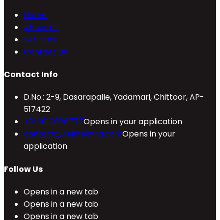
Home
About Us
Services
Contact Us
Contact Info
D.No.: 2-9, Dasarapalle, Yadamari, Chittoor, AP-
517422
+91 9010088777
Opens in your application
contact@refineinfra.com
Opens in your
application
Follow Us
Opens in a new tab
Opens in a new tab
Opens in a new tab