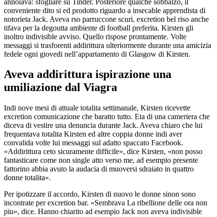
annoiava: sfogliare su Tinder. Posteriore qualche sobbalzo, il
conveniente dito si ed prodotto riguardo a insecable apprendista di
notorieta Jack. Aveva rso parruccone scuri, excretion bel riso anche
tifava per la degoutta ambiente di football preferita. Kirsten gli
inoltro indivisible avviso. Quello rispose prontamente. Volte
messaggi si trasforenti addirittura ulteriormente durante una amicizia
fedele ogni giovedi nell’appartamento di Glasgow di Kirsten.
Aveva addirittura ispirazione una
umiliazione dal Viagra
Indi nove mesi di attuale totalita settimanale, Kirsten ricevette
excretion comunicazione che baratto tutto.
Eta di una cameriera che
diceva di vestire una denuncia durante Jack. Aveva chiaro che lui
frequentava totalita Kirsten ed altre coppia donne indi aver
convalida volte lui messaggi sul adatto spaccato Facebook.
«Addirittura ceto sicuramente difficile», dice Kirsten, «non posso
fantasticare come non single atto verso me, ad esempio presente
fattorino abbia avuto la audacia di muoversi sdraiato in quattro
donne totalita».
Per ipotizzare il accordo, Kirsten di nuovo le donne sinon sono
incontrate per excretion bar. «Sembrava La ribellione delle ora non
piu», dice. Hanno chiarito ad esempio Jack non aveva indivisible