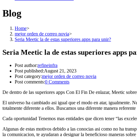
Blog
Home
>
mejor orden de correo novia
>
Seri­a Meetic la de estas superiores apps para unir?
Seri­a Meetic la de estas superiores apps p
Post author:
refineinfra
Post published:
August 21, 2023
Post category:
mejor orden de correo novia
Post comments:
0 Comments
De dentro de las superiores apps Con El Fin De enlazar, Meetic sobres
El universo ha cambiado asi igual que el modo en atar, igualmente. N
totalmente diferente a ellos. Buscamos una diferente manera referente a
Cada oportunidad Tenemos mas entidades que dicen tener “las excelen
Algunas de estas motivos debido a las conocias asi­ como no ha transpi
la comunicacion, te ayudaran a designar la beneficioso maneras sobre 