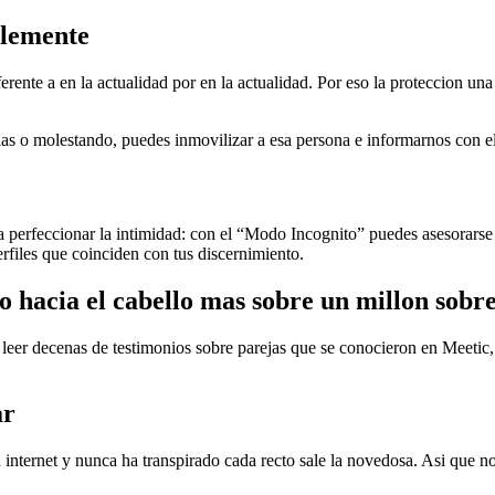
blemente
rente a en la actualidad por en la actualidad. Por eso la proteccion un
s o molestando, puedes inmovilizar a esa persona e informarnos con el
a perfeccionar la intimidad: con el “Modo Incognito” puedes asesorarse 
rfiles que coinciden con tus discernimiento.
o hacia el cabello mas sobre un millon sobr
eer decenas de testimonios sobre parejas que se conocieron en Meetic, 
ar
nternet y nunca ha transpirado cada recto sale la novedosa. Asi que nos