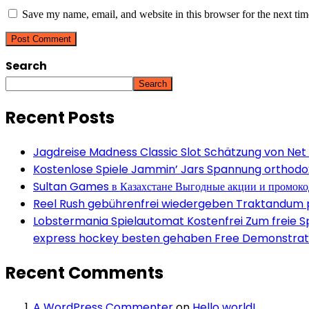
Save my name, email, and website in this browser for the next ti
Search
Search
Recent Posts
Jagdreise Madness Classic Slot Schätzung von Net
Kostenlose Spiele Jammin’ Jars Spannung orthodox 
Sultan Games в Казахстане Выгодные акции и промок
Reel Rush gebührenfrei wiedergeben Traktandum po
Lobstermania Spielautomat Kostenfrei Zum freie Spi
express hockey besten gehaben Free Demonstrati
Recent Comments
A WordPress Commenter
on
Hello world!