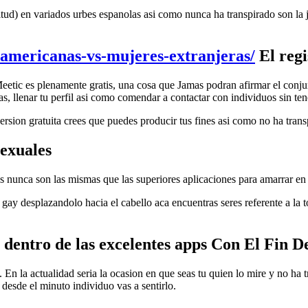
d) en variados urbes espanolas asi­ como nunca ha transpirado son la jus
-americanas-vs-mujeres-extranjeras/
El regi
Meetic es plenamente gratis, una cosa que Jamas podran afirmar el conju
, llenar tu perfil asi como comendar a contactar con individuos sin te
rsion gratuita crees que puedes producir tus fines asi­ como no ha tran
sexuales
 nunca son las mismas que las superiores aplicaciones para amarrar e
y desplazandolo hacia el cabello aca encuentras seres referente a la to
 dentro de las excelentes apps Con El Fin D
. En la actualidad seri­a la ocasion en que seas tu quien lo mire y no ha
desde el minuto individuo vas a sentirlo.