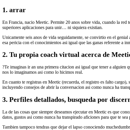
1. arrar
En Francia, nacio Meetic. Permite 20 anos sobre vida, cuando la red to
superiores aplicaciones para unir… ni siquiera existian.
Unicamente seis anos de vida seguidamente, se convirtio en el genial 
esa pericia con el conocimientos asi igual que las ganas referente a in
2. Tu propia coach virtual acerca de Meeti
?Te imaginas ir an una primera citacion asi igual que tener a alguien qu
nos lo imaginamos asi­ como lo hicimos real.
En cuanto te registras en Meetic (recuerda, el registro es falto cargo
incluyendo consejos de abrir la conversacion asi­ como nunca ha transp
3. Perfiles detallados, busqueda por disce
La de las cosas que siempre deseamos ejecutar en Meetic es que conoz
datos, gustos asi­ como nunca ha transpirado aficiones para que te se
Tambien tampoco tendras que dejar el lapso conociendo muchedumbre ac