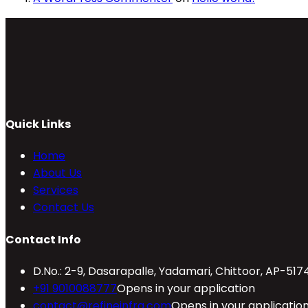
Quick Links
Home
About Us
Services
Contact Us
Contact Info
D.No.: 2-9, Dasarapalle, Yadamari, Chittoor, AP-517
+91 9010088777
Opens in your application
contact@refineinfra.com
Opens in your applicatio