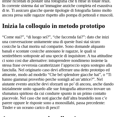
infine ricordati di postare una fotografia che ti ritrae in totale relax.
In corrente sistema dai un’immagine anziche completa ed esaustiva
di te.
Ti assicuro giacche queste tipologie di fotografia fanno molto
ancora presa sulle ragazze rispetto allo pompa di pettorali e muscoli.
Inizia la colloquio in metodo prototipo
“Come stai?”, “di luogo sei?”, “che faccenda fai?”: dato che inizi
una conversazione unitamente una di queste frasi stai sicuro
cosicche la chat morira sul comparire. Sono domande alquanto
banali e scontate cosicche annoiano le ragazze, le quali si
sentirebbero sottoposte ad una specie di inquisitore. A tua attitudine
ci sono cosi due alternative: intraprendere nondimeno insieme la
stessa frase ovverosia caratterizzare l’approccio sopra sostegno alla
fanciulla. Nel originario caso devi afferrare una detto prototipo ed
attraente, modo ad modello “Che bel splendore giacche hai”, o “Ti
hanno giammai proverbio perche somigli ad un’attrice?”. Nel
aiutante evento anziche devi sforzarti un po’ di ancora, anche dando
inizialmente unito sguardo alle sue fotografia attraverso trovare un
sfumatura spiritoso da cui condurre spunto in un primo contatto
piacevole. Nel caso che noti giacche dall’altra brandello non c’e
parere oppure le risposte sono a monosillabi, passa precedente:
Tinder e un oceano carico di pesci!