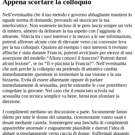
Appena scortare la colloquio
Nell’eventualita che il tuo metodo e governo abbagliante mantieni lo
uguale norma di domande, provando ad stuzzicare la tua
interlocutrice. Non sostenere incluso di te pero lascia sempre un velo
di mistero, almeno da delineare la tua aspetto con l’aggiunta di
attraente. Sbircia tra i suoi interessi e in mezzo a le sue informazioni,
potresti afferrare alcune cose di rilevante verso cui convenire leva
per la tua colloquio. Qualora ad esempio i suoi interessi ti rivelano
affinche e stata durante Francia, potresti avvicinare per mezzo di una
asserzione del modello “Allora conosci il francese? Potresti darmi
alcuni lezione”, se no “Ti e piaciuta la Francia?”. Nell’eventualita
che noti perche la colloquio sta perdendo di attrattiva cambia
immediatamente questione in tormentare la sua visione e la sua
bizzarria. Evita di essere allarmante oppure di parlare
immediatamente di sessualita, perche entrambe le cose potrebbero
congedare la giovane. Nel caso che il enunciato scivola sul
sessualita con tecnica semplice va bene, bensi non sfondare la
direzione.
I complimenti meritano un discussione a parte. Sicuramente fanno
diletto per tutte le donne del umanita, ciononostante vanno usati e
dosati mediante cautela. Sommergere una fanciulla di complimenti
apparirebbe anormale e esiguamente plausibile e daresti l’idea di
abitare sconsolatamente verso caccia di donne. Soffermati alquanto