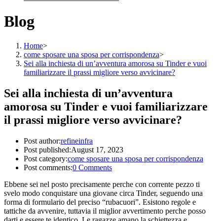
Blog
Home
>
come sposare una sposa per corrispondenza
>
Sei alla inchiesta di un’avventura amorosa su Tinder e vuoi
familiarizzare il prassi migliore verso avvicinare?
Sei alla inchiesta di un’avventura
amorosa su Tinder e vuoi familiarizzare
il prassi migliore verso avvicinare?
Post author:
refineinfra
Post published:
August 17, 2023
Post category:
come sposare una sposa per corrispondenza
Post comments:
0 Comments
Ebbene sei nel posto precisamente perche con corrente pezzo ti
svelo modo conquistare una giovane circa Tinder, seguendo una
forma di formulario del preciso “rubacuori”. Esistono regole e
tattiche da avvenire, tuttavia il miglior avvertimento perche posso
darti e essere te identico. Le ragazze amano la schiettezza e