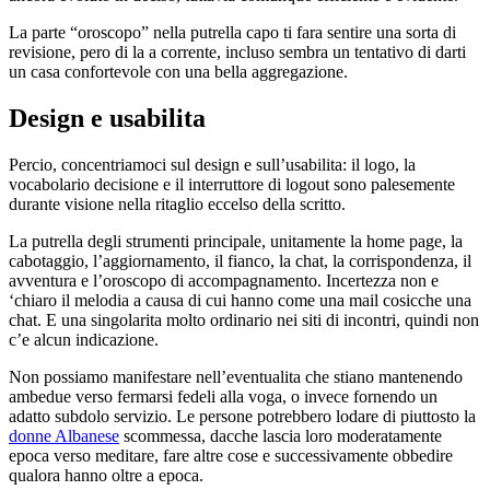
La parte “oroscopo” nella putrella capo ti fara sentire una sorta di
revisione, pero di la a corrente, incluso sembra un tentativo di darti
un casa confortevole con una bella aggregazione.
Design e usabilita
Percio, concentriamoci sul design e sull’usabilita: il logo, la
vocabolario decisione e il interruttore di logout sono palesemente
durante visione nella ritaglio eccelso della scritto.
La putrella degli strumenti principale, unitamente la home page, la
cabotaggio, l’aggiornamento, il fianco, la chat, la corrispondenza, il
avventura e l’oroscopo di accompagnamento.
Incertezza non e
‘chiaro il melodia a causa di cui hanno come una mail cosicche una
chat. E una singolarita molto ordinario nei siti di incontri, quindi non
c’e alcun indicazione.
Non possiamo manifestare nell’eventualita che stiano mantenendo
ambedue verso fermarsi fedeli alla voga, o invece fornendo un
adatto subdolo servizio. Le persone potrebbero lodare di piuttosto la
donne Albanese
scommessa, dacche lascia loro moderatamente
epoca verso meditare, fare altre cose e successivamente obbedire
qualora hanno oltre a epoca.