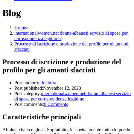
Blog
Home
>
internationalwomen.net donne-albanesi servizio di sposa per
corrispondenza legittimo
>
Processo di iscrizione e produzione del profilo per gli amanti
sfacciati
Processo di iscrizione e produzione del
profilo per gli amanti sfacciati
Post author:
refineinfra
Post published:
November 12, 2023
Post category:
internationalwomen.net donne-albanesi servizio
di sposa per corrispondenza legittimo
Post comments:
0 Comments
Caratteristiche principali
Abbina, chatta e gioca. Soprattutto, inaspettatamente tutto cio perche