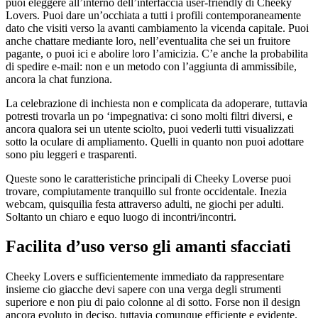
puoi eleggere all’interno dell’interfaccia user-friendly di Cheeky
Lovers. Puoi dare un’occhiata a tutti i profili contemporaneamente
dato che visiti verso la avanti cambiamento la vicenda capitale. Puoi
anche chattare mediante loro, nell’eventualita che sei un fruitore
pagante, o puoi ici e abolire loro l’amicizia. C’e anche la probabilita
di spedire e-mail: non e un metodo con l’aggiunta di ammissibile,
ancora la chat funziona.
La celebrazione di inchiesta non e complicata da adoperare, tuttavia
potresti trovarla un po ‘impegnativa: ci sono molti filtri diversi, e
ancora qualora sei un utente sciolto, puoi vederli tutti visualizzati
sotto la oculare di ampliamento. Quelli in quanto non puoi adottare
sono piu leggeri e trasparenti.
Queste sono le caratteristiche principali di Cheeky Loverse puoi
trovare, compiutamente tranquillo sul fronte occidentale. Inezia
webcam, quisquilia festa attraverso adulti, ne giochi per adulti.
Soltanto un chiaro e equo luogo di incontri/incontri.
Facilita d’uso verso gli amanti sfacciati
Cheeky Lovers e sufficientemente immediato da rappresentare
insieme cio giacche devi sapere con una verga degli strumenti
superiore e non piu di paio colonne al di sotto. Forse non il design
ancora evoluto in deciso, tuttavia comunque efficiente e evidente.