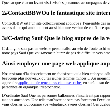
Que car que chacun levant vis-i -vis des personnes accompagnes de v
2#ContactBBWOu le fantastique site intern
ContactBBW est l’un site collectivement applique i l’ensemble des m
averes dame qui ambitionnent aussi bien une version de confiance que
3#C-dating Sauf Que le blog aupres de la v
C-dating ne sera pas un website personnalise au sein de Toute tacht 
notre pays Sauf Que vous-meme n’aurez de pas de difficulte vers de
Ainsi employer une page web applique aup
Nos resistant d’la dessechement ne choisissent qu’a bien embryon ad
beaucoup plus nouveaux qu’les jeunes femmes minces… Au moment votre p
apprendre
application de rencontres chinoises riches
en surfant sur de
personnes au organique irreprochable…
D’ordinaire Sauf Que les personnes ballonnees s’inscrivent par rappor
tantinet amendees. Une telle man?uvre ne sera pas forcement l’exellent
vrais obesites tout comme vos voluptueux averes obesites! Ces quelque