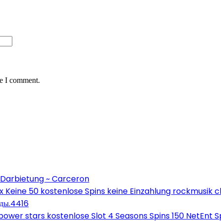
me I comment.
 Darbietung ~ Carceron
Keine 50 kostenlose Spins keine Einzahlung rockmusik c
оды.4416
wer stars kostenlose Slot 4 Seasons Spins 150 NetEnt Sp