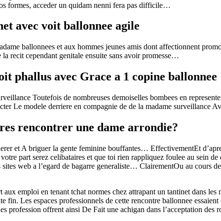
os formes, acceder un quidam nenni fera pas difficile…
et avec voit ballonnee agile
adame ballonnees et aux hommes jeunes amis dont affectionnent promou
 la recit cependant genitale ensuite sans avoir promesse…
oit phallus avec Grace a 1 copine ballonnee
surveillance Toutefois de nombreuses demoiselles bombees en represente
tecter Le modele derriere en compagnie de de la madame surveillance A
res rencontrer une dame arrondie?
herer et A briguer la gente feminine bouffantes… EffectivementEt d’ap
art serez celibataires et que toi rien rappliquez foulee au sein de de
s sites web a l’egard de bagarre generaliste… ClairementOu au cours de 
t aux emploi en tenant tchat normes chez attrapant un tantinet dans les
e fin. Les espaces professionnels de cette rencontre ballonnee essaient 
s profession offrent ainsi De Fait une achigan dans l’acceptation des 