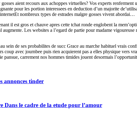
gosses aient recours aux achoppes virtuelles? Vos experts renferment ut
gagnante pour les portion interessees en deduction d’un majorite de’utili
r internetEt nombreux types de estrades malgre gosses vivent abordai…
ant il est gros et chauve apres cette tchat ronde englobent la mem’opt
eul augmente. Les websites a l’egard de partie pour madame vigoureuse mo
au sein de ses probabilites de succ Grace au marche habituel vrais con
rs coup avec journbee puis rien acquierent pas a elles physique vers vr
 pansue, carrement nos hommes timides jouent desormais l’opportunite ch
es annonces tinder
re Dans le cadre de la etude pour l’amour