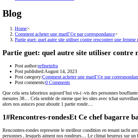
Blog
Home
>
Comment acheter une mariГ©e par correspondance
>
Partie guet: quel autre site utiliser contre rencontrer une femme
Partie guet: quel autre site utiliser cont
Post author:
refineinfra
Post published:
August 14, 2023
Post category:
Comment acheter une mariГ©e par correspondan
Post comments:
0 Comments
Que cela sera laborieux aujourd’hui vis-i -vis des personnes bouffante
mesures 38… Cela semble de meme que les sites avec tchat surveillanc
alors nos astuces pour aboutir 1 partie ronde…
1#Rencontres-rondesEt Ce chef bagarre ba
Rencontres-rondes represente le meilleur condition en tenant tacht a
personnes , lesquels aiment nos rondeurs… Le climat heureux sur un bl