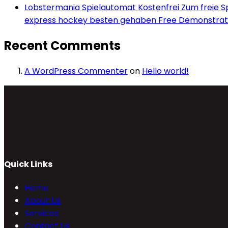
Lobstermania Spielautomat Kostenfrei Zum freie Spi
express hockey besten gehaben Free Demonstrati
Recent Comments
A WordPress Commenter
on
Hello world!
Quick Links
Home
About Us
Services
Contact Us