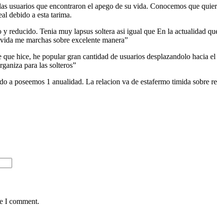
 las usuarios que encontraron el apego de su vida. Conocemos que quiere
al debido a esta tarima.
y reducido. Tenia muy lapsus soltera asi igual que En la actualidad quer
a vida me marchas sobre excelente manera”
ue hice, he popular gran cantidad de usuarios desplazandolo hacia el 
ganiza para las solteros”
o a poseemos 1 anualidad. La relacion va de estafermo timida sobre r
me I comment.