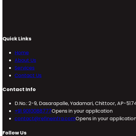
Quick Links
Home
About Us
Services
Contact Us
Contact Info
D.No.: 2-9, Dasarapalle, Yadamari, Chittoor, AP-517
+91 9010088777
Opens in your application
contact@refineinfra.com
Opens in your applicatio
Follow Us