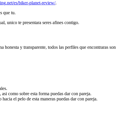
king.net/es/biker-planet-review/
.
s que tu.
al, unico te presentara seres afines contigo.
a honesta y transparente, todos las perfiles que encontraras son
ales.
 asi­ como sobre esta forma puedas dar con pareja.
o hacia el pelo de esta maneras puedas dar con pareja.