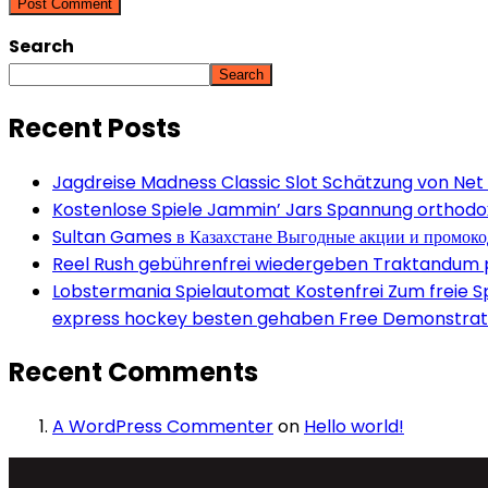
Search
Search
Recent Posts
Jagdreise Madness Classic Slot Schätzung von Net
Kostenlose Spiele Jammin’ Jars Spannung orthodox 
Sultan Games в Казахстане Выгодные акции и промок
Reel Rush gebührenfrei wiedergeben Traktandum po
Lobstermania Spielautomat Kostenfrei Zum freie Spi
express hockey besten gehaben Free Demonstrati
Recent Comments
A WordPress Commenter
on
Hello world!