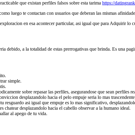
racticable que existan perfiles falsos sobre esta tarima
https://datingran
si como luego te contactan con usuarios que deberan las mismas afinidade
xploracion en esa acontecer particular, asi igual que para Adquirir lo cu
 debido, a la totalidad de estas prerrogativas que brinda. Es una pagin
ito.
trar simple.
tis.
odicamente sobre repasar las perfiles, asegurandose que sean perfiles re
onviccion desplazandolo hacia el pelo empuje seria lo mas trascendente,
 tu resguardo asi igual que empuje es lo mas significativo, desplazandol
es chatear desplazandolo hacia el cabello observar a la humano ideal.
allar al apego de tu vida.