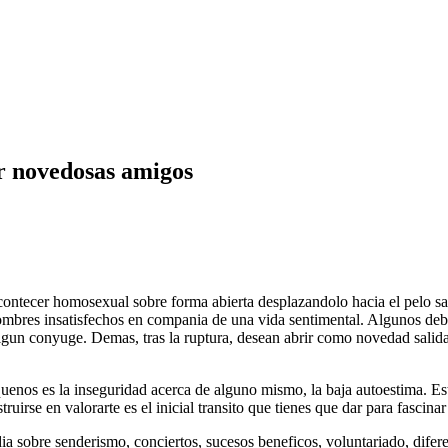
r novedosas amigos
ntecer homosexual sobre forma abierta desplazandolo hacia el pelo saber
ombres insatisfechos en compania de una vida sentimental. Algunos deber
lgun conyuge. Demas, tras la ruptura, desean abrir como novedad salida
quenos es la inseguridad acerca de alguno mismo, la baja autoestima. E
ruirse en valorarte es el inicial transito que tienes que dar para fascina
dia sobre senderismo, conciertos, sucesos beneficos, voluntariado, difer