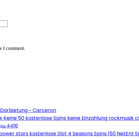
me I comment.
 Darbietung ~ Carceron
Keine 50 kostenlose Spins keine Einzahlung rockmusik c
оды.4416
wer stars kostenlose Slot 4 Seasons Spins 150 NetEnt Sp