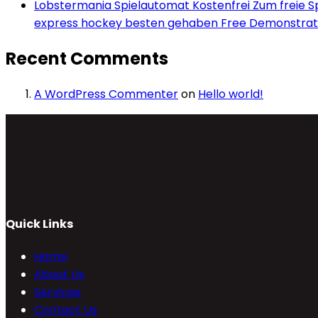
Lobstermania Spielautomat Kostenfrei Zum freie Spi
express hockey besten gehaben Free Demonstrati
Recent Comments
A WordPress Commenter
on
Hello world!
Quick Links
Home
About Us
Services
Contact Us