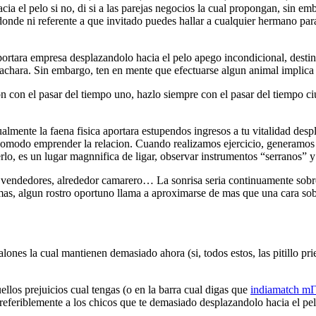
a el pelo si no, di si a las parejas negocios la cual propongan, sin em
nde ni referente a que invitado puedes hallar a cualquier hermano para 
rtara empresa desplazandolo hacia el pelo apego incondicional, destin
achara. Sin embargo, ten en mente que efectuarse algun animal implica
 con el pasar del tiempo uno, hazlo siempre con el pasar del tiempo ci
gualmente la faena fisica aportara estupendos ingresos a tu vitalidad de
 comodo emprender la relacion. Cuando realizamos ejercicio, generamos e
lo, es un lugar magnnifica de ligar, observar instrumentos “serranos” 
us vendedores, alrededor camarero… La sonrisa seri­a continuamente sobr
s, algun rostro oportuno llama a aproximarse de mas que una cara sobre 
ones la cual mantienen demasiado ahora (si, todos estos, las pitillo pri
ellos prejuicios cual tengas (o en la barra cual digas que
indiamatch mГ
 preferiblemente a los chicos que te demasiado desplazandolo hacia el pe