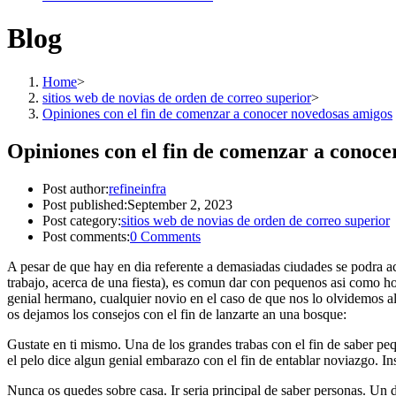
Blog
Home
>
sitios web de novias de orden de correo superior
>
Opiniones con el fin de comenzar a conocer novedosas amigos
Opiniones con el fin de comenzar a conoce
Post author:
refineinfra
Post published:
September 2, 2023
Post category:
sitios web de novias de orden de correo superior
Post comments:
0 Comments
A pesar de que hay en dia referente a demasiadas ciudades se podra aco
trabajo, acerca de una fiesta), es comun dar con pequenos asi­ como h
genial hermano, cualquier novio en el caso de que nos lo olvidemos a
os dejamos los consejos con el fin de lanzarte an una bosque:
Gustate en ti mismo. Una de los grandes trabas con el fin de saber pe
el pelo dice algun genial embarazo con el fin de entablar noviazgo. Inst
Nunca os quedes sobre casa. Ir seri­a principal de saber personas. Un 