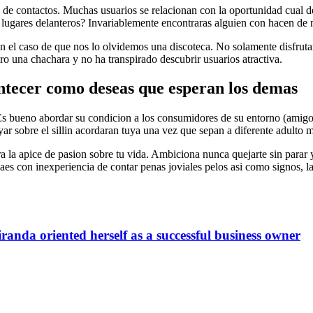
s de contactos. Muchas usuarios se relacionan con la oportunidad cual d
 lugares delanteros? Invariablemente encontraras alguien con hacen de
en el caso de que nos lo olvidemos una discoteca. No solamente disfruta
ero una chachara y no ha transpirado descubrir usuarios atractiva.
ontecer como deseas que esperan los demas
 Es bueno abordar su condicion a los consumidores de su entorno (amigo
ar sobre el silli­n acordaran tuya una vez que sepan a diferente adulto m
ora la apice de pasion sobre tu vida. Ambiciona nunca quejarte sin parar
aes con inexperiencia de contar penas joviales pelos asi­ como signos, 
randa oriented herself as a successful business owner