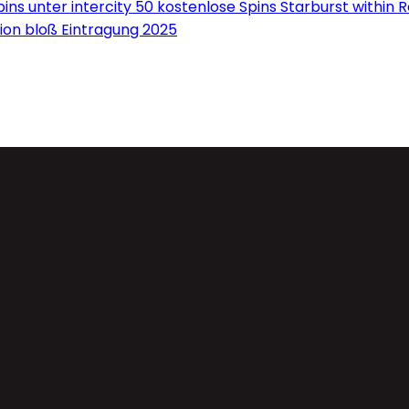
ns unter intercity 50 kostenlose Spins Starburst within 
on bloß Eintragung 2025