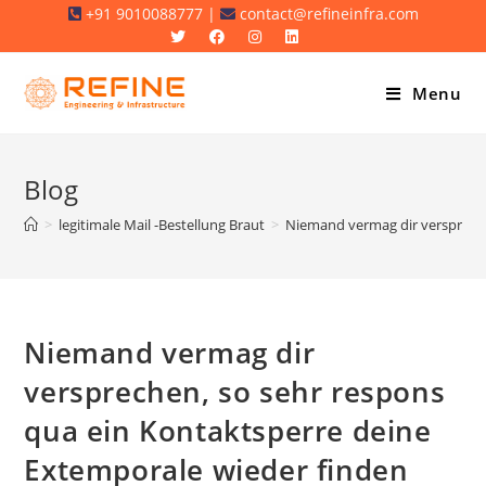
Skip
+91 9010088777 |
contact@refineinfra.com
to
content
Menu
Blog
>
legitimale Mail -Bestellung Braut
>
Niemand vermag dir verspreche
Niemand vermag dir
versprechen, so sehr respons
qua ein Kontaktsperre deine
Extemporale wieder finden