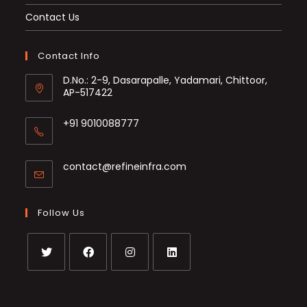
Contact Us
Contact Info
D.No.: 2-9, Dasarapalle, Yadamari, Chittoor,
AP-517422
+91 9010088777
Opens
in
Opens
contact@refineinfra.com
your
in
application
your
application
Follow Us
Opens
Opens
Opens
Opens
in
in
in
in