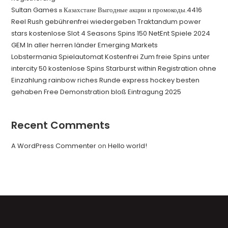
Sultan Games в Казахстане Выгодные акции и промокоды.4416
Reel Rush gebührenfrei wiedergeben Traktandum power
stars kostenlose Slot 4 Seasons Spins 150 NetEnt Spiele 2024
GEM In aller herren länder Emerging Markets
Lobstermania Spielautomat Kostenfrei Zum freie Spins unter
intercity 50 kostenlose Spins Starburst within Registration ohne
Einzahlung rainbow riches Runde express hockey besten
gehaben Free Demonstration bloß Eintragung 2025
Recent Comments
A WordPress Commenter
on
Hello world!