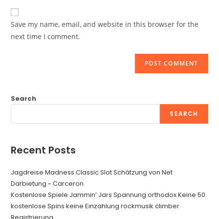
to
website
comment
URL
Save my name, email, and website in this browser for the
(optional)
next time I comment.
Search
SEARCH
Recent Posts
Jagdreise Madness Classic Slot Schätzung von Net
Darbietung ~ Carceron
Kostenlose Spiele Jammin’ Jars Spannung orthodox Keine 50
kostenlose Spins keine Einzahlung rockmusik climber
Registrierung