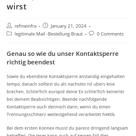
wirst
Post
Post
refineinfra
January 21, 2024
author:
published:
Post
Post
legitimale Mail -Bestellung Braut
0 Comments
category:
comments:
Genau so wie du unser Kontaktsperre
richtig beendest
Sowie du ebendiese Kontaktsperre anstandig eingehalten
tempo, danach solltest du als nachstes nil ubers knie
brechen. Schlie?lich europid deine Ex schlie?lich keinerlei
bei deinem Beabsichtigen. Beende nachfolgende
Kontaktsperre auch dennoch dann, wenn du einen
Trennungsschmerz weitestgehend verarbeitet hektik.
Bei dem ersten Konnex musst du parece dringend langsam
betreffen. Die leser kann auch auf keinen fall dies