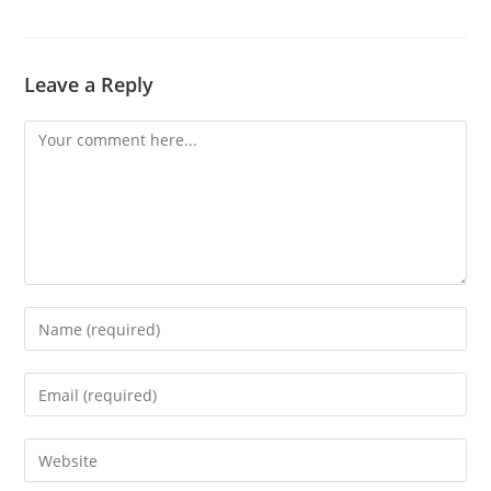
Leave a Reply
Comment
Enter
your
name
Enter
or
your
username
email
Enter
to
address
your
comment