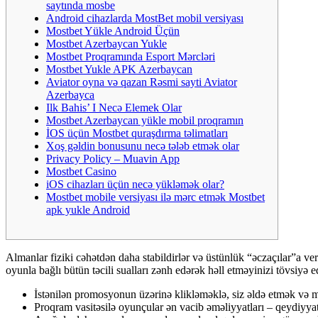
saytında mosbe
Android cihazlarda MostBet mobil versiyası
Mostbet Yükle Android Üçün
Mostbet Azerbaycan Yukle
Mostbet Proqramında Esport Mərcləri
Mostbet Yukle APK Azerbaycan
Aviator oyna və qazan Rəsmi sayti Aviator
Azerbayca
Ilk Bahis’ I Necə Elemek Olar
Mostbet Azerbaycan yükle mobil proqramın
İOS üçün Mostbet quraşdırma təlimatları
Xoş gəldin bonusunu necə tələb etmək olar
Privacy Policy – Muavin App
Mostbet Casino
iOS cihazları üçün necə yükləmək olar?
Mostbet mobile versiyası ilə mərc etmək Mostbet
apk yukle Android
Almanlar fiziki cəhətdən daha stabildirlər və üstünlük “əczaçılar”a ver
oyunla bağlı bütün təcili sualları zənh edərək həll etməyinizi tövsiyə ed
İstənilən promosyonun üzərinə klikləməklə, siz əldə etmək və mə
Proqram vasitəsilə oyunçular ən vacib əməliyyatları – qeydiyya