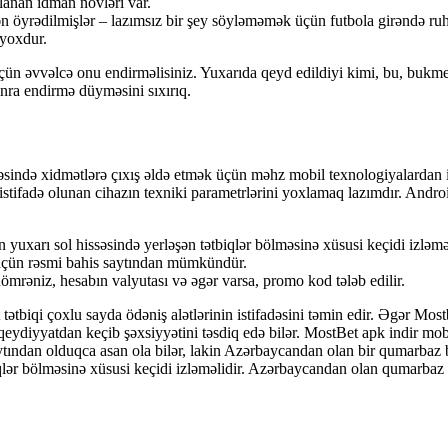
lanan idman növləri var.
n öyrədilmişlər – lazımsız bir şey söyləməmək üçün futbola girəndə ru
 yoxdur.
 əvvəlcə onu endirməlisiniz. Yuxarıda qeyd edildiyi kimi, bu, bukmeke
nra endirmə düyməsini sıxırıq.
həsində xidmətlərə çıxış əldə etmək üçün məhz mobil texnologiyalardan 
tifadə olunan cihazın texniki parametrlərini yoxlamaq lazımdır. Androi
 yuxarı sol hissəsində yerləşən tətbiqlər bölməsinə xüsusi keçidi izləməl
üçün rəsmi bahis saytından mümkündür.
mrəniz, hesabın valyutası və əgər varsa, promo kod tələb edilir.
tbiqi çoxlu sayda ödəniş alətlərinin istifadəsini təmin edir. Əgər Mos
ydiyyatdan keçib şəxsiyyətini təsdiq edə bilər. MostBet apk indir mobi
saytından olduqca asan ola bilər, lakin Azərbaycandan olan bir qumarbaz
ətbiqlər bölməsinə xüsusi keçidi izləməlidir. Azərbaycandan olan qumar