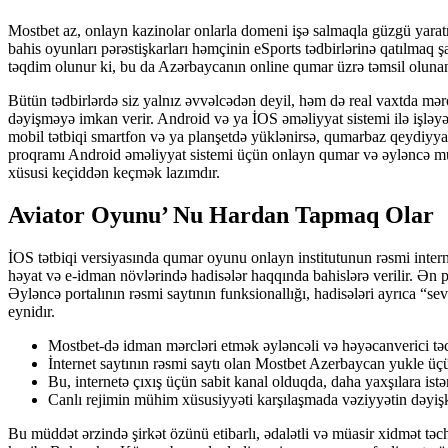
Mostbet az, onlayn kazinolar onlarla domeni işə salmaqla güzgü yara
bahis oyunları pərəstişkarları həmçinin eSports tədbirlərinə qatılmaq 
təqdim olunur ki, bu da Azərbaycanın online qumar üzrə təmsil olunan s
Bütün tədbirlərdə siz yalnız əvvəlcədən deyil, həm də real vaxtda mərc
dəyişməyə imkan verir. Android və ya İOS əməliyyat sistemi ilə işləy
mobil tətbiqi smartfon və ya planşetdə yüklənirsə, qumarbaz qeydiyy
proqramı Android əməliyyat sistemi üçün onlayn qumar və əyləncə müə
xüsusi keçiddən keçmək lazımdır.
Aviator Oyunu’ Nu Hardan Tapmaq Olar
İOS tətbiqi versiyasında qumar oyunu onlayn institutunun rəsmi intern
həyat və e-idman növlərində hadisələr haqqında bahislərə verilir. Ən po
Əyləncə portalının rəsmi saytının funksionallığı, hadisələri ayrıca “s
eynidır.
Mostbet-də idman mərcləri etmək əyləncəli və həyəcanverici tə
İnternet saytının rəsmi saytı olan Mostbet Azerbaycan yukle üç
Bu, internetə çıxış üçün sabit kanal olduqda, daha yaxşılara istə
Canlı rejimin mühim xüsusiyyəti karşılaşmada vəziyyətin dəyişk
Bu müddət ərzində şirkət özünü etibarlı, ədalətli və müasir xidmət tə