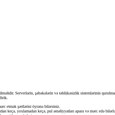
ilməlidir. Serverlərin, şəbəkələrin və təhlükəsizlik sistemlərinin qurulm
irik.
rc etmək şərtlərini öyrənə bilərsiniz.
tdan keçə, yoxlamadan keçə, pul əməliyyatları apara və mərc edə bilərlə