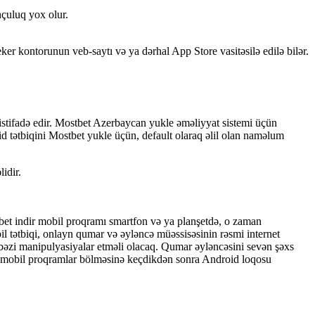
hçuluq yox olur.
r kontorunun veb-saytı və ya dərhal App Store vasitəsilə edilə bilər.
istifadə edir. Mostbet Azerbaycan yukle əməliyyat sistemi üçün
d tətbiqini Mostbet yukle üçün, default olaraq əlil olan naməlum
idir.
tbet indir mobil proqramı smartfon və ya planşetdə, o zaman
l tətbiqi, onlayn qumar və əyləncə müəssisəsinin rəsmi internet
 bəzi manipulyasiyalar etməli olacaq. Qumar əyləncəsini sevən şəxs
baz mobil proqramlar bölməsinə keçdikdən sonra Android loqosu