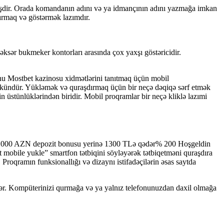
lmişdir. Orada komandanın adını və ya idmançının adını yazmağa imkan
şdırmaq və göstərmək lazımdır.
ksər bukmeker kontorları arasında çox yaxşı göstəricidir.
oyunu Mostbet kazinosu xidmətlərini tanıtmaq üçün mobil
mümkündür. Yükləmək və quraşdırmaq üçün bir neçə dəqiqə sərf etmək
 üstünlüklərindən biridir. Mobil proqramlar bir neçə kliklə lazımi
ilk 1000 AZN depozit bonusu yerinə 1300 TLə qədər% 200 Hoşgeldin
obile yukle” smartfon tətbiqini söyləyərək tətbiqetməni quraşdıra
Proqramın funksionallığı və dizaynı istifadəçilərin əsas saytda
rlər. Kompüterinizi qurmağa və ya yalnız telefonunuzdan daxil olmağa