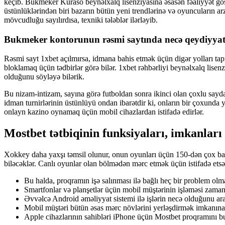
keçib. Bukmeker Küraso beynəlxalq lisenziyasına əsasən fəaliyyət göstə
üstünlüklərindən biri bazarın bütün yeni trendlərinə və oyuncuların arzu
mövcudluğu sayılırdısa, texniki tələblər ilərləyib.
Bukmeker kontorunun rəsmi saytında necə qeydiyya
Rəsmi sayt 1xbet açılmırsa, idmana bahis etmək üçün digər yolları ta
bloklamaq üçün tədbirlər görə bilər. 1xbet rəhbərliyi beynəlxalq lise
olduğunu söyləyə bilərik.
Bu nizam-intizam, sayına görə futboldan sonra ikinci olan çoxlu sayd
idman turnirlərinin üstünlüyü ondan ibarətdir ki, onların bir çoxunda
onlayn kazino oynamaq üçün mobil cihazlardan istifadə edirlər.
Mostbet tətbiqinin funksiyaları, imkanları 
Xokkey daha yaxşı təmsil olunur, onun oyunları üçün 150-dən çox baz
biləcəklər. Canlı oyunlar olan bölmədən mərc etmək üçün istifadə etsə
Bu halda, proqramın işə salınması ilə bağlı heç bir problem olm
Smartfonlar və planşetlər üçün mobil müştərinin işləməsi zaman
Əvvəlcə Android əməliyyat sistemi ilə işlərin necə olduğunu ar
Mobil müştəri bütün əsas mərc növlərini yerləşdirmək imkanına
Apple cihazlarının sahibləri iPhone üçün Mostbet proqramını b